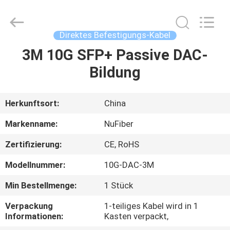
Fivision
Digital
Technology
Co.,Ltd.
All
Direktes Befestigungs-Kabel
Rights
Reserved.
Developed
3M 10G SFP+ Passive DAC-
HAUS
by
ECER
Bildung
PRODUKTE
Herkunftsort:
China
ÜBER
Markenname:
NuFiber
UNS
Zertifizierung:
CE, RoHS
Modellnummer:
10G-DAC-3M
FABRIK-
AUSFLUG
Min Bestellmenge:
1 Stück
Verpackung
1-teiliges Kabel wird in 1
Informationen:
Kasten verpackt,
QUALITÄTSKONTROLLE