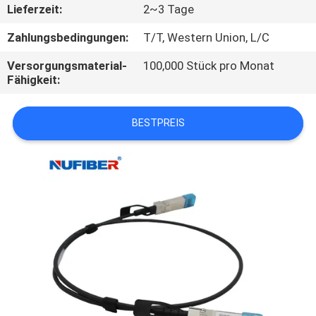
Lieferzeit:
2~3 Tage
TRETEN
Zahlungsbedingungen:
T/T, Western Union, L/C
SIE
Versorgungsmaterial-
100,000 Stück pro Monat
MIT
Fähigkeit:
UNS
IN
BESTPREIS
VERBINDUNG
NACHRICHTEN
FORDERN
SIE
EIN
ZITAT