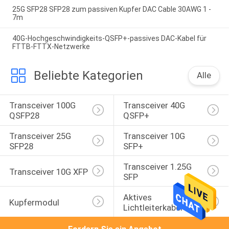
25G SFP28 SFP28 zum passiven Kupfer DAC Cable 30AWG 1 -
7m
40G-Hochgeschwindigkeits-QSFP+-passives DAC-Kabel für
FTTB-FTTX-Netzwerke
Beliebte Kategorien
Alle
Transceiver 100G 
Transceiver 40G 
QSFP28
QSFP+
Transceiver 25G 
Transceiver 10G 
SFP28
SFP+
Transceiver 1.25G 
Transceiver 10G XFP
SFP
Aktives 
Kupfermodul
Lichtleiterkabel