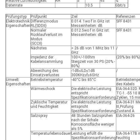
Relative Luftfeuchtigkeit
RH
5
95
%
Datenrate
10.5
Gbit/s
Prüfungstyp
Prüfpunkt
Ziel
Referenzen
Elektrotechnik
Differenzmodus
0.01
4. 1
wo f in GHz ist
SFF 8431
Eigenschaften
RL(SDDII)
Messeinheiten: dB
Normaler
0.01
2.5
wo f in GHz ist
SFF 8431
Rücklaufverlust im
Messeinheiten: dB
Modus
(SCCII)
Nächstes
< 26 dB von 1 MHz bis 11
/
GHz
Impedenz der
100+/-100hm
(20% bis 80%)
Kabelansammlung
Steigzeit von 30 PS (20% -
80%)
Abweichung des
-1dB≤ILD≤1dB
/
Einsatzverlustes
300KHz≤f≤6GHz
Umwelt
Betriebstemperatur
-40°C bis 85°C
Betriebstempe
Eigenschaften
des Kabels
Wärmeschock
Die elektrische Leistung
EIA-364-32D. 
entspricht
TC-1. -55 10 
Spezifikationsanforderung
Zyklen, 15 min
Zyklische Temperatur
Die elektrische Leistung
EIA-364-31 M
und Feuchtigkeit
entspricht
III,Prüfung
Spezifikationsanforderung
Zustand A
Salzspray
48 Stunden Salzsprühen
EIA-364-26
nach der Schale
Korrosionsfläche weniger
als 5%
Temperaturlebensdauer
Leistung erfüllt die
EIA-364-17B m
Spezifikationsanforderung
feuchtig