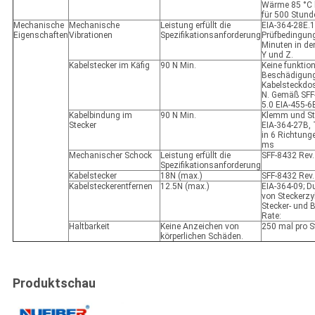
Wärme 85 °C 
für 500 Stund
Mechanische
Mechanische
Leistung erfüllt die
EIA-364-28E.1
Eigenschaften
Vibrationen
Spezifikationsanforderung
Prüfbedingun
Minuten in de
Y und Z.
Kabelstecker im Käfig
90 N Min.
Keine funktion
Beschädigung
Kabelsteckdos
N. Gemäß SFF
5.0 EIA-455-6
Kabelbindung im
90 N Min.
Klemm und St
Stecker
EIA-364-27B,
in 6 Richtunge
ms
Mechanischer Schock
Leistung erfüllt die
SFF-8432 Rev.
Spezifikationsanforderung
Kabelstecker
18N (max.)
SFF-8432 Rev.
Kabelsteckerentfernen
12.5N (max.)
EIA-364-09; D
von Steckerzy
Stecker- und 
Rate:
Haltbarkeit
Keine Anzeichen von
250 mal pro 
körperlichen Schäden.
Produktschau