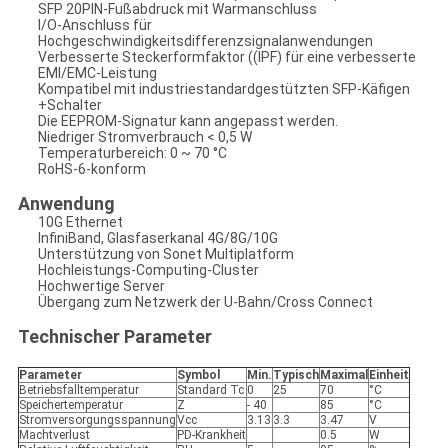
SFP 20PIN-Fußabdruck mit Warmanschluss
I/O-Anschluss für
Hochgeschwindigkeitsdifferenzsignalanwendungen
Verbesserte Steckerformfaktor ((IPF) für eine verbesserte
EMI/EMC-Leistung
Kompatibel mit industriestandardgestützten SFP-Käfigen
+Schalter
Die EEPROM-Signatur kann angepasst werden.
Niedriger Stromverbrauch < 0,5 W
Temperaturbereich: 0 ~ 70 °C
RoHS-6-konform
Anwendung
10G Ethernet
InfiniBand, Glasfaserkanal 4G/8G/10G
Unterstützung von Sonet Multiplatform
Hochleistungs-Computing-Cluster
Hochwertige Server
Übergang zum Netzwerk der U-Bahn/Cross Connect
Technischer Parameter
Parameter
Symbol
Min.
Typisch
Maximal
Einheit
Betriebsfalltemperatur
Standard Tc
0
25
70
°C
Speichertemperatur
Z
- 40
85
°C
Stromversorgungsspannung
Vcc
3.13
3.3
3.47
V
Machtverlust
PD-Krankheit
0.5
W