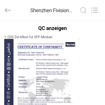
Digital
Technology
Co.,Ltd.
Shenzhen Fivision Digital Technology Co.,Ltd Qualitätskontrolle
All
Rights
Reserved.
Developed
by
HAUS
ECER
QC anzeigen
1. CER Zertifikat für SFP-Module
PRODUKTE
ÜBER
UNS
FABRIK-
AUSFLUG
QUALITÄTSKONTROLLE