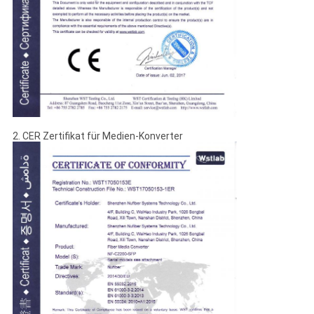
TRETEN
SIE
MIT
UNS
IN
2. CER Zertifikat für Medien-Konverter
VERBINDUNG
NACHRICHTEN
FORDERN
SIE
EIN
ZITAT