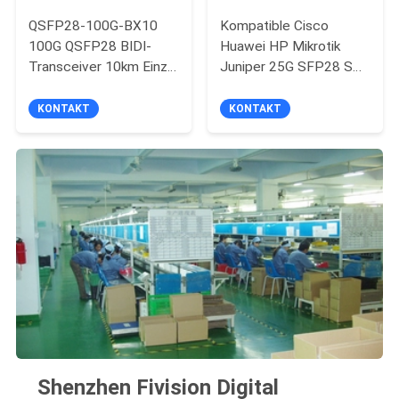
QSFP28-100G-BX10
Kompatible Cisco
100G QSFP28 BIDI-
Huawei HP Mikrotik
Transceiver 10km Einzel
Juniper 25G SFP28 SR
LC 100G-Transceiver
850nm Multi-Mode
Duplex LC 100M
KONTAKT
KONTAKT
Unterstützung für
DDM-Optische
Transceivermodul
Shenzhen Fivision Digital