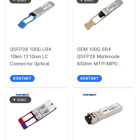
SITEMAP
DATENSCHUTZRICHTLINIE
QSFP28 100G LR4
OEM 100G SR4
10km 1310nm LC
QSFP28 Multimode
Connector Optical
850nm MTP/MPO
Module für den
Connector 100m
QSFP28-Transceiver
compatible with Cisco
KONTAKT
KONTAKT