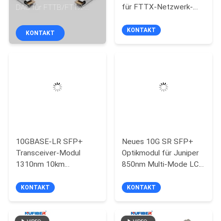
für FTTX-Netzwerk-
DAC für FTTB/FTTX-
Upgrades und DCI mit
Netzwerk und
TRETEN
hoher Dichte
Datencenter-Verbindung
KONTAKT
KONTAKT
SIE
MIT
UNS
IN
VERBINDUNG
NACHRICHTEN
10GBASE-LR SFP+
Neues 10G SR SFP+
Transceiver-Modul
Optikmodul für Juniper
1310nm 10km
850nm Multi-Mode LC
FORDERN
Juniper/Cisco
Duplex Erweiterte
SIE
kompatibel SMF Duplex
550m Entfernung
KONTAKT
KONTAKT
LC DDM/DOM
vollständig getestet
EIN
optisches Transceiver
und DDM unterstützt
ZITAT