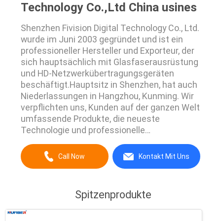
Technology Co.,Ltd China usines
Shenzhen Fivision Digital Technology Co., Ltd.
wurde im Juni 2003 gegründet und ist ein
professioneller Hersteller und Exporteur, der
sich hauptsächlich mit Glasfaserausrüstung
und HD-Netzwerkübertragungsgeräten
beschäftigt.Hauptsitz in Shenzhen, hat auch
Niederlassungen in Hangzhou, Kunming. Wir
verpflichten uns, Kunden auf der ganzen Welt
umfassende Produkte, die neueste
Technologie und professionelle
Dienstleistungen zur Verfügung zu stellen,
um Kunden zu helfen, eine hochwertige
Call Now
Kontakt Mit Uns
Netzwerkplattform aufzubauen,die
tatsächlichen Bedürfnisse der Kunden, und
individualisierte Lösungen für die ...
Spitzenprodukte