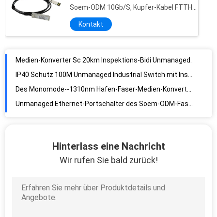
Soem-ODM 10Gb/S, Kupfer-Kabel FTTH
FTTB SFP+
Kontakt
Medien-Konverter Sc 20km Inspektions-Bidi Unmanaged industrieller Schalter-100base Fx Tx
IP40 Schutz 100M Unmanaged Industrial Switch mit Inspektion betreiben Sc 20km 1310nm
Des Monomode--1310nm Hafen-Faser-Medien-Konverter Ethernet-Faser-des Schalter-4
Unmanaged Ethernet-Portschalter des Soem-ODM-Faser-Medien-Konverter-RJ45 8
Unmanaged industrieller Portschalter 8 mit Sfp-Hafen DC10-52V IP40
SFP-Schlitz-Unmanaged industrieller Schalter 1000Mbps mit Aluminiumlegierungs-Material
Hinterlass eine Nachricht
Doppelfaser 1000M Unmanaged Industrial Switch, optischer Medien-Konverter mit 2 Ethernet-Anschlüssen
Wir rufen Sie bald zurück!
1000M Unmanaged Industrial Switch 4 Portmedien-Konverter Rj45 zur Faser
Unmanaged Faser-Konverter des Monomode--Rj45 3 Jahre Garantie-
10/100M Industrial Fiber Media Konverter Inspektions-bidi Sc 20km 1310/1550nm -40~+85degree
1000M Industrial 1xRj45+1xSFP Medienkonverter Lärmschiene IP40 für Freileitung -40-85degrees