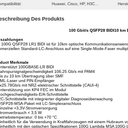
mpatibilität:
Huawei, Cisco, HP, H3C…
Herste
eschreibung Des Produkts
100 Gbit/s QSFP28 BIDI
1
0 km
szahlungen
 100G QSFP28 LR1 BIDI ist für 10km optische Kommunikationsanwendu
merziellen Standard-LC-Anschluss auf eine Single-Mode-Faser multipl
duct Merkmale
nterstützt 100GBASE-LR BIDI
ahrspursignalgeschwindigkeit 106,25 Gb/s mit PAM4
is zu 10 km Übertragung über SMF
ML-Laser und PIN-Empfänger
x25.78Gb/s mit NRZ-elektrischer Schnittstelle (CAUI-4)
nterstützung von KP4 FEC im Modul
ochgeschwindigkeits-E/A-Schnittstelle
2C-Schnittstelle mit integrierter digitaler Diagnoseüberwachung
SFP28-MSA-Paket mit LC-Simplexanschluss
inzelne +3,3V-Stromversorgung
tromverbrauch < 3,5 W
etriebstemperatur: 0 bis +70 °C
inheitlich für die Verwendung in Kraftfahrzeugen mit einem Hubraum 
inheitlich mit den optischen Spezifikationen 100G Lambda MSA 100G