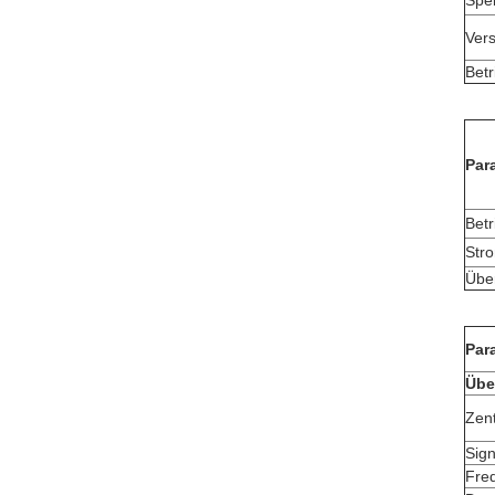
Spe
Ver
Betr
Par
Betr
Str
Übe
Par
Übe
Zen
Sign
Fre