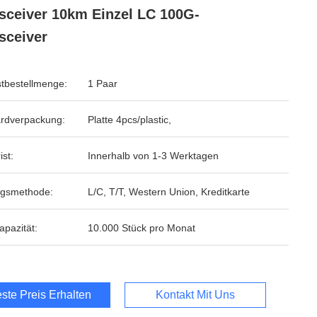
sceiver 10km Einzel LC 100G-
sceiver
tbestellmenge:
1 Paar
rdverpackung:
Platte 4pcs/plastic,
ist:
Innerhalb von 1-3 Werktagen
ngsmethode:
L/C, T/T, Western Union, Kreditkarte
apazität:
10.000 Stück pro Monat
ste Preis Erhalten
Kontakt Mit Uns