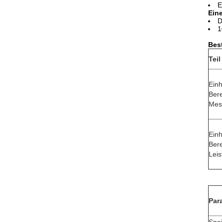
E
Ein
D
1
Bes
Teil
Einh
Bere
Mes
Einh
Ber
Leis
Par