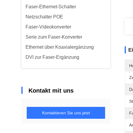
Faser-Ethernet-Schalter
Netzschalter POE
Faser-Videokonverter
Serie zum Faser-Konverter
Ethernet über Koaxialergänzung
E
DVI zur Faser-Ergänzung
He
Ze
D
Kontakt mit uns
St
Kontaktieren Sie uns jetzt
F
A