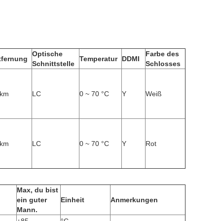
Optische
Farbe des
tfernung
Temperatur
DDMI
Schnittstelle
Schlosses
 km
LC
0 ~ 70 °C
Y
Weiß
 km
LC
0 ~ 70 °C
Y
Rot
Max, du bist
ein guter
Einheit
Anmerkungen
Mann.