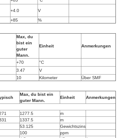
+85
°C
+4.0
V
+85
%
Max, du
bist ein
Einheit
Anmerkungen
guter
Mann.
+70
°C
3.47
V
10
Kilometer
Über SMF
Max, du bist ein
ypisch
Einheit
Anmerkungen
guter Mann.
271
1277.5
m
331
1337.5
m
53.125
Gewichtszins
100
ppm