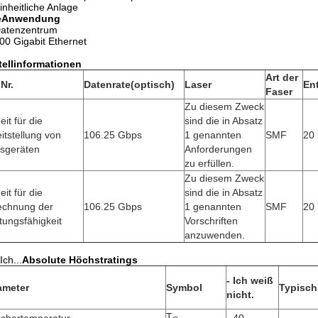
inheitliche Anlage
e
Anwendung
atenzentrum
00 Gigabit Ethernet
tellinformationen
Art der
 Nr.
Datenrate
(optisch)
Laser
En
Faser
Zu diesem Zweck
eit für die
sind die in Absatz
itstellung von
106.25 Gbps
1 genannten
SMF
20
sgeräten
Anforderungen
zu erfüllen.
Zu diesem Zweck
eit für die
sind die in Absatz
echnung der
106.25 Gbps
1 genannten
SMF
20
tungsfähigkeit
Vorschriften
anzuwenden.
Ich...
Absolute Höchstratings
- Ich weiß
ameter
Symbol
Typisch
nicht.
T