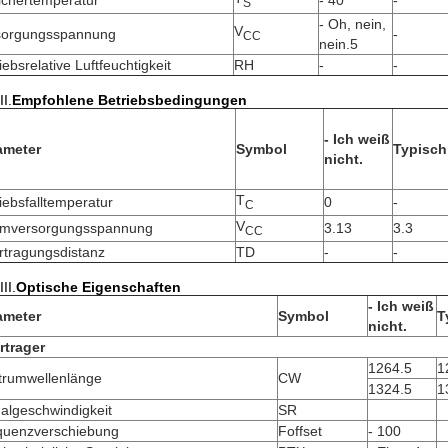
ichertemperatur
- 40
-
S
- Oh, nein,
V
sorgungsspannung
-
CC
nein.5
iebsrelative Luftfeuchtigkeit
RH
-
-
II.
Empfohlene Betriebsbedingungen
- Ich weiß
ameter
Symbol
Typisch
nicht.
T
iebsfalltemperatur
0
-
C
V
omversorgungsspannung
3.13
3.3
CC
rtragungsdistanz
TD
-
-
III.
Optische Eigenschaften
- Ich weiß
ameter
Symbol
T
nicht.
rtrager
1264.5
1
trumwellenlänge
CW
1324.5
1
algeschwindigkeit
SR
quenzverschiebung
Foffset
- 100