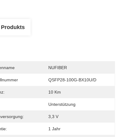
 Produkts
enname
NUFIBER
llnummer
QSFP28-100G-BX10U/D
nz:
10 Km
Unterstützung
versorgung:
3,3 V
tie:
1 Jahr