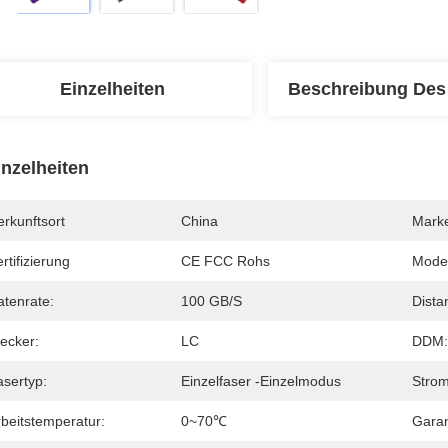
Einzelheiten
Beschreibung Des
inzelheiten
rkunftsort
China
Mark
rtifizierung
CE FCC Rohs
Mode
atenrate:
100 GB/s
Dista
ecker:
LC
DDM:
asertyp:
Einzelfaser -Einzelmodus
Strom
rbeitstemperatur:
0~70℃
Garan