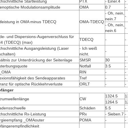
hschnittliche Startleistung
PTX
- Einer.4
-
enoptische Modulationsamplitude
OMA
0.7
-
- Oh, nein,
-
nein.7
rtleistung in OMA minus TDECQ
OMA-TDECQ
- Oh, nein,
-
nein.6
de- und Dispersions-Augenverschluss für
TDECQ
-
-
4 (TDECQ) (max)
hschnittliche Ausgangsleistung (Laser
- Ich weiß
-
-
chalten)
nicht.
ältnis zur Unterdrückung der Seitenlage
SMSR
30
-
sterbungsquote
Notfall
3.5
-
N_OMA
RIN
-
-
exionsfähigkeit des Sendeapparates
Tref
-
-
ranz für optische Rückkehrverluste
ORLT
-
-
fänger
1324.5
1
trumwellenlänge
CW
1264.5
1
adensschwelle
Schäden
5.5
-
hschnittliche Rx-Leistung
PRx
- Sieben.7
-
rgieempfang _OMAouter
POMA
-
-
fängerempfindlichkeit