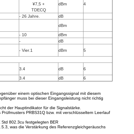
¥7,5 +
dBm
4
TDECQ
- 26 Jahre.
dB
dBm
- 10
dBm
-
dB
- Vier.1
dBm
5
3.4
dB
6
3.4
dB
6
gegenüber einem optischen Eingangssignal mit diesem
fänger muss bei dieser Eingangsleistung nicht richtig
cht der Hauptindikator für die Signalstärke.
 Prüfmusters PRBS31Q bzw. mit verschlüsseltem Leerlauf
E Std 802.3cu festgelegten BER
t.8.5.3, was die Verstärkung des Referenzgleichgeräuschs