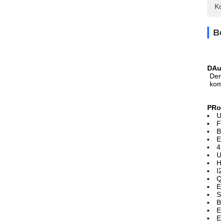
Ko
B
D
Au
Der
kom
P
Ro
U
F
B
E
4
U
H
I
Q
E
S
B
E
E