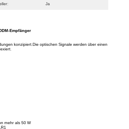
ller:
Ja
 DDM-Empfänger
ngen konzipiert.Die optischen Signale werden über einen
exiert.
von mehr als 50 W
-LR1