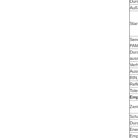
Durc
Auß
Sta
Sen
PAM
Durc
auss
Verh
Aus
RI
Refl
Tole
Emp
Zen
Sch
Durc
Ene
Emp