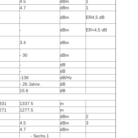
4.5
dBm
1
4.7
dBm
1
-
dBm
ER­4,5 dB
-
dBm
ER<4,5 dB
3.4
dBm
- 30
dBm
-
dB
-
dB
-136
dB/Hz
- 26 Jahre.
dB
15.6
dB
331
1337.5
m
271
1277.5
m
-
dBm
2
4.5
dBm
3
4.7
dBm
- Sechs.1