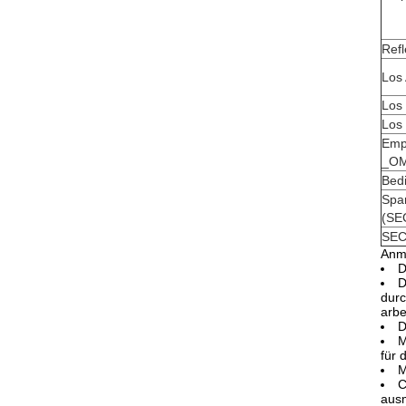
Refl
Los 
Los
Los 
Empf
_OM
Bed
Spa
(SE
SEC
Anm
D
D
durc
arbe
D
M
für 
M
C
aus