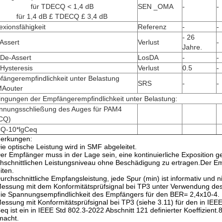
für TDECQ < 1,4 dB
SEN _OMA
-
-
für 1,4 dB £ TDECQ £ 3,4 dB
exionsfähigkeit
Referenz
-
-
- 26
Assert
Verlust
-
Jahre.
 De-Assert
LosDA
-
-
Hysteresis
Verlust
0.5
-
ängerempfindlichkeit unter Belastung
SRS
-
-
Aouter
ingungen der Empfängerempfindlichkeit unter Belastung:
nnungsschließung des Auges für PAM4
CQ)
Q-10*lgCeq
erkungen:
ie optische Leistung wird in SMF abgeleitet.
er Empfänger muss in der Lage sein, eine kontinuierliche Exposition 
hschnittlichen Leistungsniveau ohne Beschädigung zu ertragen.Der Emp
iten.
urchschnittliche Empfangsleistung, jede Spur (min) ist informativ und ni
essung mit dem Konformitätsprüfsignal bei TP3 unter Verwendung des
die Spannungsempfindlichkeit des Empfängers für den BER= 2,4x10-4.
essung mit Konformitätsprüfsignal bei TP3 (siehe 3.11) für den in IEE
eq ist ein in IEEE Std 802.3-2022 Abschnitt 121 definierter Koeffizien
macht.