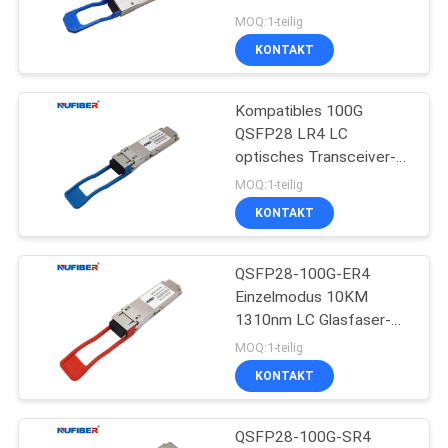
QSFP28 Transceiver LC
MOQ:1-teilig
KONTAKT
SITEMAP
Kompatibles 100G
DATENSCHUTZRICHTLINIE
QSFP28 LR4 LC
optisches Transceiver-
Modul Huaweis
MOQ:1-teilig
KONTAKT
QSFP28-100G-ER4
Einzelmodus 10KM
1310nm LC Glasfaser-
Optischer Empfänger
MOQ:1-teilig
KONTAKT
QSFP28-100G-SR4