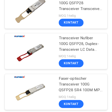
100G QSFP28
Transceiver Transceiver-
850nm 100G MPO
MOQ:1-teilig
KONTAKT
Transceiver Nufiber
100G QSFP28, Duplex-
Transceiver LC Data
Center
MOQ:1-teilig
KONTAKT
Faser-optischer
Transceiver 100G
QSFP28 SR4 100M MPO
850nm
MOQ:1-teilig
KONTAKT