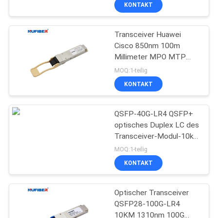
100G SR4
KONTAKT
TRETEN
Transceiver Huawei
SIE
Cisco 850nm 100m
MIT
Millimeter MPO MTP
UNS
Schnittstellen-100G
MOQ:1-teilig
QSFP28 kompatibel
IN
KONTAKT
VERBINDUNG
QSFP-40G-LR4 QSFP+
optisches Duplex LC des
NACHRICHTEN
Transceiver-Modul-10km
1310nm SMF
MOQ:1-teilig
FORDERN
KONTAKT
SIE
Optischer Transceiver
EIN
QSFP28-100G-LR4
ZITAT
10KM 1310nm 100G