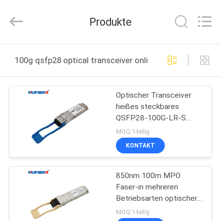
Digital
Technology
Co.,Ltd.
Produkte
All
Rights
Reserved.
Developed
by
HAUS
ECER
100g qsfp28 optical transceiver online manufacture
PRODUKTE
Optischer Transceiver
heißes steckbares
ÜBER
QSFP28-100G-LR-S
UNS
MTP MPO 100G
MOQ:1-teilig
QSFP28
KONTAKT
FABRIK-
850nm 100m MPO
AUSFLUG
Faser-in mehreren
Betriebsarten optischer
QUALITÄTSKONTROLLE
Transceiver QSFP28
MOQ:1-teilig