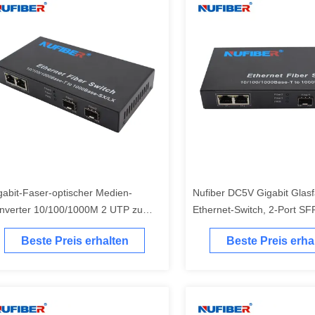
gabit-Faser-optischer Medien-
Nufiber DC5V Gigabit Glasf
nverter 10/100/1000M 2 UTP zu
Ethernet-Switch, 2-Port SF
00M SFP Schlitz
Switch NF-A2002F
Beste Preis erhalten
Beste Preis erha