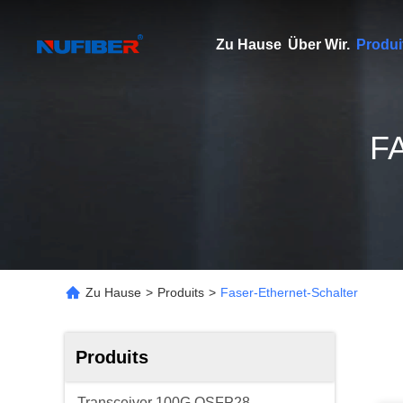
Zu Hause
Über Wir.
Produi
F
Zu Hause
>
Produits
>
Faser-Ethernet-Schalter
Produits
Transceiver 100G QSFP28