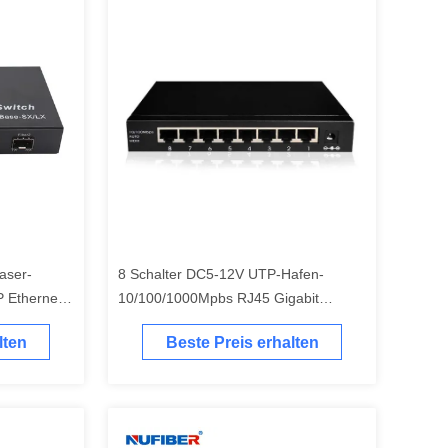
aser-
8 Schalter DC5-12V UTP-Hafen-
P Ethernet
10/100/1000Mpbs RJ45 Gigabit
Ethernet
lten
Beste Preis erhalten