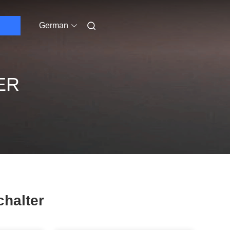
German
ER
chalter