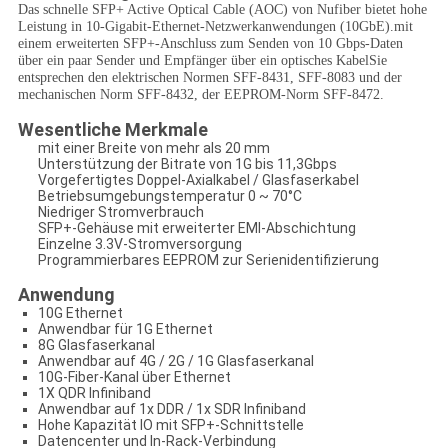
Das schnelle SFP+ Active Optical Cable (AOC) von Nufiber bietet hohe
Leistung in 10-Gigabit-Ethernet-Netzwerkanwendungen (10GbE).mit
einem erweiterten SFP+-Anschluss zum Senden von 10 Gbps-Daten
über ein paar Sender und Empfänger über ein optisches KabelSie
entsprechen den elektrischen Normen SFF-8431, SFF-8083 und der
mechanischen Norm SFF-8432, der EEPROM-Norm SFF-8472.
Wesentliche Merkmale
mit einer Breite von mehr als 20 mm
Unterstützung der Bitrate von 1G bis 11,3Gbps
Vorgefertigtes Doppel-Axialkabel / Glasfaserkabel
Betriebsumgebungstemperatur 0 ~ 70°C
Niedriger Stromverbrauch
SFP+-Gehäuse mit erweiterter EMI-Abschichtung
Einzelne 3.3V-Stromversorgung
Programmierbares EEPROM zur Serienidentifizierung
Anwendung
10G Ethernet
Anwendbar für 1G Ethernet
8G Glasfaserkanal
Anwendbar auf 4G / 2G / 1G Glasfaserkanal
10G-Fiber-Kanal über Ethernet
1X QDR Infiniband
Anwendbar auf 1x DDR / 1x SDR Infiniband
Hohe Kapazität IO mit SFP+-Schnittstelle
Datencenter und In-Rack-Verbindung