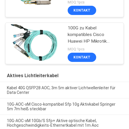
Cisco
MOQ:1pcs
KONTAKT
100G zu Kabel
kompatibles Cisco
Huawei HP Mikrotik
4x25G SFP28 Aoc
MOQ:1pcs
KONTAKT
Aktives Lichtleiterkabel
Kabel 40G QSFP28 AOC, 3m 5m aktiver Lichtwellenleiter für
Data Center
10G-AOC-xM Cisco-kompatibel Sfp 10g Aktivkabel Springer
5m 7m heiß steckbar
10G-AOC-xM 10Gb/S Sfp+ Aktive optische Kabel,
Hochgeschwindigkeits-Ethernetkabel mit 1m Aoc