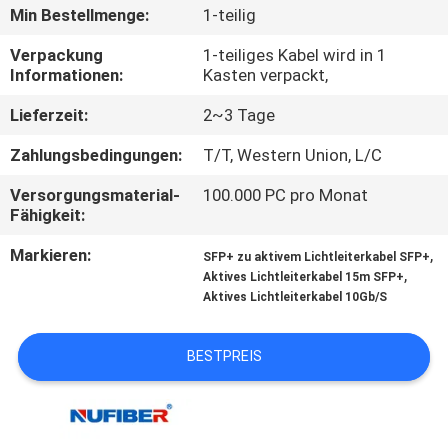
Min Bestellmenge:
1-teilig
TRETEN
Verpackung
1-teiliges Kabel wird in 1
SIE
Informationen:
Kasten verpackt,
MIT
Lieferzeit:
2~3 Tage
UNS
Zahlungsbedingungen:
T/T, Western Union, L/C
IN
Versorgungsmaterial-
100.000 PC pro Monat
VERBINDUNG
Fähigkeit:
Markieren:
,
SFP+ zu aktivem Lichtleiterkabel SFP+
NACHRICHTEN
,
Aktives Lichtleiterkabel 15m SFP+
Aktives Lichtleiterkabel 10Gb/S
FORDERN
BESTPREIS
SIE
EIN
ZITAT