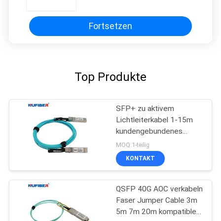
SFP+
Fortsetzen
Top Produkte
SFP+ zu aktivem
Lichtleiterkabel 1-15m
kundengebundenes
Hochgeschwindigkeits-
MOQ:1-teilig
10Gb/S SFP+
KONTAKT
QSFP 40G AOC verkabeln
Faser Jumper Cable 3m
5m 7m 20m kompatibles