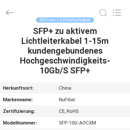
Digital
Technology
Co.,Ltd.
All
Rights
Aktives Lichtleiterkabel
Reserved.
Developed
by
SFP+ zu aktivem
HAUS
ECER
Lichtleiterkabel 1-15m
PRODUKTE
kundengebundenes
Hochgeschwindigkeits-
ÜBER
10Gb/S SFP+
UNS
Herkunftsort:
China
FABRIK-
Markenname:
NuFiber
AUSFLUG
Zertifizierung:
CE, RoHS
QUALITÄTSKONTROLLE
Modellnummer:
SFP-10G-AOCXM