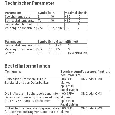
Technischer Parameter
Parameter
Symbol
Min.
Maximal
Einheit
Speichertemperatur
Z
- 40
+85
°C
Betriebsfalltemperatur
Tc
- 40
+85
°C
Betriebsfeuchtigkeit
RH
85
%
Versorgungsspannung
Vcc
- Oh, nein.5
3.6
V
Parameter
Symbol
Min.
Maximal
Einheit
Betriebsfalltemperatur
Tc
0
+70
°C
Versorgungsspannung
Vcc
3.1
3.5
V
Bitrate
BR
1
11.3
Gewichtszins
Bestellinformationen
Teilnummer
Beschreibung
Faserspezifikation.
des Produkts
Einheitliche Datenbank für die
10G SFP+
OM2 oder OM3
Bereitstellung von Datenbanken
aktives
optisches
Kabel 1Meter
Die in Absatz 1 Buchstabe b genannten
10G SFP+
OM2 oder OM3
Daten sind in Anhang I der Verordnung
aktives
(EG) Nr. 765/2008 zu entnehmen.
optisches
Kabel 3Meter
Einheit für die Bereitstellung von Daten
10G SFP+
OM2 oder OM3
für die Bereitstellung von Daten für die
aktives