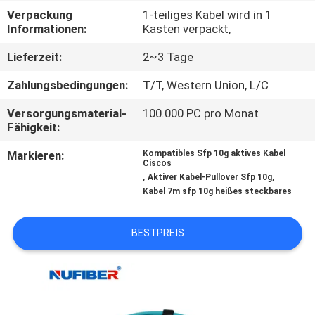
Verpackung
1-teiliges Kabel wird in 1
TRETEN
Informationen:
Kasten verpackt,
SIE
Lieferzeit:
2~3 Tage
MIT
Zahlungsbedingungen:
T/T, Western Union, L/C
UNS
Versorgungsmaterial-
100.000 PC pro Monat
IN
Fähigkeit:
VERBINDUNG
Markieren:
Kompatibles Sfp 10g aktives Kabel
Ciscos
,
,
Aktiver Kabel-Pullover Sfp 10g
NACHRICHTEN
Kabel 7m sfp 10g heißes steckbares
BESTPREIS
FORDERN
SIE
EIN
ZITAT