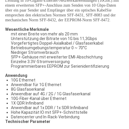
Leistung in 10-Gigabit-Ethernet-Netzwerkanwendungen (10GbE).mit
einem erweiterten SFP+-Anschluss zum Senden von 10 Gbps-Daten
über ein paar Sender und Empfänger über ein optisches KabelSie
entsprechen den elektrischen Normen SFF-8431, SFF-8083 und der
mechanischen Norm SFF-8432, der EEPROM-Norm SFF-8472.
Wesentliche Merkmale
mit einer Breite von mehr als 20 mm
Unterstützung der Bitrate von 1G bis 11,3Gbps
Vorgefertigtes Doppel-Axialkabel / Glasfaserkabel
Betriebsumgebungstemperatur 0 ~ 70°C
Niedriger Stromverbrauch
SFP+-Gehäuse mit erweiterter EMI-Abschichtung
Einzelne 3.3V-Stromversorgung
Programmierbares EEPROM zur Serienidentifizierung
Anwendung
10G Ethernet
Anwendbar für 1G Ethernet
8G Glasfaserkanal
Anwendbar auf 4G / 2G / 1G Glasfaserkanal
10G-Fiber-Kanal über Ethernet
1X QDR Infiniband
Anwendbar auf 1x DDR / 1x SDR Infiniband
Hohe Kapazität IO mit SFP+-Schnittstelle
Datencenter und In-Rack-Verbindung
Technischer Parameter