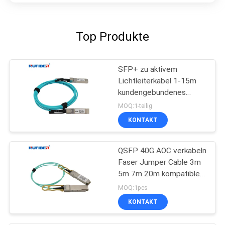
Top Produkte
SFP+ zu aktivem
Lichtleiterkabel 1-15m
kundengebundenes
Hochgeschwindigkeits-
MOQ:1-teilig
10Gb/S SFP+
KONTAKT
QSFP 40G AOC verkabeln
Faser Jumper Cable 3m
5m 7m 20m kompatibles
Cisco
MOQ:1pcs
KONTAKT