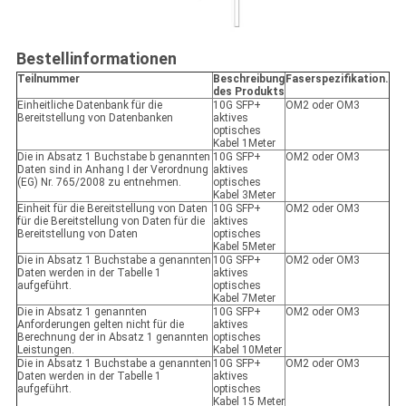
Bestellinformationen
Teilnummer
Beschreibung
Faserspezifikation.
des Produkts
Einheitliche Datenbank für die
10G SFP+
OM2 oder OM3
Bereitstellung von Datenbanken
aktives
optisches
Kabel 1Meter
Die in Absatz 1 Buchstabe b genannten
10G SFP+
OM2 oder OM3
Daten sind in Anhang I der Verordnung
aktives
(EG) Nr. 765/2008 zu entnehmen.
optisches
Kabel 3Meter
Einheit für die Bereitstellung von Daten
10G SFP+
OM2 oder OM3
für die Bereitstellung von Daten für die
aktives
Bereitstellung von Daten
optisches
Kabel 5Meter
Die in Absatz 1 Buchstabe a genannten
10G SFP+
OM2 oder OM3
Daten werden in der Tabelle 1
aktives
aufgeführt.
optisches
Kabel 7Meter
Die in Absatz 1 genannten
10G SFP+
OM2 oder OM3
Anforderungen gelten nicht für die
aktives
Berechnung der in Absatz 1 genannten
optisches
Leistungen.
Kabel 10Meter
Die in Absatz 1 Buchstabe a genannten
10G SFP+
OM2 oder OM3
Daten werden in der Tabelle 1
aktives
aufgeführt.
optisches
Kabel 15 Meter