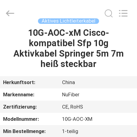
Digital
Technology
Co.,Ltd.
All
Rights
Aktives Lichtleiterkabel
Reserved.
Developed
10G-AOC-xM Cisco-
HAUS
by
ECER
kompatibel Sfp 10g
PRODUKTE
Aktivkabel Springer 5m 7m
heiß steckbar
ÜBER
UNS
Herkunftsort:
China
Markenname:
NuFiber
FABRIK-
Zertifizierung:
CE, RoHS
AUSFLUG
Modellnummer:
10G-AOC-XM
QUALITÄTSKONTROLLE
Min Bestellmenge:
1-teilig