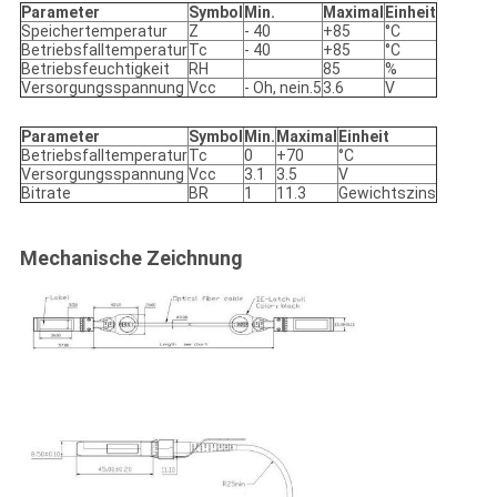
Parameter
Symbol
Min.
Maximal
Einheit
Speichertemperatur
Z
- 40
+85
°C
Betriebsfalltemperatur
Tc
- 40
+85
°C
Betriebsfeuchtigkeit
RH
85
%
Versorgungsspannung
Vcc
- Oh, nein.5
3.6
V
Parameter
Symbol
Min.
Maximal
Einheit
Betriebsfalltemperatur
Tc
0
+70
°C
Versorgungsspannung
Vcc
3.1
3.5
V
Bitrate
BR
1
11.3
Gewichtszins
Mechanische Zeichnung