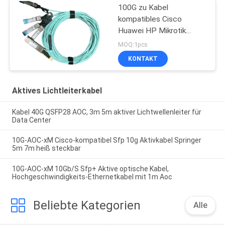
100G zu Kabel
kompatibles Cisco
Huawei HP Mikrotik
4x25G SFP28 Aoc
MOQ:1pcs
KONTAKT
Aktives Lichtleiterkabel
Kabel 40G QSFP28 AOC, 3m 5m aktiver Lichtwellenleiter für
Data Center
10G-AOC-xM Cisco-kompatibel Sfp 10g Aktivkabel Springer
5m 7m heiß steckbar
10G-AOC-xM 10Gb/S Sfp+ Aktive optische Kabel,
Hochgeschwindigkeits-Ethernetkabel mit 1m Aoc
Beliebte Kategorien
Alle