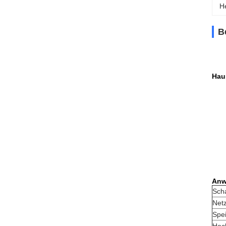
H
B
Hau
Anw
Scha
Net
Spe