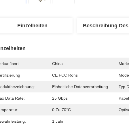
Einzelheiten
Beschreibung Des
inzelheiten
rkunftsort
China
Mark
rtifizierung
CE FCC Rohs
Mode
roduktbezeichnung:
Einheitliche Datenverarbeitung
Typ D
ax Data Rate:
25 Gbps
Kabel
emperatur:
0 Zu 70°C
Optis
ewährleistung:
1 Jahr