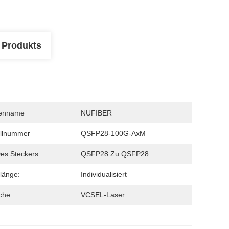
 Produkts
enname
NUFIBER
llnummer
QSFP28-100G-AxM
es Steckers:
QSFP28 Zu QSFP28
länge:
Individualisiert
che:
VCSEL-Laser