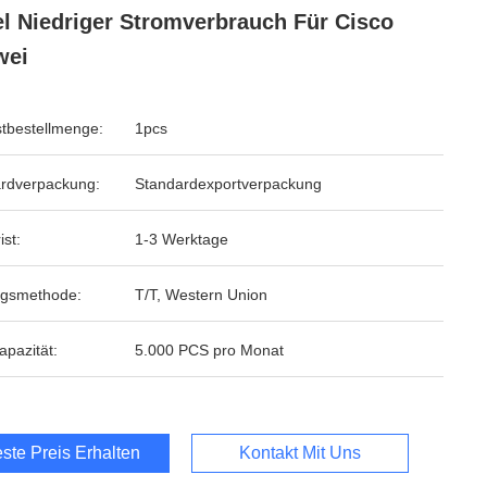
l Niedriger Stromverbrauch Für Cisco
wei
tbestellmenge:
1pcs
rdverpackung:
Standardexportverpackung
ist:
1-3 Werktage
ngsmethode:
T/T, Western Union
apazität:
5.000 PCS pro Monat
ste Preis Erhalten
Kontakt Mit Uns