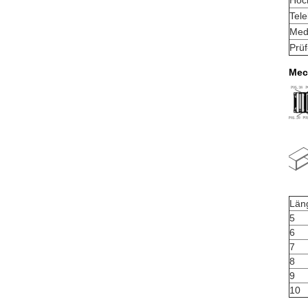
Hoc
Tele
Medi
Prü
Mec
Län
5
6
7
8
9
10