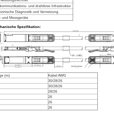
hleistungsrechner
kommunikations- und drahtlose Infrastruktur
zinische Diagnostik und Vernetzung
f- und Messgeräte
hanische Spezifikation:
ge (m)
Kabel AWG
30/28/26
30/28/26
28/26
26
26
26