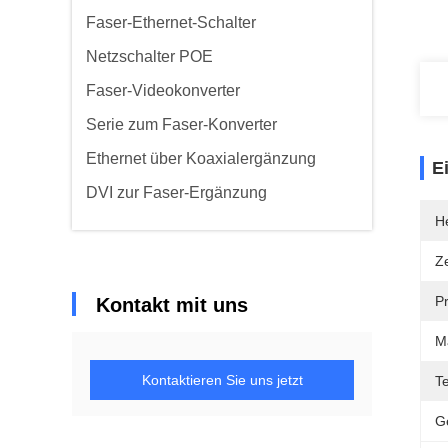
Faser-Ethernet-Schalter
Netzschalter POE
Faser-Videokonverter
Serie zum Faser-Konverter
Ethernet über Koaxialergänzung
E
DVI zur Faser-Ergänzung
He
Ze
P
Kontakt mit uns
M
Kontaktieren Sie uns jetzt
T
G