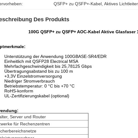
ervorheben:
QSFP+ zu QSFP+-Kabel
, 
Aktives Lichtlei
eschreibung Des Produkts
100G QSFP+ zu QSFP+ AOC-Kabel Aktive Glasfaser 
ptmerkmale:
Unterstützung der Anwendung 100GBASE-SR4/EDR
Einheitlich mit QSFP28 Electrical MSA
Mehrfachgeschwindigkeit bis 25,78125 Gbps
Übertragungsabstand bis zu 100 m
+3,3V Einzelstromversorgung
Niedriger Stromverbrauch
Betriebstemperatur: 0 °C bis +70 °C
RoHS-konform
UL-Zertifizierungskabel (optional)
endung:
lter, Server und Router
zwerke für Rechenzentren
icherbereichsnetze