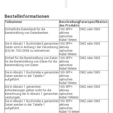
Bestellinformationen
Teilnummer
Beschreibung
Faserspezifikation.
des Produkts
Einheitliche Datenbank für die
10G SFP+
OM2 oder OM3
Bereitstellung von Datenbanken
aktives
optisches
Kabel 1Meter
Die in Absatz 1 Buchstabe b genannten
10G SFP+
OM2 oder OM3
Daten sind in Anhang I der Verordnung
aktives
(EG) Nr. 765/2008 zu entnehmen.
optisches
Kabel 3Meter
Einheit für die Bereitstellung von Daten
10G SFP+
OM2 oder OM3
für die Bereitstellung von Daten für die
aktives
Bereitstellung von Daten
optisches
Kabel 5Meter
Die in Absatz 1 Buchstabe a genannten
10G SFP+
OM2 oder OM3
Daten werden in der Tabelle 1
aktives
aufgeführt.
optisches
Kabel 7Meter
Die in Absatz 1 genannten
10G SFP+
OM2 oder OM3
Anforderungen gelten nicht für die
aktives
Berechnung der in Absatz 1 genannten
optisches
Leistungen.
Kabel 10Meter
Die in Absatz 1 Buchstabe a genannten
10G SFP+
OM2 oder OM3
Daten werden in der Tabelle 1
aktives
aufgeführt.
optisches
Kabel 15 Meter