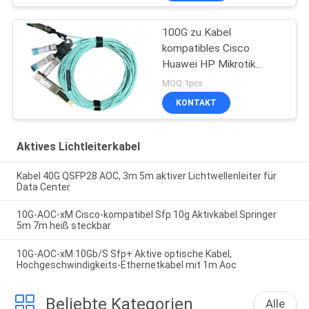
100G zu Kabel
kompatibles Cisco
Huawei HP Mikrotik
4x25G SFP28 Aoc
MOQ:1pcs
KONTAKT
Aktives Lichtleiterkabel
Kabel 40G QSFP28 AOC, 3m 5m aktiver Lichtwellenleiter für
Data Center
10G-AOC-xM Cisco-kompatibel Sfp 10g Aktivkabel Springer
5m 7m heiß steckbar
10G-AOC-xM 10Gb/S Sfp+ Aktive optische Kabel,
Hochgeschwindigkeits-Ethernetkabel mit 1m Aoc
Beliebte Kategorien
Alle