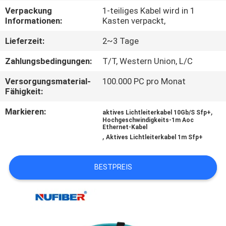
Verpackung
1-teiliges Kabel wird in 1
TRETEN
Informationen:
Kasten verpackt,
SIE
Lieferzeit:
2~3 Tage
MIT
Zahlungsbedingungen:
T/T, Western Union, L/C
UNS
Versorgungsmaterial-
100.000 PC pro Monat
IN
Fähigkeit:
VERBINDUNG
Markieren:
,
aktives Lichtleiterkabel 10Gb/S Sfp+
Hochgeschwindigkeits-1m Aoc
Ethernet-Kabel
,
NACHRICHTEN
Aktives Lichtleiterkabel 1m Sfp+
BESTPREIS
FORDERN
SIE
EIN
ZITAT