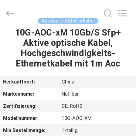
Digital
Technology
Co.,Ltd.
All
Rights
Aktives Lichtleiterkabel
Reserved.
Developed
by
10G-AOC-xM 10Gb/S Sfp+
HAUS
ECER
Aktive optische Kabel,
PRODUKTE
Hochgeschwindigkeits-
Ethernetkabel mit 1m Aoc
ÜBER
UNS
Herkunftsort:
China
Markenname:
NuFiber
FABRIK-
Zertifizierung:
CE, RoHS
AUSFLUG
Modellnummer:
10G-AOC-XM
QUALITÄTSKONTROLLE
Min Bestellmenge:
1-teilig