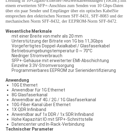
Leistung in 10-Gigabit-Ethernet-Netzwerkanwendungen (10GbE).mit
einem erweiterten SFP+-Anschluss zum Senden von 10 Gbps-Daten
über ein paar Sender und Empfänger über ein optisches KabelSie
entsprechen den elektrischen Normen SFF-8431, SFF-8083 und der
mechanischen Norm SFF-8432, der EEPROM-Norm SFF-8472.
Wesentliche Merkmale
mit einer Breite von mehr als 20 mm
Unterstützung der Bitrate von 1G bis 11,3Gbps
Vorgefertigtes Doppel-Axialkabel / Glasfaserkabel
Betriebsumgebungstemperatur 0 ~ 70°C
Niedriger Stromverbrauch
SFP+-Gehäuse mit erweiterter EMI-Abschichtung
Einzelne 3.3V-Stromversorgung
Programmierbares EEPROM zur Serienidentifizierung
Anwendung
10G Ethernet
Anwendbar für 1G Ethernet
8G Glasfaserkanal
Anwendbar auf 4G / 2G / 1G Glasfaserkanal
10G-Fiber-Kanal über Ethernet
1X QDR Infiniband
Anwendbar auf 1x DDR / 1x SDR Infiniband
Hohe Kapazität IO mit SFP+-Schnittstelle
Datencenter und In-Rack-Verbindung
Technischer Parameter