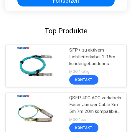
Fortsetzen
Top Produkte
SFP+ zu aktivem
Lichtleiterkabel 1-15m
kundengebundenes
Hochgeschwindigkeits-
MOQ:1-teilig
10Gb/S SFP+
KONTAKT
QSFP 40G AOC verkabeln
Faser Jumper Cable 3m
5m 7m 20m kompatibles
Cisco
MOQ:1pcs
KONTAKT