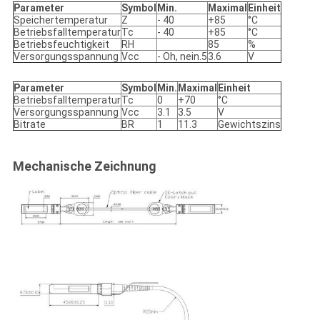
Parameter
Symbol
Min.
Maximal
Einheit
Speichertemperatur
Z
- 40
+85
°C
Betriebsfalltemperatur
Tc
- 40
+85
°C
Betriebsfeuchtigkeit
RH
85
%
Versorgungsspannung
Vcc
- Oh, nein.5
3.6
V
Parameter
Symbol
Min.
Maximal
Einheit
Betriebsfalltemperatur
Tc
0
+70
°C
Versorgungsspannung
Vcc
3.1
3.5
V
Bitrate
BR
1
11.3
Gewichtszins
Mechanische Zeichnung