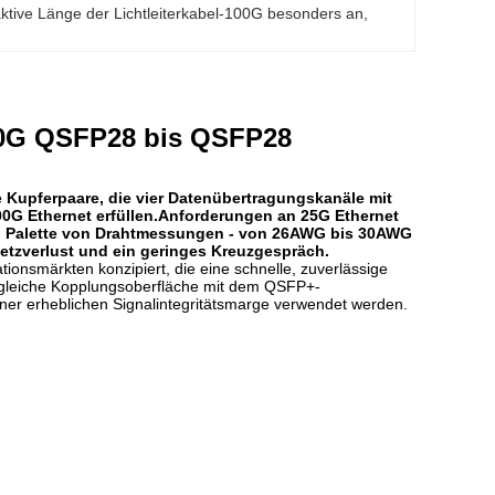
 aktive Länge der Lichtleiterkabel-100G besonders an
, 
00G QSFP28 bis QSFP28
e Kupferpaare, die vier Datenübertragungskanäle mit
00G Ethernet erfüllen.Anforderungen an 25G Ethernet
ten Palette von Drahtmessungen - von 26AWG bis 30AWG
etzverlust und ein geringes Kreuzgespräch.
onsmärkten konzipiert, die eine schnelle, zuverlässige
e gleiche Kopplungsoberfläche mit dem QSFP+-
er erheblichen Signalintegritätsmarge verwendet werden.