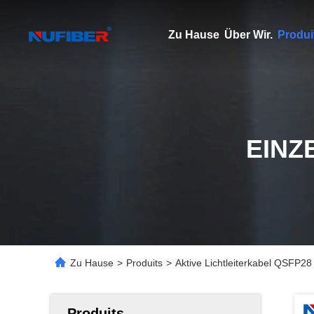
Zu Hause
Über Wir.
Produi
EINZ
Zu Hause
>
Produits
>
Aktive Lichtleiterkabel QSFP2
Produits