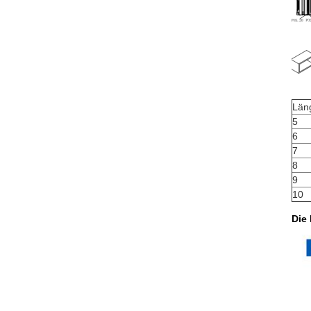
Län
5
6
7
8
9
10
Die