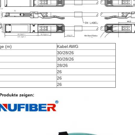
ge (m)
Kabel AWG
30/28/26
30/28/26
28/26
26
26
26
 Produkte zeigen: