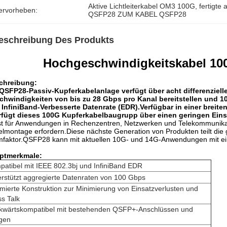
Aktive Lichtleiterkabel OM3 100G
, 
fertigte
ervorheben:
QSFP28 ZUM KABEL QSFP28
eschreibung Des Produkts
Hochgeschwindigkeitskabel 1
chreibung:
 QSFP28-Passiv-Kupferkabelanlage verfügt über acht differenziell
chwindigkeiten von bis zu 28 Gbps pro Kanal bereitstellen und 1
 InfiniBand-Verbesserte Datenrate (EDR).Verfügbar in einer brei
erfügt dieses 100G Kupferkabelbaugrupp über einen geringen Eins
st für Anwendungen in Rechenzentren, Netzwerken und Telekommunikati
lmontage erfordern.Diese nächste Generation von Produkten teilt di
faktor.QSFP28 kann mit aktuellen 10G- und 14G-Anwendungen mit ein
ptmerkmale:
atibel mit IEEE 802.3bj und InfiniBand EDR
rstützt aggregierte Datenraten von 100 Gbps
mierte Konstruktion zur Minimierung von Einsatzverlusten und
s Talk
kwärtskompatibel mit bestehenden QSFP+-Anschlüssen und
igen