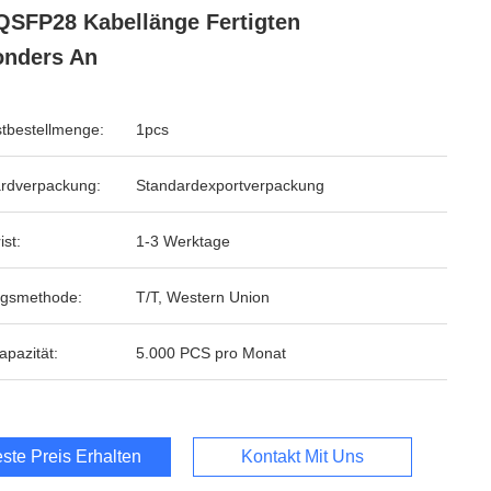
QSFP28 Kabellänge Fertigten
onders An
tbestellmenge:
1pcs
rdverpackung:
Standardexportverpackung
ist:
1-3 Werktage
ngsmethode:
T/T, Western Union
apazität:
5.000 PCS pro Monat
ste Preis Erhalten
Kontakt Mit Uns