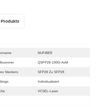
 Produkts
enname
NUFIBER
llnummer
QSFP28-100G-AxM
es Steckers:
SFP28 Zu SFP28
länge:
Individualisiert
che:
VCSEL-Laser