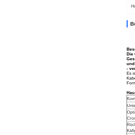
H
B
Bes
Die
Ges
und
- v
Es i
Kabe
Form
Hau
Komp
Unte
Opti
Cros
Rüc
Käf