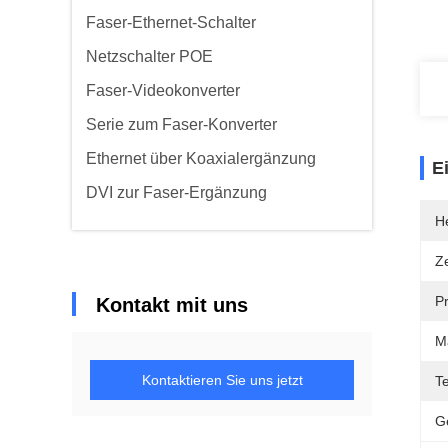
Faser-Ethernet-Schalter
Netzschalter POE
Faser-Videokonverter
Serie zum Faser-Konverter
Ethernet über Koaxialergänzung
E
DVI zur Faser-Ergänzung
He
Ze
P
Kontakt mit uns
M
Kontaktieren Sie uns jetzt
T
G