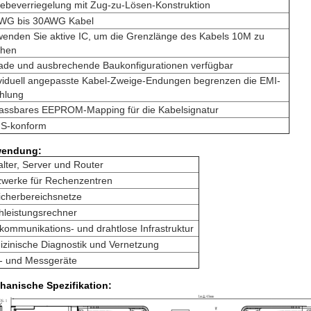
ebeverriegelung mit Zug-zu-Lösen-Konstruktion
WG bis 30AWG Kabel
wenden Sie aktive IC, um die Grenzlänge des Kabels 10M zu
hen
ade und ausbrechende Baukonfigurationen verfügbar
ividuell angepasste Kabel-Zweige-Endungen begrenzen die EMI-
ahlung
assbares EEPROM-Mapping für die Kabelsignatur
S-konform
endung:
lter, Server und Router
zwerke für Rechenzentren
icherbereichsnetze
hleistungsrechner
kommunikations- und drahtlose Infrastruktur
zinische Diagnostik und Vernetzung
f- und Messgeräte
hanische Spezifikation: