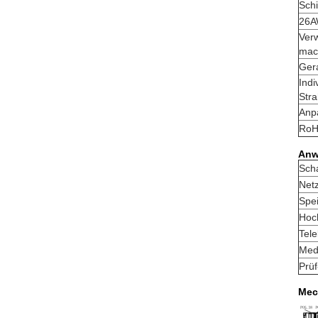
Schi
26A
Ver
mac
Ger
Ind
Str
Anp
RoH
Anw
Scha
Net
Spe
Hoc
Tele
Medi
Prü
Mec