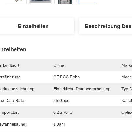
Einzelheiten
Beschreibung Des
inzelheiten
rkunftsort
China
Mark
rtifizierung
CE FCC Rohs
Mode
roduktbezeichnung:
Einheitliche Datenverarbeitung
Typ D
ax Data Rate:
25 Gbps
Kabel
emperatur:
0 Zu 70°C
Optis
ewährleistung:
1 Jahr