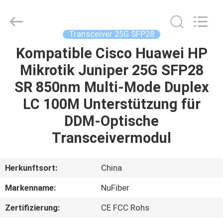
Digital
Technology
Co.,Ltd.
All
Rights
Transceiver 25G SFP28
Reserved.
Developed
Kompatible Cisco Huawei HP
HAUS
by
ECER
Mikrotik Juniper 25G SFP28
PRODUKTE
SR 850nm Multi-Mode Duplex
LC 100M Unterstützung für
ÜBER
DDM-Optische
UNS
Transceivermodul
FABRIK-
Herkunftsort:
China
AUSFLUG
Markenname:
NuFiber
Zertifizierung:
CE FCC Rohs
QUALITÄTSKONTROLLE