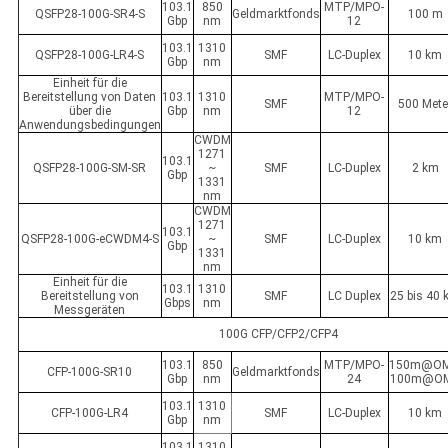
103.1
850
MTP/MPO-
QSFP28-100G-SR4-S
Geldmarktfonds
100 m
Gbp
nm
12
103.1
1310
QSFP28-100G-LR4-S
SMF
LC-Duplex
10 km
Gbp
nm
Einheit für die
Bereitstellung von Daten
103.1
1310
MTP/MPO-
SMF
500 Mete
über die
Gbp
nm
12
Anwendungsbedingungen
CWDM
1271
103.1
QSFP28-100G-SM-SR
~
SMF
LC-Duplex
2 km
Gbp
1331
nm
CWDM
1271
103.1
QSFP28-100G-eCWDM4-S
~
SMF
LC-Duplex
10 km
Gbp
1331
nm
Einheit für die
103.1
1310
Bereitstellung von
SMF
LC Duplex
25 bis 40
Gbps
nm
Messgeräten
100G CFP/CFP2/CFP4
103.1
850
MTP/MPO-
150m@OM
CFP-100G-SR10
Geldmarktfonds
Gbp
nm
24
100m@O
103.1
1310
CFP-100G-LR4
SMF
LC-Duplex
10 km
Gbp
nm
103.1
1310