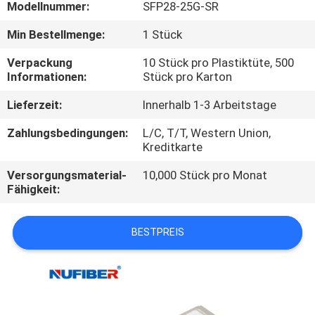
Modellnummer:
SFP28-25G-SR
TRETEN
Min Bestellmenge:
1 Stück
SIE
Verpackung
10 Stück pro Plastiktüte, 500
MIT
Informationen:
Stück pro Karton
UNS
Lieferzeit:
Innerhalb 1-3 Arbeitstage
IN
Zahlungsbedingungen:
L/C, T/T, Western Union,
VERBINDUNG
Kreditkarte
Versorgungsmaterial-
10,000 Stück pro Monat
Fähigkeit:
NACHRICHTEN
BESTPREIS
FORDERN
SIE
EIN
ZITAT