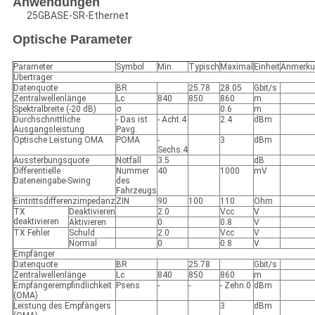
Anwendungen
25GBASE-SR-Ethernet
Optische Parameter
Parameter
Symbol
Min.
Typisch
Maximal
Einheit
Anmerku
Übertrager
Datenquote
BR
25.78
28.05
Gbit/s
Zentralwellenlänge
Lc
840
850
860
m
Spektralbreite (-20 dB)
σ
0.6
m
Durchschnittliche
- Das ist
- Acht.4
2.4
dBm
Ausgangsleistung
Pavg.
Optische Leistung OMA
POMA
-
3
dBm
Sechs.4
Aussterbungsquote
Notfall
3.5
dB
Differentielle
Nummer
40
1000
mV
Dateneingabe-Swing
des
Fahrzeugs
Eintrittsdifferenzimpedanz
ZIN
90
100
110
Ohm
TX
Deaktivieren
2.0
Vcc
V
deaktivieren
Aktivieren
0
0.8
V
TX Fehler
Schuld
2.0
Vcc
V
Normal
0
0.8
V
Empfänger
Datenquote
BR
25.78
Gbit/s
Zentralwellenlänge
Lc
840
850
860
m
Empfängerempfindlichkeit
Psens
-
-
- Zehn.0
dBm
(OMA)
Leistung des Empfängers
3
dBm