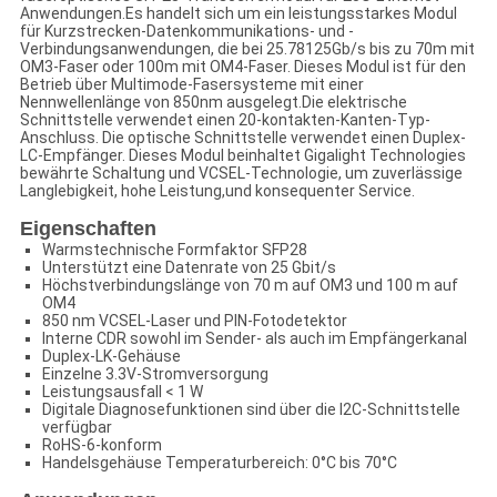
Anwendungen.Es handelt sich um ein leistungsstarkes Modul
für Kurzstrecken-Datenkommunikations- und -
Verbindungsanwendungen, die bei 25.78125Gb/s bis zu 70m mit
OM3-Faser oder 100m mit OM4-Faser. Dieses Modul ist für den
Betrieb über Multimode-Fasersysteme mit einer
Nennwellenlänge von 850nm ausgelegt.Die elektrische
Schnittstelle verwendet einen 20-kontakten-Kanten-Typ-
Anschluss. Die optische Schnittstelle verwendet einen Duplex-
LC-Empfänger. Dieses Modul beinhaltet Gigalight Technologies
bewährte Schaltung und VCSEL-Technologie, um zuverlässige
Langlebigkeit, hohe Leistung,und konsequenter Service.
Eigenschaften
Warmstechnische Formfaktor SFP28
Unterstützt eine Datenrate von 25 Gbit/s
Höchstverbindungslänge von 70 m auf OM3 und 100 m auf
OM4
850 nm VCSEL-Laser und PIN-Fotodetektor
Interne CDR sowohl im Sender- als auch im Empfängerkanal
Duplex-LK-Gehäuse
Einzelne 3.3V-Stromversorgung
Leistungsausfall < 1 W
Digitale Diagnosefunktionen sind über die I2C-Schnittstelle
verfügbar
RoHS-6-konform
Handelsgehäuse Temperaturbereich: 0°C bis 70°C