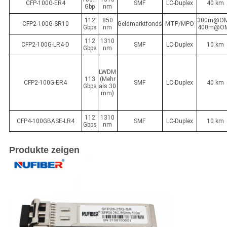
CFP-100G-ER4
SMF
LC-Duplex
40 km
Gbp
nm
112
850
300m@OM
CFP2-100G-SR10
Geldmarktfonds
MTP/MPO
Gbps
nm
400m@O
112
1310
CFP2-100G-LR4-D
SMF
LC-Duplex
10 km
Gbps
nm
LWDM
113
(Mehr
CFP2-100G-ER4
SMF
LC-Duplex
40 km
Gbps
als 30
mm)
112
1310
CFP4-100GBASE-LR4
SMF
LC-Duplex
10 km
Gbps
nm
Produkte zeigen