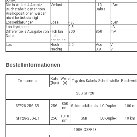
(OMA)
Die in Artikel 4 Absatz 1
Verlust
- 13
dBm
Buchstabe b genannten
Jahre.
Risikopositionen werden
nicht berücksichtigt
Losserklärungen
Lose
- 30
dBm
Los-Hysterese
0.5
dB
Differentielle Ausgabe von
- Ich bin
300
850
mV
Daten
nicht
derjenige.
Los
Hoch
2.0
Vcc
V
Niedrig
0.8
V
Bestellinformationen
Rate
Welle
Teilnummer
Typ des Kabels
Schnittstelle
Reichwei
((bps)
(n)
25G SFP28
850
SFP28-25G-SR
25G
Geldmarktfonds
LC-Duplex
100 m
nm
1310
SFP28-25G-LR
25G
SMF
LC-Duplex
10 km
nm
100G QSFP28