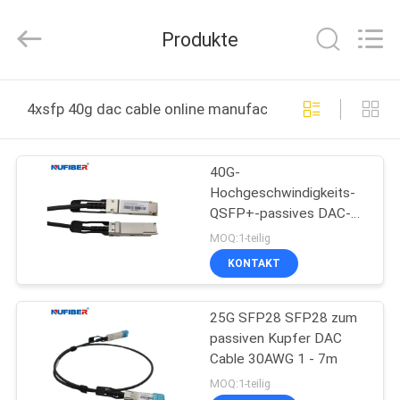
Digital
Technology
Co.,Ltd.
Produkte
All
Rights
Reserved.
Developed
by
HAUS
ECER
4xsfp 40g dac cable online manufacture
PRODUKTE
40G-
Hochgeschwindigkeits-
ÜBER
QSFP+-passives DAC-
UNS
Kabel für FTTB-FTTX-
MOQ:1-teilig
Netzwerke
KONTAKT
FABRIK-
25G SFP28 SFP28 zum
AUSFLUG
passiven Kupfer DAC
Cable 30AWG 1 - 7m
QUALITÄTSKONTROLLE
MOQ:1-teilig