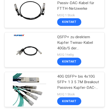
Passiv-DAC-Kabel für
FTTH-Netzwerke
MOQ:1 Stück
KONTAKT
QSFP+ zu direktem
Kupfer Twinax-Kabel
40Gb/S der
Befestigungs-4x10G
MOQ:1-teilig
KONTAKT
40G QSFP+ bis 4x10G
SFP+ 1 3 5 7M Breakout
Passives Kupfer-DAC-
Kabel
MOQ:1 Stück
Direktanschlusskabel
KONTAKT