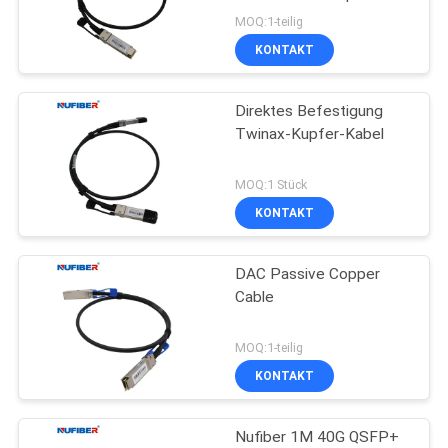
direktes
MOQ:1-teilig
Netzwerkausrüstung an
KONTAKT
SITEMAP
Direktes Befestigung
DATENSCHUTZRICHTLINIE
Twinax-Kupfer-Kabel
MOQ:1 Stück
KONTAKT
DAC Passive Copper
Cable
MOQ:1-teilig
KONTAKT
Nufiber 1M 40G QSFP+