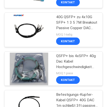
KONTAKT
TRETEN
40G QSFP+ zu 4x10G
SIE
SFP+ 1 3 5 7M Breakout
MIT
Passive Copper DAC
UNS
Cable
MOQ:1-teilig
IN
KONTAKT
VERBINDUNG
QSFP+ bis 4xSFP+ 40g
Dac Kabel
NACHRICHTEN
Hochgeschwindigkeit
1M-15M für
MOQ:1 piece
Glasfaserkanal
FORDERN
KONTAKT
SIE
Befestigungs-Kupfer-
EIN
Kabel QSFP+ 40G DAC
ZITAT
1m schließt 3ft passives