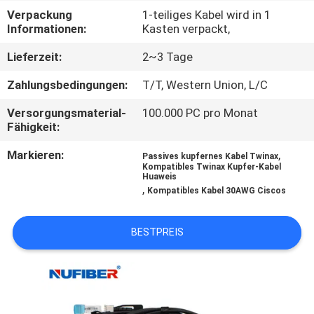
Verpackung
1-teiliges Kabel wird in 1
TRETEN
Informationen:
Kasten verpackt,
SIE
Lieferzeit:
2~3 Tage
MIT
Zahlungsbedingungen:
T/T, Western Union, L/C
UNS
Versorgungsmaterial-
100.000 PC pro Monat
IN
Fähigkeit:
VERBINDUNG
Markieren:
,
Passives kupfernes Kabel Twinax
Kompatibles Twinax Kupfer-Kabel
Huaweis
,
NACHRICHTEN
Kompatibles Kabel 30AWG Ciscos
BESTPREIS
FORDERN
SIE
EIN
ZITAT