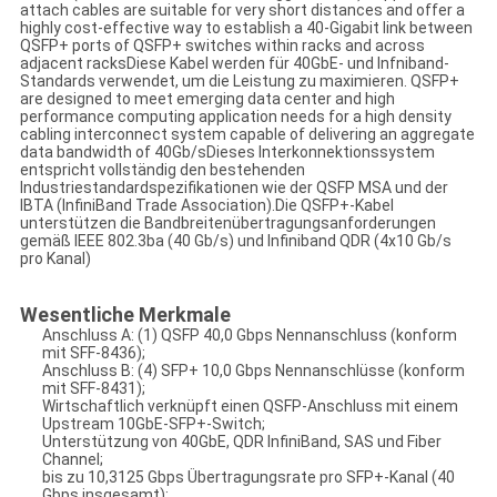
attach cables are suitable for very short distances and offer a
highly cost-effective way to establish a 40-Gigabit link between
QSFP+ ports of QSFP+ switches within racks and across
adjacent racksDiese Kabel werden für 40GbE- und Infniband-
Standards verwendet, um die Leistung zu maximieren. QSFP+
are designed to meet emerging data center and high
performance computing application needs for a high density
cabling interconnect system capable of delivering an aggregate
data bandwidth of 40Gb/sDieses Interkonnektionssystem
entspricht vollständig den bestehenden
Industriestandardspezifikationen wie der QSFP MSA und der
IBTA (InfiniBand Trade Association).Die QSFP+-Kabel
unterstützen die Bandbreitenübertragungsanforderungen
gemäß IEEE 802.3ba (40 Gb/s) und Infiniband QDR (4x10 Gb/s
pro Kanal)
Wesentliche Merkmale
Anschluss A: (1) QSFP 40,0 Gbps Nennanschluss (konform
mit SFF-8436);
Anschluss B: (4) SFP+ 10,0 Gbps Nennanschlüsse (konform
mit SFF-8431);
Wirtschaftlich verknüpft einen QSFP-Anschluss mit einem
Upstream 10GbE-SFP+-Switch;
Unterstützung von 40GbE, QDR InfiniBand, SAS und Fiber
Channel;
bis zu 10,3125 Gbps Übertragungsrate pro SFP+-Kanal (40
Gbps insgesamt);