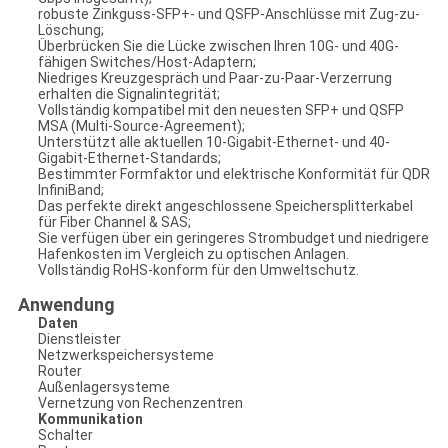
robuste Zinkguss-SFP+- und QSFP-Anschlüsse mit Zug-zu-
Löschung;
Überbrücken Sie die Lücke zwischen Ihren 10G- und 40G-
fähigen Switches/Host-Adaptern;
Niedriges Kreuzgespräch und Paar-zu-Paar-Verzerrung
erhalten die Signalintegrität;
Vollständig kompatibel mit den neuesten SFP+ und QSFP
MSA (Multi-Source-Agreement);
Unterstützt alle aktuellen 10-Gigabit-Ethernet- und 40-
Gigabit-Ethernet-Standards;
Bestimmter Formfaktor und elektrische Konformität für QDR
InfiniBand;
Das perfekte direkt angeschlossene Speichersplitterkabel
für Fiber Channel & SAS;
Sie verfügen über ein geringeres Strombudget und niedrigere
Hafenkosten im Vergleich zu optischen Anlagen.
Vollständig RoHS-konform für den Umweltschutz.
Anwendung
Daten
Dienstleister
Netzwerkspeichersysteme
Router
Außenlagersysteme
Vernetzung von Rechenzentren
Kommunikation
Schalter