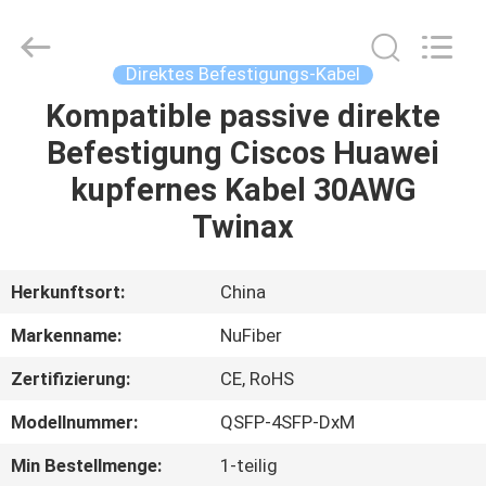
Fivision
Digital
Technology
Co.,Ltd.
All
Direktes Befestigungs-Kabel
Rights
Reserved.
Developed
Kompatible passive direkte
HAUS
by
ECER
Befestigung Ciscos Huawei
PRODUKTE
kupfernes Kabel 30AWG
Twinax
ÜBER
UNS
Herkunftsort:
China
Markenname:
NuFiber
FABRIK-
Zertifizierung:
CE, RoHS
AUSFLUG
Modellnummer:
QSFP-4SFP-DxM
QUALITÄTSKONTROLLE
Min Bestellmenge:
1-teilig