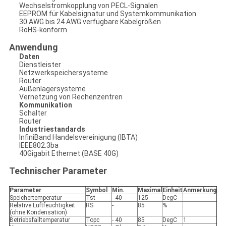
Wechselstromkopplung von PECL-Signalen
EEPROM für Kabelsignatur und Systemkommunikation
30 AWG bis 24 AWG verfügbare Kabelgrößen
RoHS-konform
Anwendung
Daten
Dienstleister
Netzwerkspeichersysteme
Router
Außenlagersysteme
Vernetzung von Rechenzentren
Kommunikation
Schalter
Router
Industriestandards
InfiniBand Handelsvereinigung (IBTA)
IEEE802.3ba
40Gigabit Ethernet (BASE 40G)
Technischer Parameter
Parameter
Symbol
Min.
Maximal
Einheit
Anmerkung
Speichertemperatur
Tst
- 40
125
DegC
Relative Luftfeuchtigkeit
RS
-
85
%
(ohne Kondensation)
Betriebsfalltemperatur
Topc
- 40
85
DegC
1