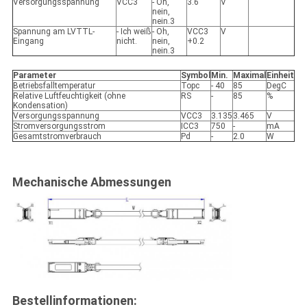
Versorgungsspannung
VCC3
- Oh,
3.6
V
nein,
nein.3
Spannung am LVTTL-
- Ich weiß
- Oh,
VCC3
V
Eingang
nicht.
nein,
+0.2
nein.3
Parameter
Symbol
Min.
Maximal
Einheit
Betriebsfalltemperatur
Topc
- 40
85
DegC
Relative Luftfeuchtigkeit (ohne
RS
-
85
%
Kondensation)
Versorgungsspannung
VCC3
3.135
3.465
V
Stromversorgungsstrom
ICC3
750
-
mA
Gesamtstromverbrauch
Pd
-
2.0
W
Mechanische Abmessungen
Bestellinformationen: