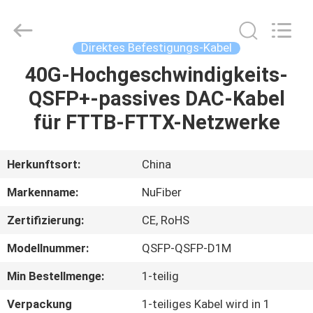
Fivision
Digital
Technology
Co.,Ltd.
All
Direktes Befestigungs-Kabel
Rights
Reserved.
Developed
40G-Hochgeschwindigkeits-
HAUS
by
ECER
QSFP+-passives DAC-Kabel
PRODUKTE
für FTTB-FTTX-Netzwerke
ÜBER
Herkunftsort:
China
UNS
Markenname:
NuFiber
Zertifizierung:
CE, RoHS
FABRIK-
Modellnummer:
QSFP-QSFP-D1M
AUSFLUG
Min Bestellmenge:
1-teilig
QUALITÄTSKONTROLLE
Verpackung
1-teiliges Kabel wird in 1