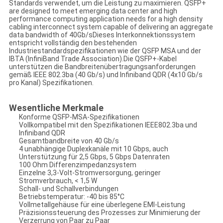
Standards verwendet, um die Leistung zu maximieren. QSFP+
are designed to meet emerging data center and high
performance computing application needs for a high density
cabling interconnect system capable of delivering an aggregate
data bandwidth of 40Gb/sDieses Interkonnektionssystem
entspricht vollständig den bestehenden
Industriestandardspezifikationen wie der QSFP MSA und der
IBTA (InfiniBand Trade Association).Die QSFP+-Kabel
unterstützen die Bandbreitenübertragungsanforderungen
gemäß IEEE 802.3ba (40 Gb/s) und Infiniband QDR (4x10 Gb/s
pro Kanal) Spezifikationen.
Wesentliche Merkmale
Konforme QSFP-MSA-Spezifikationen
Vollkompatibel mit den Spezifikationen IEEE802.3ba und
Infiniband QDR
Gesamtbandbreite von 40 Gb/s
4 unabhängige Duplexkanäle mit 10 Gbps, auch
Unterstützung für 2,5 Gbps, 5 Gbps Datenraten
100 Ohm Differenzimpedanzsystem
Einzelne 3,3-Volt-Stromversorgung, geringer
Stromverbrauch, < 1,5 W
Schall- und Schallverbindungen
Betriebstemperatur: -40 bis 85°C
Vollmetallgehäuse für eine überlegene EMI-Leistung
Präzisionssteuerung des Prozesses zur Minimierung der
Verzerrung von Paar zu Paar