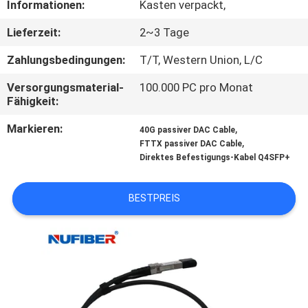
Informationen:
Kasten verpackt,
TRETEN
Lieferzeit:
2~3 Tage
SIE
Zahlungsbedingungen:
T/T, Western Union, L/C
MIT
Versorgungsmaterial-
100.000 PC pro Monat
UNS
Fähigkeit:
IN
Markieren:
,
40G passiver DAC Cable
,
VERBINDUNG
FTTX passiver DAC Cable
Direktes Befestigungs-Kabel Q4SFP+
NACHRICHTEN
BESTPREIS
FORDERN
SIE
EIN
ZITAT