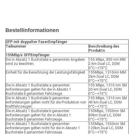
Bestellinformationen
SFP mit doppelter Faser
Empfänger
Teilnummer
Beschreibung des
Produkts
155Mbp/s SFP
Empfänger
Die in Absatz 1 Buchstabe a genannten Angaben
155 Mbps, 850 nm MM
sind zu beachten.
2 km Dual LC, DDM
0°C~+70°C
Einheit für die Berechnung der Leistungsfähigkeit
155Mbps, 1310nm MM
2km Dual LC, DDM
0°C~+70°C
Die in Absatz 1 Buchstabe a genannten
155 Mbps, 1310 nm SM
Anforderungen gelten für die in Absatz 1
20 km Dual LC, DDM
Buchstabe b genannten Fahrzeuge.
0°C~+70°C
Die in Absatz 1 Buchstabe b genannten
155 Mbps, 1310 nm SM
Anforderungen gelten nicht für die Produktion von
40 km Dual LC, DDM
Kraftfahrzeugen.
0°C~+70°C
Die in Absatz 1 Buchstabe b genannten
155Mbps, 1550nm SM
Anforderungen gelten für die in Absatz 1
80km Dual LC, DDM
Buchstabe b genannten Fahrzeuge.
0°C~+70°C
Die in Absatz 1 Buchstabe b genannten
155Mbps, 1550nm SM
Anforderungen gelten nicht für die in Absatz 1
120km Dual LC, DDM
Buchstabe b genannten Fahrzeuge.
0°C~+70°C