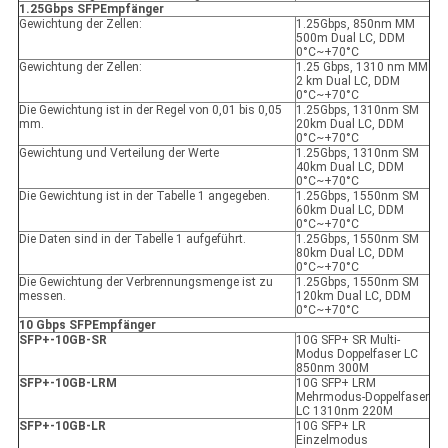
1.25Gbps SFP
Empfänger
Gewichtung der Zellen:
1.25Gbps, 850nm MM
500m Dual LC, DDM
0°C~+70°C
Gewichtung der Zellen:
1.25 Gbps, 1310 nm MM
2 km Dual LC, DDM
0°C~+70°C
Die Gewichtung ist in der Regel von 0,01 bis 0,05
1.25Gbps, 1310nm SM
mm.
20km Dual LC, DDM
0°C~+70°C
Gewichtung und Verteilung der Werte
1.25Gbps, 1310nm SM
40km Dual LC, DDM
0°C~+70°C
Die Gewichtung ist in der Tabelle 1 angegeben.
1.25Gbps, 1550nm SM
60km Dual LC, DDM
0°C~+70°C
Die Daten sind in der Tabelle 1 aufgeführt.
1.25Gbps, 1550nm SM
80km Dual LC, DDM
0°C~+70°C
Die Gewichtung der Verbrennungsmenge ist zu
1.25Gbps, 1550nm SM
messen.
120km Dual LC, DDM
0°C~+70°C
10 Gbps SFP
Empfänger
SFP+-10GB-SR
10G SFP+ SR Multi-
Modus Doppelfaser LC
850nm 300M
SFP+-10GB-LRM
10G SFP+ LRM
Mehrmodus-Doppelfaser
LC 1310nm 220M
SFP+-10GB-LR
10G SFP+ LR
Einzelmodus