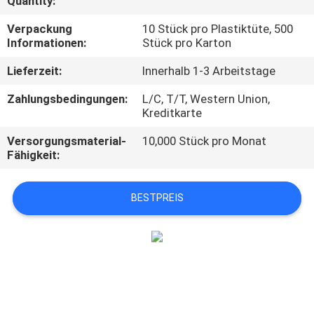
Quantity:
TRETEN
Verpackung
10 Stück pro Plastiktüte, 500
Informationen:
Stück pro Karton
SIE
Lieferzeit:
Innerhalb 1-3 Arbeitstage
MIT
UNS
Zahlungsbedingungen:
L/C, T/T, Western Union,
Kreditkarte
IN
Versorgungsmaterial-
10,000 Stück pro Monat
VERBINDUNG
Fähigkeit:
NACHRICHTEN
BESTPREIS
FORDERN
SIE
EIN
ZITAT