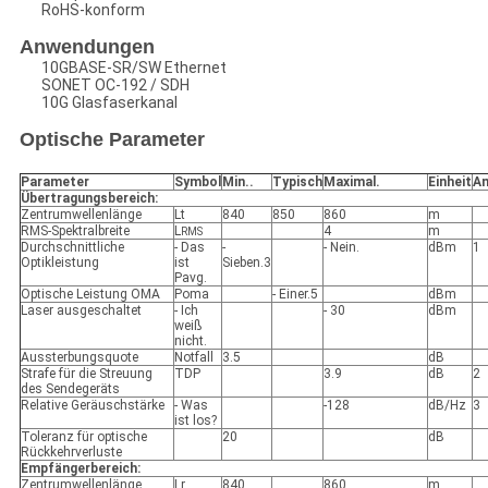
RoHS-konform
Anwendungen
10GBASE-SR/SW Ethernet
SONET OC-192 / SDH
10G Glasfaserkanal
Optische Parameter
Parameter
Symbol
Min.
.
Typisch
Maximal
.
Einheit
A
Übertragungsbereich:
Zentrumwellenlänge
Lt
840
850
860
m
RMS-Spektralbreite
L
4
m
RMS
Durchschnittliche
- Das
-
- Nein.
dBm
1
Optikleistung
ist
Sieben.3
Pavg.
Optische Leistung OMA
Poma
- Einer.5
dBm
Laser ausgeschaltet
- Ich
- 30
dBm
weiß
nicht.
Aussterbungsquote
Notfall
3.5
dB
Strafe für die Streuung
TDP
3.9
dB
2
des Sendegeräts
Relative Geräuschstärke
- Was
-128
dB/Hz
3
ist los?
Toleranz für optische
20
dB
Rückkehrverluste
Empfängerbereich:
Zentrumwellenlänge
Lr
840
860
m