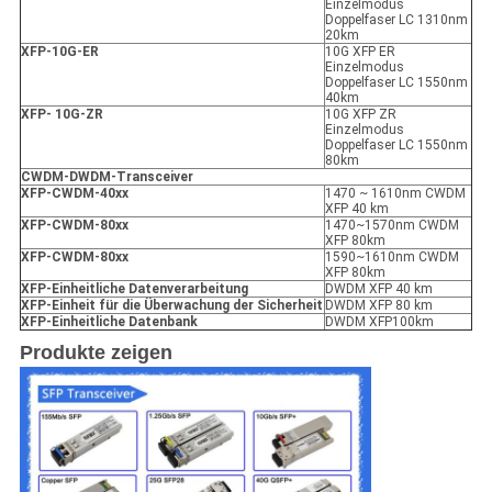
Einzelmodus
Doppelfaser LC 1310nm
20km
XFP
-10G-ER
10G XFP ER
Einzelmodus
Doppelfaser LC 1550nm
40km
XFP
- 10G-ZR
10G XFP ZR
Einzelmodus
Doppelfaser LC 1550nm
80km
CWDM-DWDM-Transceiver
XFP
-
CWDM-40xx
1470 ~ 1610nm CWDM
XFP 40 km
XFP
-
CWDM-80xx
1470~1570nm CWDM
XFP 80km
XFP
-
CWDM-80xx
1590~1610nm CWDM
XFP 80km
XFP
-
Einheitliche Datenverarbeitung
DWDM XFP 40 km
XFP
-
Einheit für die Überwachung der Sicherheit
DWDM XFP 80 km
XFP
-
Einheitliche Datenbank
DWDM XFP100km
Produkte zeigen