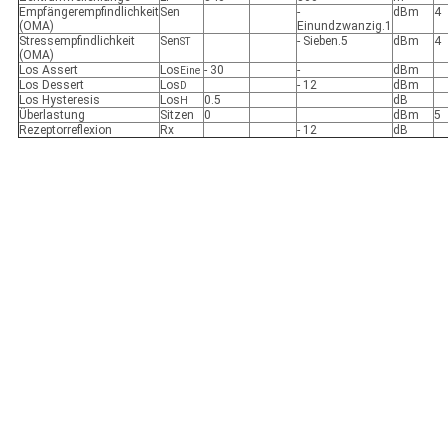
Empfängerempfindlichkeit
Sen
-
dBm
4
(OMA)
Einundzwanzig.1
Stressempfindlichkeit
Sen
- Sieben.5
dBm
4
ST
(OMA)
Los Assert
Los
- 30
-
dBm
Eine
Los Dessert
Los
- 12
dBm
D
Los Hysteresis
Los
0.5
dB
H
Überlastung
Sitzen
0
dBm
5
Rezeptorreflexion
Rx
- 12
dB