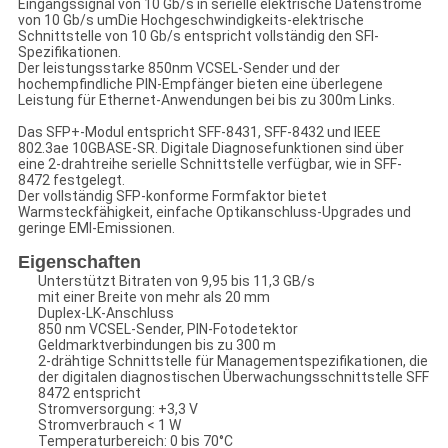
Eingangssignal von 10 Gb/s in serielle elektrische Datenströme
von 10 Gb/s umDie Hochgeschwindigkeits-elektrische
Schnittstelle von 10 Gb/s entspricht vollständig den SFI-
Spezifikationen.
Der leistungsstarke 850nm VCSEL-Sender und der
hochempfindliche PIN-Empfänger bieten eine überlegene
Leistung für Ethernet-Anwendungen bei bis zu 300m Links.
Das SFP+-Modul entspricht SFF-8431, SFF-8432 und IEEE
802.3ae 10GBASE-SR. Digitale Diagnosefunktionen sind über
eine 2-drahtreihe serielle Schnittstelle verfügbar, wie in SFF-
8472 festgelegt.
Der vollständig SFP-konforme Formfaktor bietet
Warmsteckfähigkeit, einfache Optikanschluss-Upgrades und
geringe EMI-Emissionen.
Eigenschaften
Unterstützt Bitraten von 9,95 bis 11,3 GB/s
mit einer Breite von mehr als 20 mm
Duplex-LK-Anschluss
850 nm VCSEL-Sender, PIN-Fotodetektor
Geldmarktverbindungen bis zu 300 m
2-drähtige Schnittstelle für Managementspezifikationen, die
der digitalen diagnostischen Überwachungsschnittstelle SFF
8472 entspricht
Stromversorgung: +3,3 V
Stromverbrauch < 1 W
Temperaturbereich: 0 bis 70°C