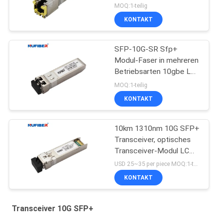
MOQ:1-teilig
KONTAKT
SFP-10G-SR Sfp+
Modul-Faser in mehreren
Betriebsarten 10gbe Lc
300m 850nm
MOQ:1-teilig
KONTAKT
10km 1310nm 10G SFP+
Transceiver, optisches
Transceiver-Modul LC
DDM
USD 25~35 per piece MOQ:1-teilig
KONTAKT
Transceiver 10G SFP+