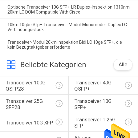
Optische Transceiver 10G SFP+ LR Duplex-Inspektion 1310nm
20km LC DOM Compatible With Cisco
10km 10gbe Sfp+ Transceiver-Modul-Monomode--Duplex LC-
Verbindungsstück
Transceiver-Modul 20km Inspektion Bidi LC 10ge SFP+, die
kein Bezugtaktgeber erforderte
Beliebte Kategorien
Alle
Transceiver 100G 
Transceiver 40G 
QSFP28
QSFP+
Transceiver 25G 
Transceiver 10G 
SFP28
SFP+
Transceiver 1.25G 
Transceiver 10G XFP
SFP
Aktives 