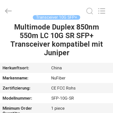
Digital
Technology
Co.,Ltd.
All
Rights
Transceiver 10G SFP+
Reserved.
Developed
Multimode Duplex 850nm
HAUS
by
ECER
550m LC 10G SR SFP+
PRODUKTE
Transceiver kompatibel mit
Juniper
ÜBER
UNS
Herkunftsort:
China
Markenname:
NuFiber
FABRIK-
Zertifizierung:
CE FCC Rohs
AUSFLUG
Modellnummer:
SFP-10G-SR
QUALITÄTSKONTROLLE
Minimum Order
1 piece