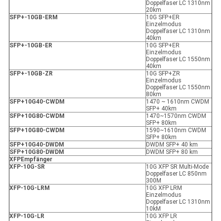
Doppelfaser LC 1310nm
20km
SFP+-10GB-ER
M
10G SFP+ER
Einzelmodus
Doppelfaser LC 1310nm
40km
SFP+-10GB-ER
10G SFP+ER
Einzelmodus
Doppelfaser LC 1550nm
40km
SFP+-10GB-ZR
10G SFP+ZR
Einzelmodus
Doppelfaser LC 1550nm
80km
SFP+10G40-CWDM
1470 ~ 1610nm CWDM
SFP+ 40km
SFP+10G80-CWDM
1470~1570nm CWDM
SFP+ 80km
SFP+10G80-CWDM
1590~1610nm CWDM
SFP+ 80km
SFP+10G40-DWDM
DWDM SFP+ 40 km
SFP+10G80-DWDM
DWDM SFP+ 80 km
X
FP
Empfänger
XFP
-10G-SR
10G XFP SR Multi-Mode
Doppelfaser LC 850nm
300M
XFP
-10G-LRM
10G XFP LRM
Einzelmodus
Doppelfaser LC 1310nm
10kM
XFP
-10G-LR
10G XFP LR