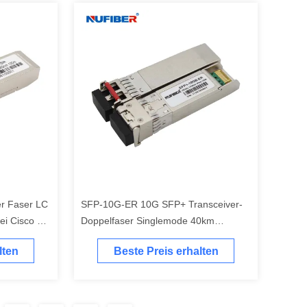
er Faser LC
SFP-10G-ER 10G SFP+ Transceiver-
ei Cisco HP
Doppelfaser Singlemode 40km
1550nm LC DDM
lten
Beste Preis erhalten