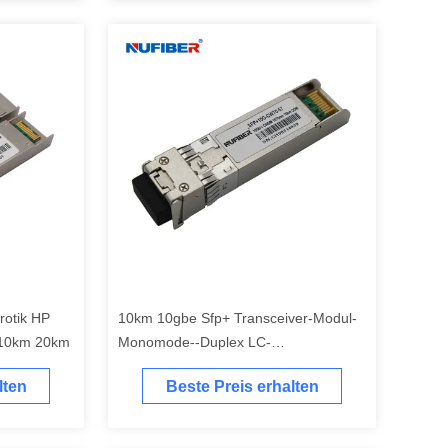
rotik HP
10km 10gbe Sfp+ Transceiver-Modul-
C 10km 20km
Monomode--Duplex LC-
Verbindungsstück
lten
Beste Preis erhalten