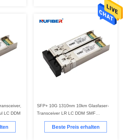
ansceiver,
SFP+ 10G 1310nm 10km Glasfaser-
dul LC DDM
Transceiver LR LC DDM SMF
Dualfaser
lten
Beste Preis erhalten