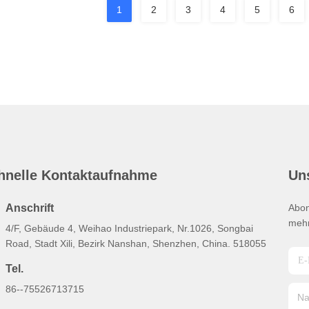
1
2
3
4
5
6
hnelle Kontaktaufnahme
Un
Anschrift
Abon
mehr
4/F, Gebäude 4, Weihao Industriepark, Nr.1026, Songbai
Road, Stadt Xili, Bezirk Nanshan, Shenzhen, China. 518055
Tel.
86--75526713715