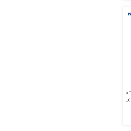
XF
10
Em
Ko