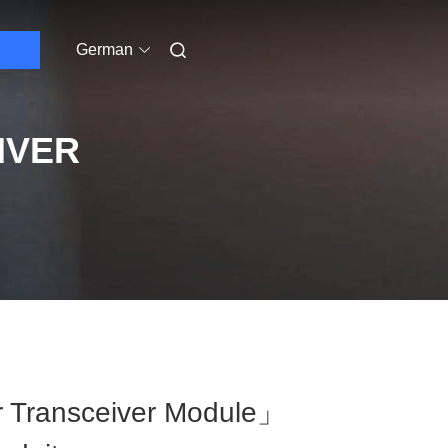
German
IVER
 Transceiver Module」