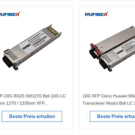
P-10G-BX20-SM1270 Bidi 10G LC
10G XFP Cisco Huawei Mik
km 1270 / 1330nm XFP
Transceiver Modul Bidi L
pfängermodul Cisco Huawei
Beste Preis erhalten
Beste Preis erha
mpatibel