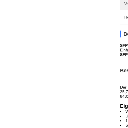
Ve
H
B
SFP
Einf
SFP
Be
Der 
25,7
8431
Ei
W
U
1
S