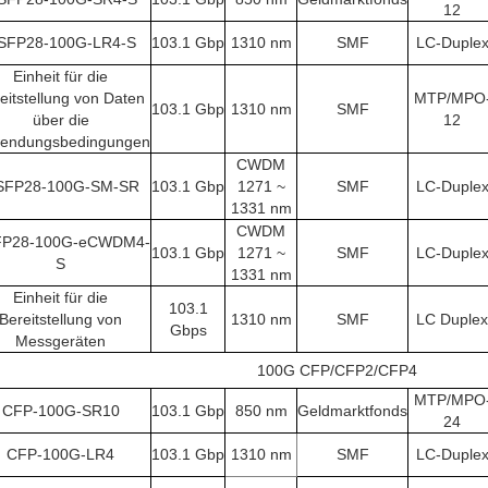
12
SFP28-100G-LR4-S
103.1 Gbp
1310 nm
SMF
LC-Duple
Einheit für die
eitstellung von Daten
MTP/MPO
103.1 Gbp
1310 nm
SMF
über die
12
endungsbedingungen
CWDM
SFP28-100G-SM-SR
103.1 Gbp
1271 ~
SMF
LC-Duple
1331 nm
CWDM
P28-100G-eCWDM4-
103.1 Gbp
1271 ~
SMF
LC-Duple
S
1331 nm
Einheit für die
103.1
Bereitstellung von
1310 nm
SMF
LC Duplex
Gbps
Messgeräten
100G CFP/CFP2/CFP4
MTP/MPO
CFP-100G-SR10
103.1 Gbp
850 nm
Geldmarktfonds
24
CFP-100G-LR4
103.1 Gbp
1310 nm
SMF
LC-Duple