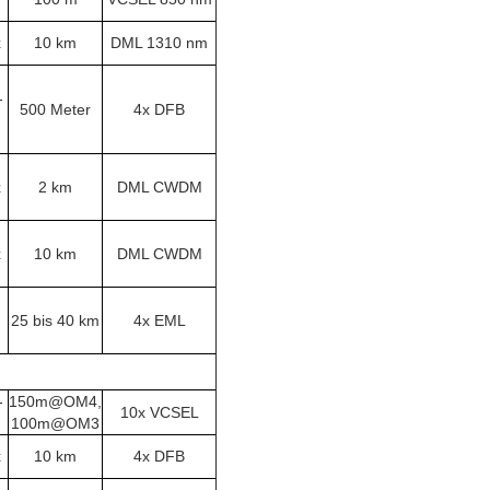
x
10 km
DML 1310 nm
-
500 Meter
4x DFB
x
2 km
DML CWDM
x
10 km
DML CWDM
25 bis 40 km
4x EML
-
150m@OM4,
10x VCSEL
100m@OM3
x
10 km
4x DFB