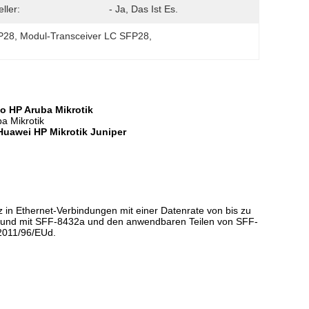
ller:
- Ja, Das Ist Es.
FP28
, 
Modul-Transceiver LC SFP28
, 
o HP Aruba Mikrotik
a Mikrotik
uawei HP Mikrotik Juniper
 in Ethernet-Verbindungen mit einer Datenrate von bis zu
e.und mit SFF-8432a und den anwendbaren Teilen von SFF-
 2011/96/EUd.