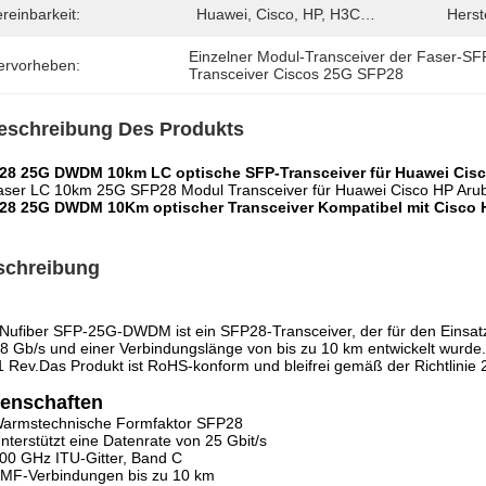
reinbarkeit:
Huawei, Cisco, HP, H3C…
Herste
Einzelner Modul-Transceiver der Faser-S
ervorheben:
Transceiver Ciscos 25G SFP28
eschreibung Des Produkts
28 25G DWDM 10km LC optische SFP-Transceiver für Huawei Cisc
aser LC 10km 25G SFP28 Modul Transceiver für Huawei Cisco HP Arub
28 25G DWDM 10Km optischer Transceiver Kompatibel mit Cisco H
schreibung
Nufiber SFP-25G-DWDM ist ein SFP28-Transceiver, der für den Einsatz
8 Gb/s und einer Verbindungslänge von bis zu 10 km entwickelt wurd
 Rev.Das Produkt ist RoHS-konform und bleifrei gemäß der Richtlinie
genschaften
armstechnische Formfaktor SFP28
nterstützt eine Datenrate von 25 Gbit/s
00 GHz ITU-Gitter, Band C
MF-Verbindungen bis zu 10 km