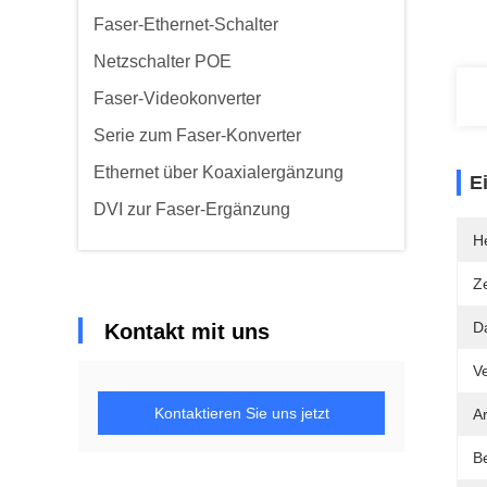
Faser-Ethernet-Schalter
Netzschalter POE
Faser-Videokonverter
Serie zum Faser-Konverter
Ethernet über Koaxialergänzung
E
DVI zur Faser-Ergänzung
He
Ze
D
Kontakt mit uns
V
Kontaktieren Sie uns jetzt
Ar
B