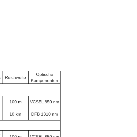
Optische
e
Reichweite
Komponenten
x
100 m
VCSEL 850 nm
x
10 km
DFB 1310 nm
-
100 m
VCSEL 850 nm