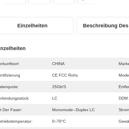
Einzelheiten
Beschreibung Des
inzelheiten
rkunftsort
CHINA
Mark
rtifizierung
CE FCC Rohs
Mode
atenquote:
25Gb/s
Entfe
erbindungsstück:
LC
DDM:
t Der Faser:
Monomode--Duplex LC
Strom
etriebstemperatur:
0~70°C
Gewäh