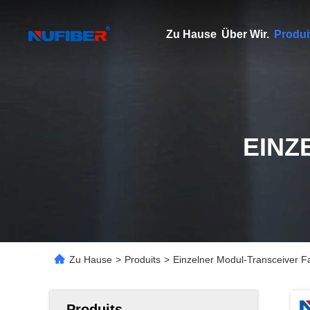
Zu Hause
Über Wir.
Produi
EINZ
Zu Hause
>
Produits
>
Einzelner Modul-Transceiver 
Produits