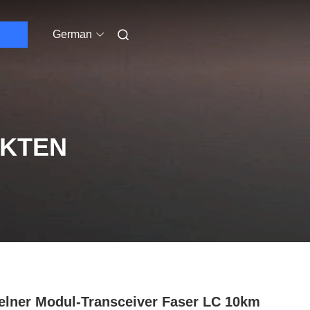
German
UKTEN
elner Modul-Transceiver Faser LC 10km