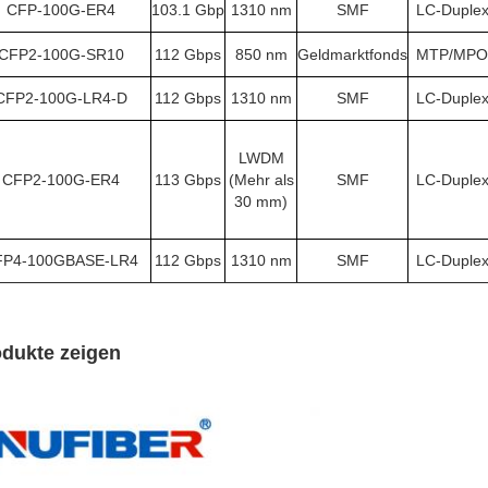
CFP-100G-ER4
103.1 Gbp
1310 nm
SMF
LC-Duple
CFP2-100G-SR10
112 Gbps
850 nm
Geldmarktfonds
MTP/MPO
CFP2-100G-LR4-D
112 Gbps
1310 nm
SMF
LC-Duple
LWDM
CFP2-100G-ER4
113 Gbps
(Mehr als
SMF
LC-Duple
30 mm)
FP4-100GBASE-LR4
112 Gbps
1310 nm
SMF
LC-Duple
dukte zeigen