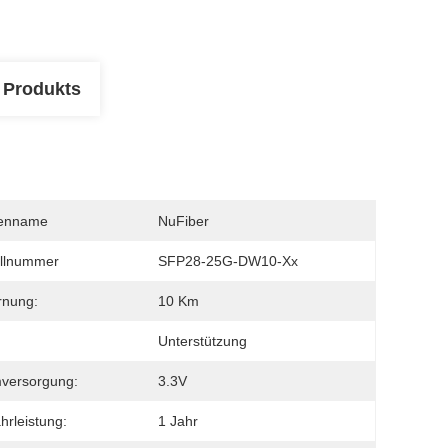
 Produkts
enname
NuFiber
llnummer
SFP28-25G-DW10-Xx
rnung:
10 Km
Unterstützung
versorgung:
3.3V
rleistung:
1 Jahr