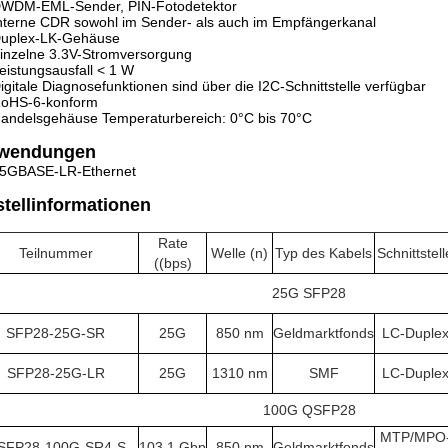
WDM-EML-Sender, PIN-Fotodetektor
nterne CDR sowohl im Sender- als auch im Empfängerkanal
uplex-LK-Gehäuse
inzelne 3.3V-Stromversorgung
eistungsausfall < 1 W
igitale Diagnosefunktionen sind über die I2C-Schnittstelle verfügbar
oHS-6-konform
andelsgehäuse Temperaturbereich: 0°C bis 70°C
wendungen
5GBASE-LR-Ethernet
tellinformationen
Rate
Teilnummer
Welle (n)
Typ des Kabels
Schnittstell
((bps)
25G SFP28
SFP28-25G-SR
25G
850 nm
Geldmarktfonds
LC-Duple
SFP28-25G-LR
25G
1310 nm
SMF
LC-Duple
100G QSFP28
MTP/MPO
SFP28-100G-SR4-S
103.1 Gbp
850 nm
Geldmarktfonds