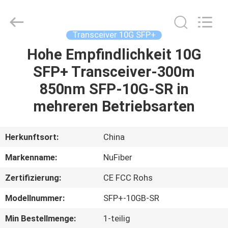
Digital
Technology
Co.,Ltd.
All
Rights
Transceiver 10G SFP+
Reserved.
Developed
by
Hohe Empfindlichkeit 10G
HAUS
ECER
SFP+ Transceiver-300m
PRODUKTE
850nm SFP-10G-SR in
mehreren Betriebsarten
ÜBER
UNS
Herkunftsort:
China
Markenname:
NuFiber
FABRIK-
Zertifizierung:
CE FCC Rohs
AUSFLUG
Modellnummer:
SFP+-10GB-SR
QUALITÄTSKONTROLLE
Min Bestellmenge:
1-teilig