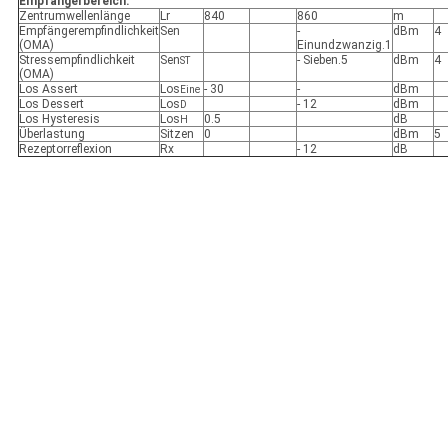
Empfängerbereich:
Zentrumwellenlänge
Lr
840
860
m
Empfängerempfindlichkeit
Sen
-
dBm
4
(OMA)
Einundzwanzig.1
Stressempfindlichkeit
Sen
- Sieben.5
dBm
4
ST
(OMA)
Los Assert
Los
- 30
-
dBm
Eine
Los Dessert
Los
- 12
dBm
D
Los Hysteresis
Los
0.5
dB
H
Überlastung
Sitzen
0
dBm
5
Rezeptorreflexion
Rx
- 12
dB