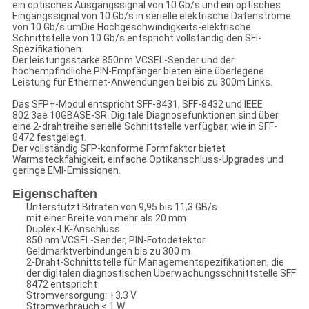
ein optisches Ausgangssignal von 10 Gb/s und ein optisches
Eingangssignal von 10 Gb/s in serielle elektrische Datenströme
von 10 Gb/s umDie Hochgeschwindigkeits-elektrische
Schnittstelle von 10 Gb/s entspricht vollständig den SFI-
Spezifikationen.
Der leistungsstarke 850nm VCSEL-Sender und der
hochempfindliche PIN-Empfänger bieten eine überlegene
Leistung für Ethernet-Anwendungen bei bis zu 300m Links.
Das SFP+-Modul entspricht SFF-8431, SFF-8432 und IEEE
802.3ae 10GBASE-SR. Digitale Diagnosefunktionen sind über
eine 2-drahtreihe serielle Schnittstelle verfügbar, wie in SFF-
8472 festgelegt.
Der vollständig SFP-konforme Formfaktor bietet
Warmsteckfähigkeit, einfache Optikanschluss-Upgrades und
geringe EMI-Emissionen.
Eigenschaften
Unterstützt Bitraten von 9,95 bis 11,3 GB/s
mit einer Breite von mehr als 20 mm
Duplex-LK-Anschluss
850 nm VCSEL-Sender, PIN-Fotodetektor
Geldmarktverbindungen bis zu 300 m
2-Draht-Schnittstelle für Managementspezifikationen, die
der digitalen diagnostischen Überwachungsschnittstelle SFF
8472 entspricht
Stromversorgung: +3,3 V
Stromverbrauch < 1 W