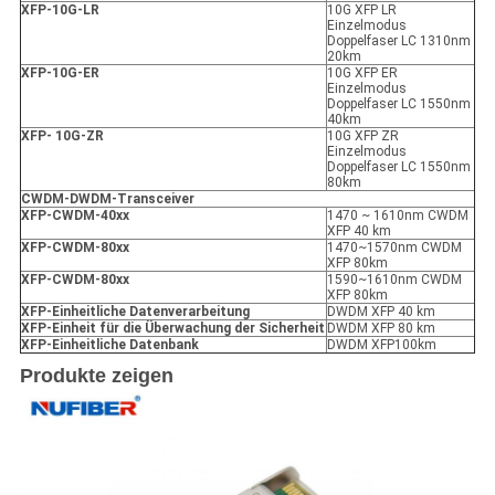
XFP
-10G-LR
10G XFP LR
Einzelmodus
Doppelfaser LC 1310nm
20km
XFP
-10G-ER
10G XFP ER
Einzelmodus
Doppelfaser LC 1550nm
40km
XFP
- 10G-ZR
10G XFP ZR
Einzelmodus
Doppelfaser LC 1550nm
80km
CWDM-DWDM-Transceiver
XFP
-
CWDM-40xx
1470 ~ 1610nm CWDM
XFP 40 km
XFP
-
CWDM-80xx
1470~1570nm CWDM
XFP 80km
XFP
-
CWDM-80xx
1590~1610nm CWDM
XFP 80km
XFP
-
Einheitliche Datenverarbeitung
DWDM XFP 40 km
XFP
-
Einheit für die Überwachung der Sicherheit
DWDM XFP 80 km
XFP
-
Einheitliche Datenbank
DWDM XFP100km
Produkte zeigen