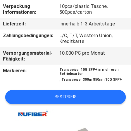
Verpackung
10pcs/plastic Tasche,
TRETEN
Informationen:
500pcs/carton
SIE
Lieferzeit:
Innerhalb 1-3 Arbeitstage
MIT
Zahlungsbedingungen:
L/C, T/T, Western Union,
UNS
Kreditkarte
IN
Versorgungsmaterial-
10.000 PC pro Monat
Fähigkeit:
VERBINDUNG
Markieren:
Transceiver 10G SFP+ in mehreren
Betriebsarten
,
NACHRICHTEN
Transceiver 300m 850nm 10G SFP+
BESTPREIS
FORDERN
SIE
EIN
ZITAT