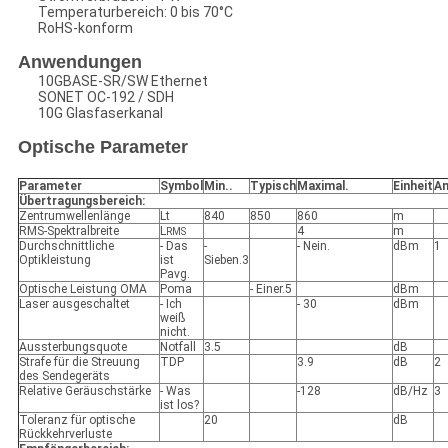
Temperaturbereich: 0 bis 70°C
RoHS-konform
Anwendungen
10GBASE-SR/SW Ethernet
SONET OC-192 / SDH
10G Glasfaserkanal
Optische Parameter
Parameter
Symbol
Min.
.
Typisch
Maximal
.
Einheit
A
Übertragungsbereich:
Zentrumwellenlänge
Lt
840
850
860
m
RMS-Spektralbreite
L
4
m
RMS
Durchschnittliche
- Das
-
- Nein.
dBm
1
Optikleistung
ist
Sieben.3
Pavg.
Optische Leistung OMA
Poma
- Einer.5
dBm
Laser ausgeschaltet
- Ich
- 30
dBm
weiß
nicht.
Aussterbungsquote
Notfall
3.5
dB
Strafe für die Streuung
TDP
3.9
dB
2
des Sendegeräts
Relative Geräuschstärke
- Was
-128
dB/Hz
3
ist los?
Toleranz für optische
20
dB
Rückkehrverluste