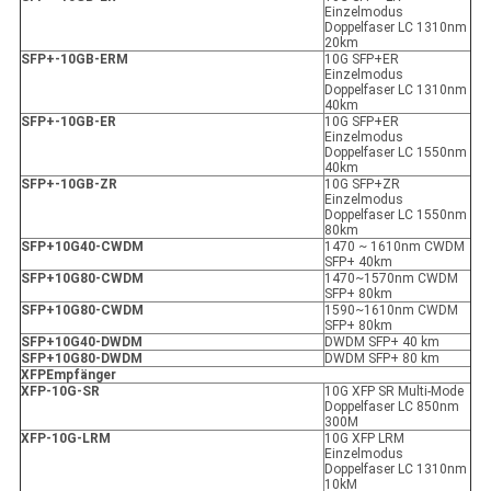
Einzelmodus
Doppelfaser LC 1310nm
20km
SFP+-10GB-ER
M
10G SFP+ER
Einzelmodus
Doppelfaser LC 1310nm
40km
SFP+-10GB-ER
10G SFP+ER
Einzelmodus
Doppelfaser LC 1550nm
40km
SFP+-10GB-ZR
10G SFP+ZR
Einzelmodus
Doppelfaser LC 1550nm
80km
SFP+10G40-CWDM
1470 ~ 1610nm CWDM
SFP+ 40km
SFP+10G80-CWDM
1470~1570nm CWDM
SFP+ 80km
SFP+10G80-CWDM
1590~1610nm CWDM
SFP+ 80km
SFP+10G40-DWDM
DWDM SFP+ 40 km
SFP+10G80-DWDM
DWDM SFP+ 80 km
X
FP
Empfänger
XFP
-10G-SR
10G XFP SR Multi-Mode
Doppelfaser LC 850nm
300M
XFP
-10G-LRM
10G XFP LRM
Einzelmodus
Doppelfaser LC 1310nm
10kM