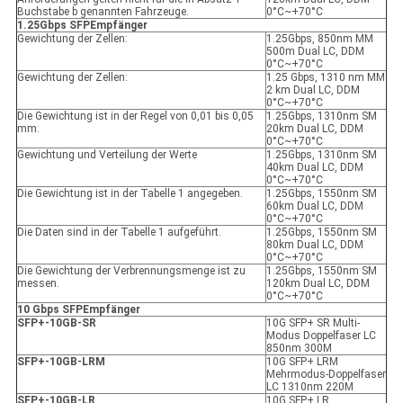
Buchstabe b genannten Fahrzeuge.
0°C~+70°C
1.25Gbps SFP
Empfänger
Gewichtung der Zellen:
1.25Gbps, 850nm MM
500m Dual LC, DDM
0°C~+70°C
Gewichtung der Zellen:
1.25 Gbps, 1310 nm MM
2 km Dual LC, DDM
0°C~+70°C
Die Gewichtung ist in der Regel von 0,01 bis 0,05
1.25Gbps, 1310nm SM
mm.
20km Dual LC, DDM
0°C~+70°C
Gewichtung und Verteilung der Werte
1.25Gbps, 1310nm SM
40km Dual LC, DDM
0°C~+70°C
Die Gewichtung ist in der Tabelle 1 angegeben.
1.25Gbps, 1550nm SM
60km Dual LC, DDM
0°C~+70°C
Die Daten sind in der Tabelle 1 aufgeführt.
1.25Gbps, 1550nm SM
80km Dual LC, DDM
0°C~+70°C
Die Gewichtung der Verbrennungsmenge ist zu
1.25Gbps, 1550nm SM
messen.
120km Dual LC, DDM
0°C~+70°C
10 Gbps SFP
Empfänger
SFP+-10GB-SR
10G SFP+ SR Multi-
Modus Doppelfaser LC
850nm 300M
SFP+-10GB-LRM
10G SFP+ LRM
Mehrmodus-Doppelfaser
LC 1310nm 220M
SFP+-10GB-LR
10G SFP+ LR