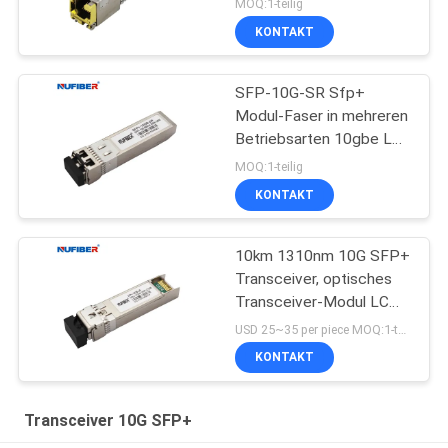
MOQ:1-teilig
KONTAKT
SFP-10G-SR Sfp+
Modul-Faser in mehreren
Betriebsarten 10gbe Lc
300m 850nm
MOQ:1-teilig
KONTAKT
10km 1310nm 10G SFP+
Transceiver, optisches
Transceiver-Modul LC
DDM
USD 25~35 per piece MOQ:1-teilig
KONTAKT
Transceiver 10G SFP+