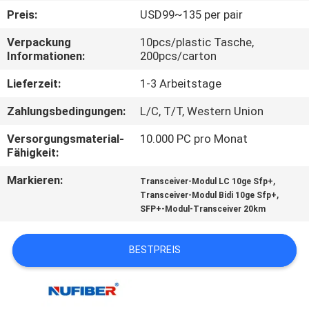
Preis:
USD99~135 per pair
TRETEN
Verpackung
10pcs/plastic Tasche,
SIE
Informationen:
200pcs/carton
MIT
Lieferzeit:
1-3 Arbeitstage
UNS
Zahlungsbedingungen:
L/C, T/T, Western Union
IN
Versorgungsmaterial-
10.000 PC pro Monat
VERBINDUNG
Fähigkeit:
Markieren:
,
Transceiver-Modul LC 10ge Sfp+
NACHRICHTEN
,
Transceiver-Modul Bidi 10ge Sfp+
SFP+-Modul-Transceiver 20km
FORDERN
BESTPREIS
SIE
EIN
ZITAT