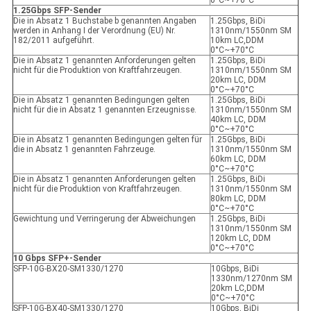
0°C~+70°C
1.25Gbps SFP-Sender
Die in Absatz 1 Buchstabe b genannten Angaben
1.25Gbps, BiDi
werden in Anhang I der Verordnung (EU) Nr.
1310nm/1550nm SM
182/2011 aufgeführt.
10km LC,DDM
0°C~+70°C
Die in Absatz 1 genannten Anforderungen gelten
1.25Gbps, BiDi
nicht für die Produktion von Kraftfahrzeugen.
1310nm/1550nm SM
20km LC, DDM
0°C~+70°C
Die in Absatz 1 genannten Bedingungen gelten
1.25Gbps, BiDi
nicht für die in Absatz 1 genannten Erzeugnisse.
1310nm/1550nm SM
40km LC, DDM
0°C~+70°C
Die in Absatz 1 genannten Bedingungen gelten für
1.25Gbps, BiDi
die in Absatz 1 genannten Fahrzeuge.
1310nm/1550nm SM
60km LC, DDM
0°C~+70°C
Die in Absatz 1 genannten Anforderungen gelten
1.25Gbps, BiDi
nicht für die Produktion von Kraftfahrzeugen.
1310nm/1550nm SM
80km LC, DDM
0°C~+70°C
Gewichtung und Verringerung der Abweichungen
1.25Gbps, BiDi
1310nm/1550nm SM
120km LC, DDM
0°C~+70°C
10 Gbps SFP+-Sender
SFP-10G-BX20-SM1330/1270
10Gbps, BiDi
1330nm/1270nm SM
20km LC,DDM
0°C~+70°C
SFP-10G-BX40-SM1330/1270
10Gbps, BiDi