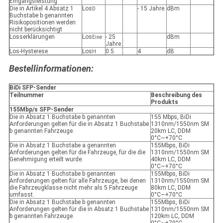
Eingangsleistung
Die in Artikel 4 Absatz 1
Los
- 15 Jahre.
dBm
D
Buchstabe b genannten
Risikopositionen werden
nicht berücksichtigt
Losserklärungen
Los
- 25
dBm
Eine
Jahre.
Los-Hysterese
Los
0.5
4
dB
H
Bestellinformationen:
BiDi SFP-Sender
Teilnummer
Beschreibung des
Produkts
155Mbp/s SFP-Sender
Die in Absatz 1 Buchstabe b genannten
155 Mbps, BiDi
Anforderungen gelten für die in Absatz 1 Buchstabe
1310nm/1550nm SM
b genannten Fahrzeuge.
20km LC, DDM
0°C~+70°C
Die in Absatz 1 Buchstabe a genannten
155Mbps, BiDi
Anforderungen gelten für die Fahrzeuge, für die die
1310nm/1550nm SM
Genehmigung erteilt wurde.
40km LC, DDM
0°C~+70°C
Die in Absatz 1 Buchstabe b genannten
155Mbps, BiDi
Anforderungen gelten für alle Fahrzeuge, bei denen
1310nm/1550nm SM
die Fahrzeugklasse nicht mehr als 5 Fahrzeuge
80km LC, DDM
umfasst.
0°C~+70°C
Die in Absatz 1 Buchstabe b genannten
155Mbps, BiDi
Anforderungen gelten für die in Absatz 1 Buchstabe
1310nm/1550nm SM
b genannten Fahrzeuge.
120km LC, DDM