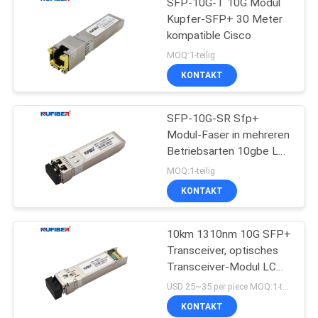
SFP-10G-T 10G Modul
Kupfer-SFP+ 30 Meter
kompatible Cisco
MOQ:1-teilig
KONTAKT
SFP-10G-SR Sfp+
Modul-Faser in mehreren
Betriebsarten 10gbe Lc
300m 850nm
MOQ:1-teilig
KONTAKT
10km 1310nm 10G SFP+
Transceiver, optisches
Transceiver-Modul LC
DDM
USD 25~35 per piece MOQ:1-teilig
KONTAKT