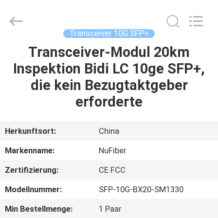
Digital
Technology
Co.,Ltd.
All
Rights
Transceiver 10G SFP+
Reserved.
Developed
by
Transceiver-Modul 20km
HAUS
ECER
Inspektion Bidi LC 10ge SFP+,
PRODUKTE
die kein Bezugtaktgeber
erforderte
ÜBER
UNS
Herkunftsort:
China
Markenname:
NuFiber
FABRIK-
Zertifizierung:
CE FCC
AUSFLUG
Modellnummer:
SFP-10G-BX20-SM1330
QUALITÄTSKONTROLLE
Min Bestellmenge:
1 Paar