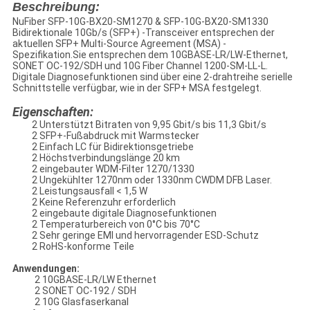
Beschreibung:
NuFiber SFP-10G-BX20-SM1270 & SFP-10G-BX20-SM1330
Bidirektionale 10Gb/s (SFP+) -Transceiver entsprechen der
aktuellen SFP+ Multi-Source Agreement (MSA) -
Spezifikation.Sie entsprechen dem 10GBASE-LR/LW-Ethernet,
SONET OC-192/SDH und 10G Fiber Channel 1200-SM-LL-L.
Digitale Diagnosefunktionen sind über eine 2-drahtreihe serielle
Schnittstelle verfügbar, wie in der SFP+ MSA festgelegt.
Eigenschaften:
2 Unterstützt Bitraten von 9,95 Gbit/s bis 11,3 Gbit/s
2 SFP+-Fußabdruck mit Warmstecker
2 Einfach LC für Bidirektionsgetriebe
2 Höchstverbindungslänge 20 km
2 eingebauter WDM-Filter 1270/1330
2 Ungekühlter 1270nm oder 1330nm CWDM DFB Laser.
2 Leistungsausfall < 1,5 W
2 Keine Referenzuhr erforderlich
2 eingebaute digitale Diagnosefunktionen
2 Temperaturbereich von 0°C bis 70°C
2 Sehr geringe EMI und hervorragender ESD-Schutz
2 RoHS-konforme Teile
Anwendungen:
2 10GBASE-LR/LW Ethernet
2 SONET OC-192 / SDH
2 10G Glasfaserkanal