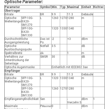
Optische Parameter:
Parameter
Symbol
Min.
Typ
Maximal
Einheit
Richter.
Übertrager
Bitrate
BR
9.9
11.3
Gebäude
Optische
SFP-10G-
L
1260
1270
1280
m
Wellenlänge
BX20-
SM1270
SFP-10G-
1320
1330
1340
BX20-
SM1330
Durchschnittliche
Das ist
-2
+3
dBm
Ausgangsleistung
Po.
Optische
Notfall
3.5
dB
Auslöschungsquote
Spektralbreite
Δλ
1
m
Verhältnis zur
SMSR
30
dB
Unterdrückung der
Seitenlage
Optische Augenmaske
Einheitlich mit IEEE802.3ae
Empfänger
Bitrate
BR
9.9
11.3
Gebäude
Optische
SFP-10G-
L
1320
1330
1340
m
Wellenlänge
BX20-
SM1270
SFP-10G-
1260
1270
1280
BX20-
SM1330
Empfängerempfindlichkeit
Sen
-
dBm
1
Vierzehn.5
Maximale
P
0
dBm
Maximal