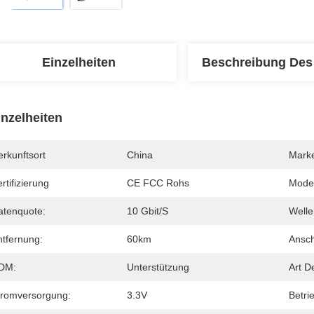
Einzelheiten
Beschreibung Des
inzelheiten
rkunftsort
China
Mark
rtifizierung
CE FCC Rohs
Mode
atenquote:
10 Gbit/s
Welle
ntfernung:
60km
Ansch
DM:
Unterstützung
Art D
tromversorgung:
3.3V
Betri