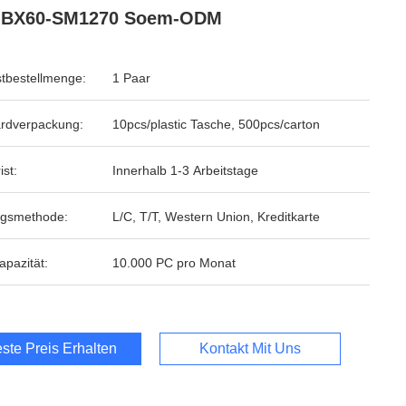
-BX60-SM1270 Soem-ODM
tbestellmenge:
1 Paar
rdverpackung:
10pcs/plastic Tasche, 500pcs/carton
ist:
Innerhalb 1-3 Arbeitstage
ngsmethode:
L/C, T/T, Western Union, Kreditkarte
apazität:
10.000 PC pro Monat
ste Preis Erhalten
Kontakt Mit Uns