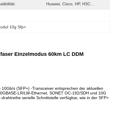
ibilität:
Huawei, Cisco, HP, H3C…
dul 10g Sfp+
lfaser Einzelmodus 60km LC DDM
0Gb/s (SFP+) -Transceiver entsprechen der aktuellen
em 10GBASE-LR/LW-Ethernet, SONET OC-192/SDH und 10G
rahtreihe serielle Schnittstelle verfügbar, wie in der SFP+