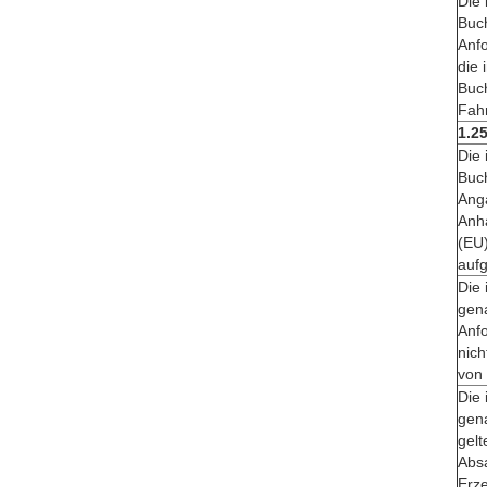
Die 
Buc
Anfo
die 
Buc
Fah
1.2
Die 
Buc
Ang
Anh
(EU)
aufg
Die 
gen
Anf
nich
von 
Die 
gen
gelt
Abs
Erz