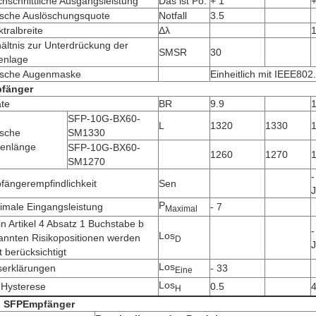
hschnittliche Ausgangsleistung
Das ist Po.
+ 1
ische Auslöschungsquote
Notfall
3.5
tralbreite
Δλ
ältnis zur Unterdrückung der
SMSR
30
enlage
ische Augenmaske
Einheitlich mit IEEE802
fänger
ate
BR
9.9
1
SFP-10G-BX60-
L
1320
1330
ische
SM1330
lenlänge
SFP-10G-BX60-
1260
1270
SM1270
-
fängerempfindlichkeit
Sen
J
P
imale Eingangsleistung
- 7
Maximal
in Artikel 4 Absatz 1 Buchstabe b
-
Los
annten Risikopositionen werden
D
J
t berücksichtigt
Los
serklärungen
- 33
Eine
Los
-Hysterese
0.5
H
i SFP
Empfänger