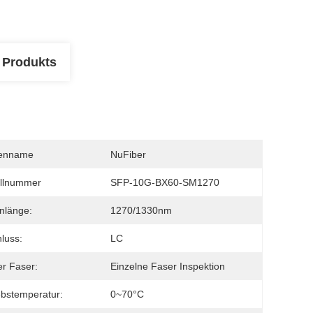
 Produkts
enname
NuFiber
llnummer
SFP-10G-BX60-SM1270
nlänge:
1270/1330nm
luss:
LC
er Faser:
Einzelne Faser Inspektion
ebstemperatur:
0~70°C