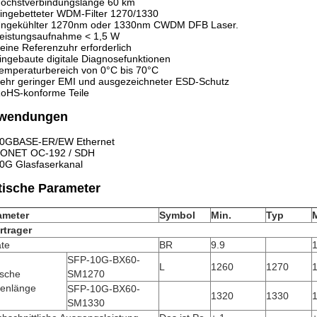
öchstverbindungslänge 60 km
ingebetteter WDM-Filter 1270/1330
ngekühlter 1270nm oder 1330nm CWDM DFB Laser.
eistungsaufnahme < 1,5 W
eine Referenzuhr erforderlich
ingebaute digitale Diagnosefunktionen
emperaturbereich von 0°C bis 70°C
ehr geringer EMI und ausgezeichneter ESD-Schutz
oHS-konforme Teile
wendungen
0GBASE-ER/EW Ethernet
ONET OC-192 / SDH
0G Glasfaserkanal
tische Parameter
ameter
Symbol
Min.
Typ
rtrager
ate
BR
9.9
1
SFP-10G-BX60-
L
1260
1270
ische
SM1270
lenlänge
SFP-10G-BX60-
1320
1330
SM1330