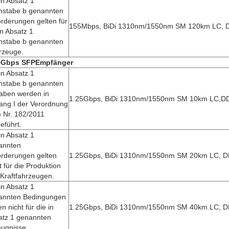
in Absatz 1
hstabe b genannten
rderungen gelten für
155Mbps, BiDi 1310nm/1550nm SM 120km LC,
in Absatz 1
hstabe b genannten
rzeuge.
5Gbps SFP
Empfänger
in Absatz 1
hstabe b genannten
aben werden in
1.25Gbps, BiDi 1310nm/1550nm SM 10km LC,
ang I der Verordnung
 Nr. 182/2011
eführt.
in Absatz 1
annten
orderungen gelten
1.25Gbps, BiDi 1310nm/1550nm SM 20km LC, 
t für die Produktion
Kraftfahrzeugen.
in Absatz 1
annten Bedingungen
en nicht für die in
1.25Gbps, BiDi 1310nm/1550nm SM 40km LC, 
atz 1 genannten
eugnisse.