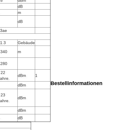
+5
dBm
dB
1
m
dB
.3ae
1.3
Gebäude
1340
m
1280
 22
dBm
1
ahre.
Bestellinformationen
dBm
 23
dBm
ahre.
dBm
4
dB