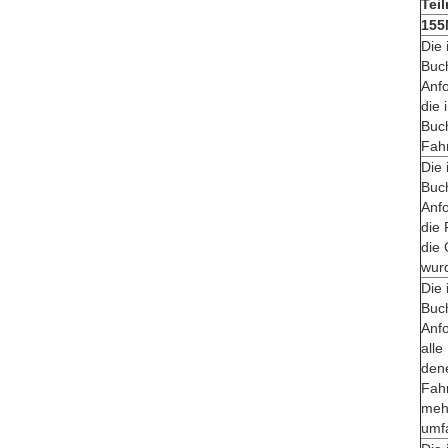
Tei
155
Die 
Buc
Anfo
die 
Buc
Fah
Die 
Buc
Anfo
die 
die 
wur
Die 
Buc
Anfo
alle
den
Fahr
meh
umfa