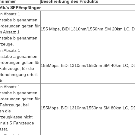
lnummer
Beschreibung des Produkts
Mb/s SFP
Empfänger
in Absatz 1
hstabe b genannten
rderungen gelten für
155 Mbps, BiDi 1310nm/1550nm SM 20km LC, 
in Absatz 1
hstabe b genannten
rzeuge.
in Absatz 1
hstabe a genannten
rderungen gelten für
155Mbps, BiDi 1310nm/1550nm SM 40km LC, 
Fahrzeuge, für die
Genehmigung erteilt
de.
in Absatz 1
hstabe b genannten
rderungen gelten für
 Fahrzeuge, bei
155Mbps, BiDi 1310nm/1550nm SM 80km LC, 
en die
zeugklasse nicht
r als 5 Fahrzeuge
sst.