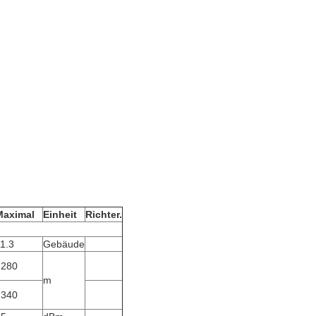
Maximal
Einheit
Richter.
1.3
Gebäude
1280
m
1340