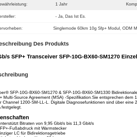
ewährleistung:
1 Jahr
Kompat
rsteller:
- Ja, Das Ist Es.
ervorheben:
Singlemode 60km 10g Sfp+ Modul
, 
ODM Mo
eschreibung Des Produkts
Gb/s SFP+ Transceiver SFP-10G-BX60-SM1270 Einze
schreibung
iber® SFP-10G-BX60-SM1270 & SFP-10G-BX60-SM1330 Bidirektionale 1
+ Multi-Source Agreement (MSA) -Spezifikation.Sie entsprechen d
r Channel 1200-SM-LL-L. Digitale Diagnosefunktionen sind über eine 2-d
festgelegt.
genschaften
nterstützt Bitraten von 9,95 Gbit/s bis 11,3 Gbit/s
FP+-Fußabdruck mit Warmstecker
inziger LC für Bidirektionsgetriebe