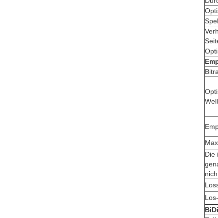
Durc
Opt
Spek
Verh
Seit
Opt
Emp
Bitr
Opt
Wel
Emp
Max
Die 
gen
nich
Los
Los
BiD