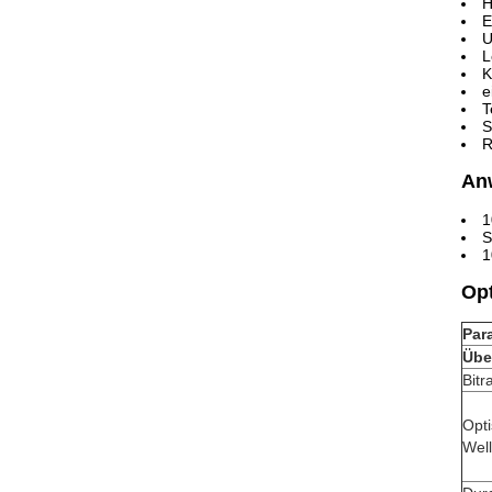
H
E
U
L
K
e
T
S
R
An
1
S
1
Op
Par
Übe
Bitr
Opt
Wel