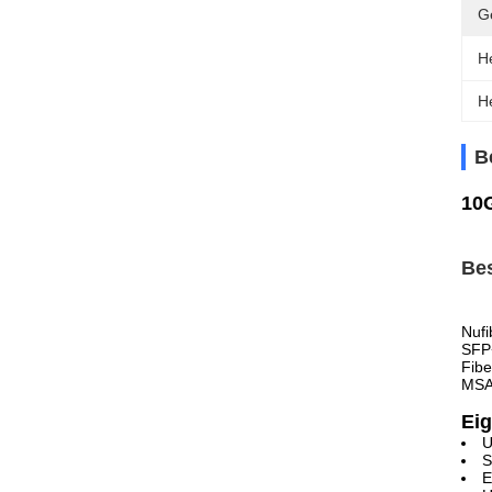
G
He
H
B
10
Be
Nuf
SFP
Fibe
MSA 
Ei
U
S
E