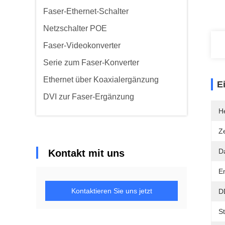
Faser-Ethernet-Schalter
Netzschalter POE
Faser-Videokonverter
Serie zum Faser-Konverter
Ethernet über Koaxialergänzung
E
DVI zur Faser-Ergänzung
He
Ze
D
Kontakt mit uns
E
Kontaktieren Sie uns jetzt
D
S