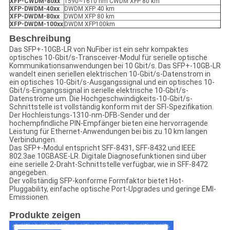
XFP
-
CWDM-80xx
1590~1610 nm CWDM XFP 80 km
XFP
-
DWDM-40xx
DWDM XFP 40 km
XFP
-
DWDM-80xx
DWDM XFP 80 km
XFP
-
DWDM-100xx
DWDM XFP100km
Beschreibung
Das SFP+-10GB-LR von NuFiber ist ein sehr kompaktes
optisches 10-Gbit/s-Transceiver-Modul für serielle optische
Kommunikationsanwendungen bei 10 Gbit/s. Das SFP+-10GB-LR
wandelt einen seriellen elektrischen 10-Gbit/s-Datenstrom in
ein optisches 10-Gbit/s-Ausgangssignal und ein optisches 10-
Gbit/s-Eingangssignal in serielle elektrische 10-Gbit/s-
Datenströme um. Die Hochgeschwindigkeits-10-Gbit/s-
Schnittstelle ist vollständig konform mit der SFI-Spezifikation.
Der Hochleistungs-1310-nm-DFB-Sender und der
hochempfindliche PIN-Empfänger bieten eine hervorragende
Leistung für Ethernet-Anwendungen bei bis zu 10 km langen
Verbindungen.
Das SFP+-Modul entspricht SFF-8431, SFF-8432 und IEEE
802.3ae 10GBASE-LR. Digitale Diagnosefunktionen sind über
eine serielle 2-Draht-Schnittstelle verfügbar, wie in SFF-8472
angegeben.
Der vollständig SFP-konforme Formfaktor bietet Hot-
Pluggability, einfache optische Port-Upgrades und geringe EMI-
Emissionen.
Produkte zeigen