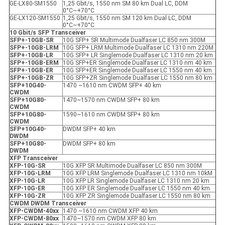
GE-LX80-SM1550
1,25 Gbit/s, 1550 nm SM 80 km Dual LC, DDM
0°C~+70°C
GE-LX120-SM1550
1,25 Gbit/s, 1550 nm SM 120 km Dual LC, DDM
0°C~+70°C
10 Gbit/s SFP
Transceiver
SFP+-10GB-SR
10G SFP+ SR Multimode Dualfaser LC 850 nm 300M
SFP+-10GB-LRM
10G SFP+ LRM Multimode Dualfaser LC 1310 nm 220M
SFP+-10GB-LR
10G SFP+ LR Singlemode Dualfaser LC 1310 nm 20 km
SFP+-10GB-ER
M
10G SFP+ER Singlemode Dualfaser LC 1310 nm 40 km
SFP+-10GB-ER
10G SFP+ER Singlemode Dualfaser LC 1550 nm 40 km
SFP+-10GB-ZR
10G SFP+ZR Singlemode Dualfaser LC 1550 nm 80 km
SFP+10G40-
1470 ~1610 nm CWDM SFP+ 40 km
CWDM
SFP+10G80-
1470~1570 nm CWDM SFP+ 80 km
CWDM
SFP+10G80-
1590~1610 nm CWDM SFP+ 80 km
CWDM
SFP+10G40-
DWDM SFP+ 40 km
DWDM
SFP+10G80-
DWDM SFP+ 80 km
DWDM
X
FP
Transceiver
XFP
-10G-SR
10G XFP SR Multimode Dualfaser LC 850 nm 300M
XFP
-10G-LRM
10G XFP LRM Singlemode Dualfaser LC 1310 nm 10kM
XFP
-10G-LR
10G XFP LR Singlemode Dualfaser LC 1310 nm 20 km
XFP
-10G-ER
10G XFP ER Singlemode Dualfaser LC 1550 nm 40 km
XFP
-10G-ZR
10G XFP ZR Singlemode Dualfaser LC 1550 nm 80 km
CWDM DWDM Transceiver
XFP
-
CWDM-40xx
1470 ~1610 nm CWDM XFP 40 km
XFP
-
CWDM-80xx
1470~1570 nm CWDM XFP 80 km