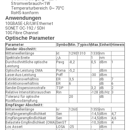
Stromverbrauch<1W
Temperaturbereich: 0~ 70°C
RoHS-konform
Anwendungen
10GBASE-LR/LW Ethernet
SONET OC-192 / SDH
10G Fibre Channel
Optische Parameter
Parameter
Symbol
Min.
Typisch
Max.
Einheit
Hinweis
Sender-Abschnitt:
Mittenwellenlänge
λt
1290
1310
1330
nm
Spektrale Breite
△λ
1
nm
Durchschnittliche optische
Pavg
-8,2
0,5
dBm
1
Leistung
Optische Leistung OMA
Poma
-5,2
dBm
Laser-Aus-Leistung
Poff
-30
dBm
Extinktionsverhältnis
ER
3,5
dB
7
Extinktionsverhältnis
ER
6
dB
6
Sender-Dispersionsstrafe
TDP
3,2
dB
2
Relative Intensitätsrauschen
Rin
-128
dB/Hz
3
Toleranz für optische
20
dB
Rückflussdämpfung
Empfänger-Abschnitt:
Mittenwellenlänge
λr
1260
1355
nm
Empfängerempfindlichkeit
Sen
-14,5
dBm
4,7
Empfängerempfindlichkeit
Sen
-14,5
dBm
4,6
Belastete Empfindlichkeit (OMA)
SenST
-10,3
dBm
4
Los Assert
LOSA
-25
-
dBm