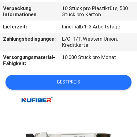
Verpackung
10 Stück pro Plastiktüte, 500
TRETEN
Informationen:
Stück pro Karton
SIE
Lieferzeit:
Innerhalb 1-3 Arbeitstage
MIT
Zahlungsbedingungen:
L/C, T/T, Western Union,
UNS
Kreditkarte
IN
Versorgungsmaterial-
10,000 Stück pro Monat
Fähigkeit:
VERBINDUNG
BESTPREIS
NACHRICHTEN
FORDERN
SIE
EIN
ZITAT