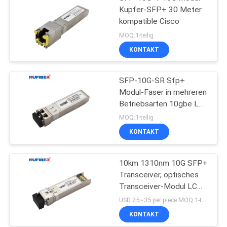
Kupfer-SFP+ 30 Meter
kompatible Cisco
MOQ:1-teilig
KONTAKT
SFP-10G-SR Sfp+
Modul-Faser in mehreren
Betriebsarten 10gbe Lc
300m 850nm
MOQ:1-teilig
KONTAKT
10km 1310nm 10G SFP+
Transceiver, optisches
Transceiver-Modul LC
DDM
USD 25~35 per piece MOQ:1-teilig
KONTAKT