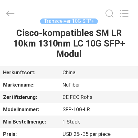
Digital
Technology
Co.,Ltd.
All
Rights
Transceiver 10G SFP+
Reserved.
Developed
Cisco-kompatibles SM LR
HAUS
by
ECER
10km 1310nm LC 10G SFP+
PRODUKTE
Modul
ÜBER
Herkunftsort:
China
UNS
Markenname:
NuFiber
Zertifizierung:
CE FCC Rohs
FABRIK-
Modellnummer:
SFP-10G-LR
AUSFLUG
Min Bestellmenge:
1 Stück
QUALITÄTSKONTROLLE
Preis:
USD 25~35 per piece