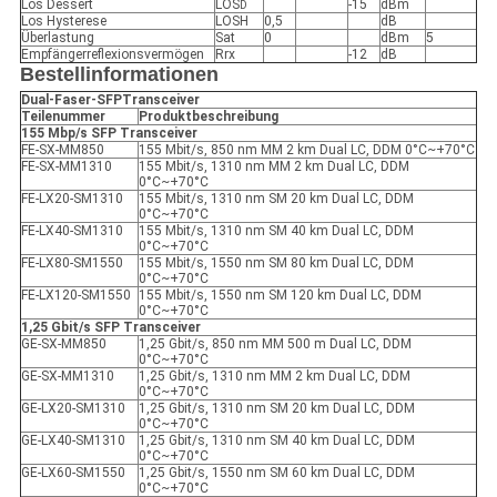
Los Dessert
LOS
-15
dBm
D
Los Hysterese
LOSH
0,5
dB
Überlastung
Sat
0
dBm
5
Empfängerreflexionsvermögen
Rrx
-12
dB
Bestellinformationen
Dual-Faser-SFP
Transceiver
Teilenummer
Produktbeschreibung
155 Mbp/s SFP
Transceiver
FE-SX-MM850
155 Mbit/s, 850 nm MM 2 km Dual LC, DDM 0°C~+70°C
FE-SX-MM1310
155 Mbit/s, 1310 nm MM 2 km Dual LC, DDM
0°C~+70°C
FE-LX20-SM1310
155 Mbit/s, 1310 nm SM 20 km Dual LC, DDM
0°C~+70°C
FE-LX40-SM1310
155 Mbit/s, 1310 nm SM 40 km Dual LC, DDM
0°C~+70°C
FE-LX80-SM1550
155 Mbit/s, 1550 nm SM 80 km Dual LC, DDM
0°C~+70°C
FE-LX120-SM1550
155 Mbit/s, 1550 nm SM 120 km Dual LC, DDM
0°C~+70°C
1,25 Gbit/s SFP
Transceiver
GE-SX-MM850
1,25 Gbit/s, 850 nm MM 500 m Dual LC, DDM
0°C~+70°C
GE-SX-MM1310
1,25 Gbit/s, 1310 nm MM 2 km Dual LC, DDM
0°C~+70°C
GE-LX20-SM1310
1,25 Gbit/s, 1310 nm SM 20 km Dual LC, DDM
0°C~+70°C
GE-LX40-SM1310
1,25 Gbit/s, 1310 nm SM 40 km Dual LC, DDM
0°C~+70°C
GE-LX60-SM1550
1,25 Gbit/s, 1550 nm SM 60 km Dual LC, DDM
0°C~+70°C