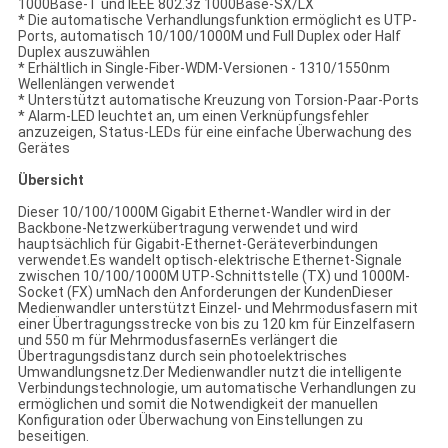
1000Base-T und IEEE 802.3z 1000Base-SX/LX
* Die automatische Verhandlungsfunktion ermöglicht es UTP-
Ports, automatisch 10/100/1000M und Full Duplex oder Half
Duplex auszuwählen
* Erhältlich in Single-Fiber-WDM-Versionen - 1310/1550nm
Wellenlängen verwendet
* Unterstützt automatische Kreuzung von Torsion-Paar-Ports
* Alarm-LED leuchtet an, um einen Verknüpfungsfehler
anzuzeigen, Status-LEDs für eine einfache Überwachung des
Gerätes
Übersicht
Dieser 10/100/1000M Gigabit Ethernet-Wandler wird in der
Backbone-Netzwerkübertragung verwendet und wird
hauptsächlich für Gigabit-Ethernet-Geräteverbindungen
verwendet.Es wandelt optisch-elektrische Ethernet-Signale
zwischen 10/100/1000M UTP-Schnittstelle (TX) und 1000M-
Socket (FX) umNach den Anforderungen der KundenDieser
Medienwandler unterstützt Einzel- und Mehrmodusfasern mit
einer Übertragungsstrecke von bis zu 120 km für Einzelfasern
und 550 m für MehrmodusfasernEs verlängert die
Übertragungsdistanz durch sein photoelektrisches
Umwandlungsnetz.Der Medienwandler nutzt die intelligente
Verbindungstechnologie, um automatische Verhandlungen zu
ermöglichen und somit die Notwendigkeit der manuellen
Konfiguration oder Überwachung von Einstellungen zu
beseitigen.