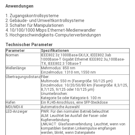
Anwendungen
1. Zugangskontrollsysteme
2. Gebäude- und Umweltkontrollsysteme
3. Schalter für Manipulationen
4. 10/100/1000 Mbps Ethernet-Medienwandler
5. Hochgeschwindigkeits-Computerverbindungen
Technischer Parameter
Parameter
Spezifikationen
Normen
IEEE802.3z 1000Base-SX/LX, IEEE802.3ab
1000Base-T Gigabit Ethernet IEEE802.3u,100Base-
TX, IEEE802.3 10Base-T
Wellenlänge
Mehrmodus: 850 nm
Einzelmodus: 1310 nm, 1550 nm
Übertragungsdistanz
Fiber:
Multimode: 550 m (Fasergröße: 50/125 μm)
Einzelmodus: 10/20/50/80 km (Fasergröße: 8,3/125,
8,7/125, 9/125 oder 10/125 μm)
Ununterbrochen:
Kategorie 5e oder Kategorie 6: 100 m
Hafen
Ein RJ45-Anschluss, eine SFP-Steckdose
MDI/MDI-X
Automatische Auswahl
LED-Anzeiger
PWR: Für den normalen Betrieb beleuchtet
ALM: Leuchtet bei Ausfall der Faser- oder
Kupferverbindung
LNK/ACT: Glasfaserverbindung ️ Leuchtet, wenn von
kompatiblen Geräten Linkeimpulse empfangen
werden, blinkt, wenn Datenpakete