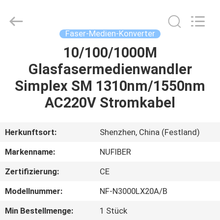
Digital
Technology
Co.,Ltd.
All
Rights
Faser-Medien-Konverter
Reserved.
Developed
by
10/100/1000M
HAUS
ECER
Glasfasermedienwandler
PRODUKTE
Simplex SM 1310nm/1550nm
AC220V Stromkabel
ÜBER
UNS
Herkunftsort:
Shenzhen, China (Festland)
Markenname:
NUFIBER
FABRIK-
Zertifizierung:
CE
AUSFLUG
Modellnummer:
NF-N3000LX20A/B
QUALITÄTSKONTROLLE
Min Bestellmenge:
1 Stück