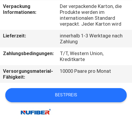
Verpackung
Der verpackende Karton, die
TRETEN
Informationen:
Produkte werden im
internationalen Standard
SIE
verpackt. Jeder Karton wird
MIT
Lieferzeit:
innerhalb 1-3 Werktage nach
UNS
Zahlung
IN
Zahlungsbedingungen:
T/T, Western Union,
Kreditkarte
VERBINDUNG
Versorgungsmaterial-
10000 Paare pro Monat
Fähigkeit:
NACHRICHTEN
BESTPREIS
FORDERN
SIE
EIN
ZITAT