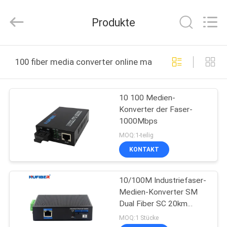
Digital
Technology
Co.,Ltd.
Produkte
All
Rights
Reserved.
Developed
by
HAUS
ECER
100 fiber media converter online manufacture
PRODUKTE
10 100 Medien-
Konverter der Faser-
ÜBER
1000Mbps
UNS
MOQ:1-teilig
KONTAKT
FABRIK-
10/100M Industriefaser-
AUSFLUG
Medien-Konverter SM
Dual Fiber SC 20km
QUALITÄTSKONTROLLE
1310nm mit Din-Rail
MOQ:1 Stücke