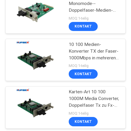
Monomode--
Doppelfaser-Medien-
Konverter-10 der Karten-
MOQ:1-teilig
100Mbps
KONTAKT
10 100 Medien-
Konverter TX der Faser-
1000Mbps in mehreren
Betriebsarten zu FX mit
MOQ:1-teilig
LED-Indikatoren
KONTAKT
Karten-Art 10 100
1000M Media Converter,
Doppelfaser Tx zu Fx-
Konverter
MOQ:1-teilig
KONTAKT