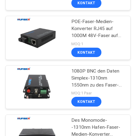
Mount für harte
KONTAKT
Außenanwendungen
TRETEN
POE-Faser-Medien-
SIE
Konverter RJ45 auf
MIT
1000M 48V-Faser auf
UNS
POE-Ethernet-Konverter
MOQ:1
mit POE-betriebenem
IN
KONTAKT
Schalter
VERBINDUNG
1080P BNC den Daten
Simplex-1310nm
NACHRICHTEN
1550nm zu des Faser-
Medien-Konverter-AHD
MOQ:1 Paar
TVI CVI 1CH RS485
FORDERN
KONTAKT
SIE
Des Monomode-
EIN
-1310nm Hafen-Faser-
ZITAT
Medien-Konverter