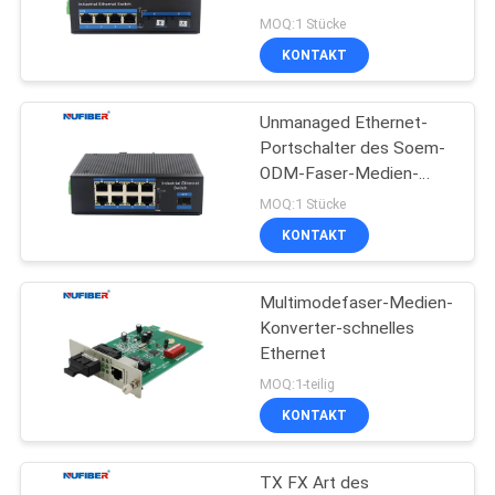
Ethernet-Faser-des
MOQ:1 Stücke
Schalter-4
KONTAKT
SITEMAP
Unmanaged Ethernet-
DATENSCHUTZRICHTLINIE
Portschalter des Soem-
ODM-Faser-Medien-
Konverter-RJ45 8
MOQ:1 Stücke
KONTAKT
Multimodefaser-Medien-
Konverter-schnelles
Ethernet
MOQ:1-teilig
KONTAKT
TX FX Art des