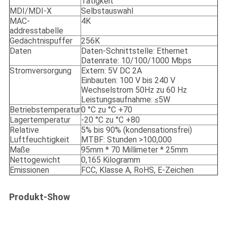
Tätigkeit
MDI/MDI-X
Selbstauswahl
MAC-
4K
addresstabelle
Gedächtnispuffer
256K
Daten
Daten-Schnittstelle: Ethernet
Datenrate: 10/100/1000 Mbps
Stromversorgung
Extern: 5V DC 2A
Einbauten: 100 V bis 240 V
Wechselstrom 50Hz zu 60 Hz
Leistungsaufnahme: ≤5W
Betriebstemperatur
0 °C zu °C +70
Lagertemperatur
-20 °C zu °C +80
Relative
5% bis 90% (kondensationsfrei)
Luftfeuchtigkeit
MTBF: Stunden >100,000
Maße
95mm * 70 Millimeter * 25mm
Nettogewicht
0,165 Kilogramm
Emissionen
FCC, Klasse A, RoHS, E-Zeichen
Produkt-Show