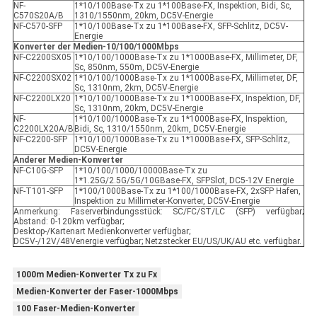
NF-
1*10/100Base-Tx zu 1*100Base-FX, Inspektion, Bidi, Sc,
C570S20A/B
1310/1550nm, 20km, DC5V-Energie
NF-C570-SFP
1*10/100Base-Tx zu 1*100Base-FX, SFP-Schlitz, DC5V-
Energie
Konverter der Medien-10/100/1000Mbps
NF-C2200SX05
1*10/100/1000Base-Tx zu 1*1000Base-FX, Millimeter, DF,
Sc, 850nm, 550m, DC5V-Energie
NF-C2200SX02
1*10/100/1000Base-Tx zu 1*1000Base-FX, Millimeter, DF,
Sc, 1310nm, 2km, DC5V-Energie
NF-C2200LX20
1*10/100/1000Base-Tx zu 1*1000Base-FX, Inspektion, DF,
Sc, 1310nm, 20km, DC5V-Energie
NF-
1*10/100/1000Base-Tx zu 1*1000Base-FX, Inspektion,
C2200LX20A/B
Bidi, Sc, 1310/1550nm, 20km, DC5V-Energie
NF-C2200-SFP
1*10/100/1000Base-Tx zu 1*1000Base-FX, SFP-Schlitz,
DC5V-Energie
Anderer Medien-Konverter
NF-C10G-SFP
1*10/100/1000/10000Base-Tx zu
1*1.25G/2.5G/5G/10GBase-FX, SFPSlot, DC5-12V Energie
NF-T101-SFP
1*100/1000Base-Tx zu 1*100/1000Base-FX, 2xSFP Hafen,
Inspektion zu Millimeter-Konverter, DC5V-Energie
Anmerkung: Faserverbindungsstück: SC/FC/ST/LC (SFP) verfügbar;
Abstand: 0-120km verfügbar;
Desktop-/Kartenart Medienkonverter verfügbar;
DC5V-/12V/48Venergie verfügbar; Netzstecker EU/US/UK/AU etc. verfügbar.
1000m Medien-Konverter Tx zu Fx
Medien-Konverter der Faser-1000Mbps
100 Faser-Medien-Konverter