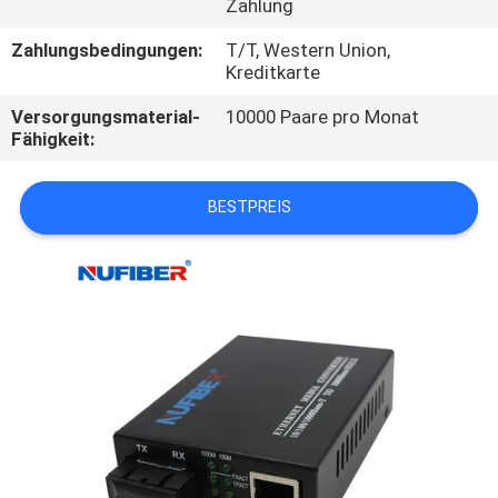
Zahlung
TRETEN
Zahlungsbedingungen:
T/T, Western Union,
Kreditkarte
SIE
Versorgungsmaterial-
10000 Paare pro Monat
MIT
Fähigkeit:
UNS
IN
BESTPREIS
VERBINDUNG
NACHRICHTEN
FORDERN
SIE
EIN
ZITAT