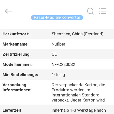
Digital
Technology
Co.,Ltd.
All
Rights
Faser-Medien-Konverter
Reserved.
Developed
HAUS
by
ECER
Herkunftsort:
Shenzhen, China (Festland)
PRODUKTE
Markenname:
Nufiber
Zertifizierung:
CE
ÜBER
Modellnummer:
NF-C2200SX
UNS
Min Bestellmenge:
1-teilig
FABRIK-
Verpackung
Der verpackende Karton, die
Informationen:
Produkte werden im
AUSFLUG
internationalen Standard
verpackt. Jeder Karton wird
QUALITÄTSKONTROLLE
Lieferzeit:
innerhalb 1-3 Werktage nach