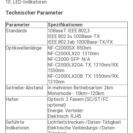
10. LED-Indikatoren
Technischer Parameter
Parameter
Spezifikationen
Standards
10BaseT IEEE 802,3
IEEE 802.3u 100Base-TX
IEEE 802.3ab 1000Base-TX/FX
Optikwellenlänge
NF-C2000SX: 850nm
NF-C2000LX20: 1310nm
NF-C2000-SFP: N/A
NF-C2000LX20A: TX: 1310nm/RX:
1550nm
NF-C2000LX20B: TX: 1550nm/RX:
1310nm
Getriebe-Abstand
In mehreren Betriebsarten: 2km
Monomode-: 10km~120km
Hafen
Optisch: 2 Fasern (SC/ST/FC
optional)
Energie: Verteiler
Elektrisch: RJ45
Geführte
Lichtleitstrecken-/Daten-Tätigkeit
Indikatoren
Elektrische Verbindungs-/Daten-