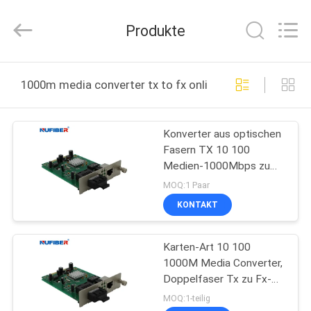
Digital
Technology
Co.,Ltd.
Produkte
All
Rights
Reserved.
Developed
by
HAUS
ECER
1000m media converter tx to fx online manufacture
PRODUKTE
Konverter aus optischen
Fasern TX 10 100
ÜBER
Medien-1000Mbps zu
UNS
FX-Monomode- Bidi Sc
MOQ:1 Paar
KONTAKT
FABRIK-
Karten-Art 10 100
AUSFLUG
1000M Media Converter,
Doppelfaser Tx zu Fx-
QUALITÄTSKONTROLLE
Konverter
MOQ:1-teilig