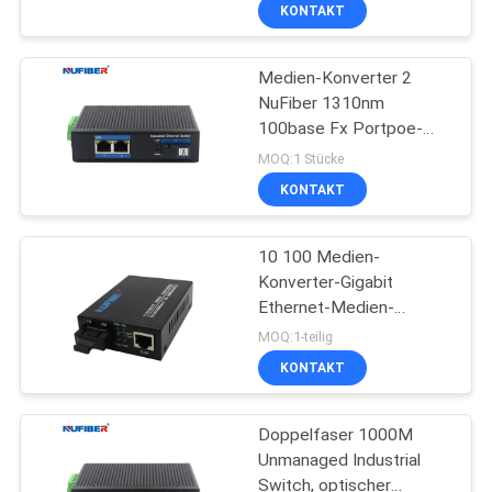
KONTAKT
TRETEN
Medien-Konverter 2
SIE
NuFiber 1310nm
MIT
100base Fx Portpoe-
UNS
Ethernet-Schalter
MOQ:1 Stücke
IN
KONTAKT
VERBINDUNG
10 100 Medien-
Konverter-Gigabit
NACHRICHTEN
Ethernet-Medien-
Konverter 1000Base TX
MOQ:1-teilig
FX in mehreren
FORDERN
KONTAKT
Betriebsarten
SIE
Doppelfaser 1000M
EIN
Unmanaged Industrial
ZITAT
Switch, optischer