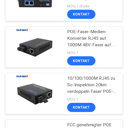
Medien-Konverter mit 2
MOQ:1 Stücke
Ethernet-Anschlüssen
KONTAKT
SITEMAP
POE-Faser-Medien-
DATENSCHUTZRICHTLINIE
Konverter RJ45 auf
1000M 48V-Faser auf
POE-Ethernet-Konverter
MOQ:1
mit POE-betriebenem
KONTAKT
Schalter
10/100/1000M RJ45 zu
Sc-Inspektion 20km
verdoppeln Faser POE-
Medien-Konverter
MOQ:1
KONTAKT
FCC genehmigter POE