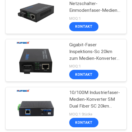
Netzschalter-
Einmodenfaser-Medien-
Konverter
MOQ:1
KONTAKT
Gigabit-Faser
Inspektions-Sc 20km
zum Medien-Konverter
UTPs 30W POE für
MOQ:1
Überwachungskamera
KONTAKT
10/100M Industriefaser-
Medien-Konverter SM
Dual Fiber SC 20km
1310nm mit Din-Rail
MOQ:1 Stücke
Mount für harte
KONTAKT
Außenanwendungen