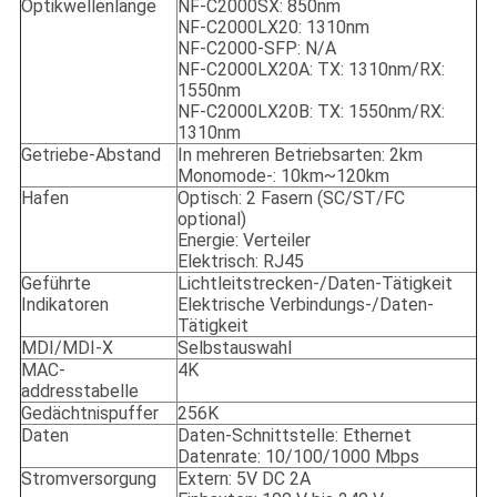
Optikwellenlänge
NF-C2000SX: 850nm
NF-C2000LX20: 1310nm
NF-C2000-SFP: N/A
NF-C2000LX20A: TX: 1310nm/RX:
1550nm
NF-C2000LX20B: TX: 1550nm/RX:
1310nm
Getriebe-Abstand
In mehreren Betriebsarten: 2km
Monomode-: 10km~120km
Hafen
Optisch: 2 Fasern (SC/ST/FC
optional)
Energie: Verteiler
Elektrisch: RJ45
Geführte
Lichtleitstrecken-/Daten-Tätigkeit
Indikatoren
Elektrische Verbindungs-/Daten-
Tätigkeit
MDI/MDI-X
Selbstauswahl
MAC-
4K
addresstabelle
Gedächtnispuffer
256K
Daten
Daten-Schnittstelle: Ethernet
Datenrate: 10/100/1000 Mbps
Stromversorgung
Extern: 5V DC 2A