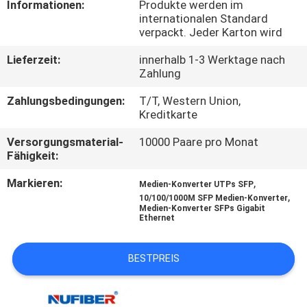
Informationen:
Produkte werden im
internationalen Standard
TRETEN
verpackt. Jeder Karton wird
SIE
Lieferzeit:
innerhalb 1-3 Werktage nach
MIT
Zahlung
UNS
Zahlungsbedingungen:
T/T, Western Union,
Kreditkarte
IN
Versorgungsmaterial-
10000 Paare pro Monat
VERBINDUNG
Fähigkeit:
Markieren:
,
Medien-Konverter UTPs SFP
NACHRICHTEN
,
10/100/1000M SFP Medien-Konverter
Medien-Konverter SFPs Gigabit
Ethernet
FORDERN
SIE
BESTPREIS
EIN
ZITAT