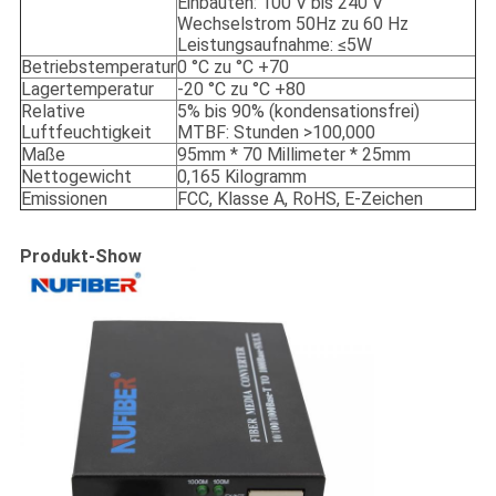
Einbauten: 100 V bis 240 V
Wechselstrom 50Hz zu 60 Hz
Leistungsaufnahme: ≤5W
Betriebstemperatur
0 °C zu °C +70
Lagertemperatur
-20 °C zu °C +80
Relative
5% bis 90% (kondensationsfrei)
Luftfeuchtigkeit
MTBF: Stunden >100,000
Maße
95mm * 70 Millimeter * 25mm
Nettogewicht
0,165 Kilogramm
Emissionen
FCC, Klasse A, RoHS, E-Zeichen
Produkt-Show