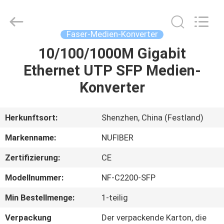
Digital
Technology
Co.,Ltd.
All
Rights
Faser-Medien-Konverter
Reserved.
Developed
10/100/1000M Gigabit
HAUS
by
ECER
Ethernet UTP SFP Medien-
PRODUKTE
Konverter
ÜBER
Herkunftsort:
Shenzhen, China (Festland)
UNS
Markenname:
NUFIBER
Zertifizierung:
CE
FABRIK-
Modellnummer:
NF-C2200-SFP
AUSFLUG
Min Bestellmenge:
1-teilig
QUALITÄTSKONTROLLE
Verpackung
Der verpackende Karton, die