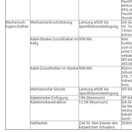
Feucht
erhitz
85% re
Feucht
Stunde
Mechanisch
MechanicaI-Erschütterung
Leistung erfüllt die
EIA-36
Eigenschaften
Spezifikationsbedingung
VII, T
15minu
Achse
Kabel-Stecker-Zurückhalten im
90N Min.
Kein
Käfig
Funkt
zum d
unter 
verkab
SFF-84
455-6
Kabel-Zurückhalten im Stecker
90N Min.
Klamm
Schock
27B, T
6direc
6ms
Mechanischer Schock
Leistung erfüllt die
SFF-84
Spezifikationsbedingung
Kabelstecker Einfügung
18N (Maximum)
SFF-84
Kabelsteckerextraktion
12.5N (Maximum)
EIA-36
Sie St
versto
Behält
durch:
Haltbarkeit
Zeit 50. Kein Beweis des
250ti
körperlichen Schadens