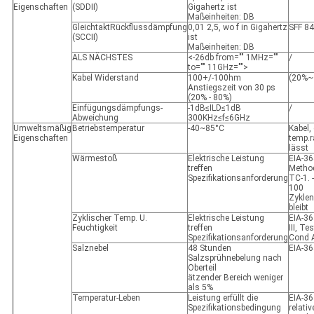
Eigenschaften
(SDDII)
Gigahertz ist
Maßeinheiten: DB
GleichtaktRückflussdämpfung
0,01
2,5,
wo f in Gigahertz
SFF 8
(SCCII)
ist
Maßeinheiten: DB
ALS NÄCHSTES
<-26db from="" 1MHz=""
/
to="" 11GHz="">
Kabel Widerstand
100+/-100hm
(20%~
Anstiegszeit von 30 ps
(20% - 80%)
Einfügungsdämpfungs-
-1dB≤ILD≤1dB
/
Abweichung
300KHz≤f≤6GHz
Umweltsmäßig
Betriebstemperatur
-40~85°C
Kabel,
Eigenschaften
temp.r
lässt
Wärmestoß
Elektrische Leistung
EIA-36
treffen
Metho
Spezifikationsanforderung
TC-1. 
100
Zyklen
bleibt
Zyklischer Temp. U.
Elektrische Leistung
EIA-3
Feuchtigkeit
treffen
III, Tes
Spezifikationsanforderung
Cond 
Salznebel
48 Stunden
EIA-36
Salzsprühnebelung nach
Oberteil
ätzender Bereich weniger
als 5%
Temperatur-Leben
Leistung erfüllt die
EIA-36
Spezifikationsbedingung
relativ