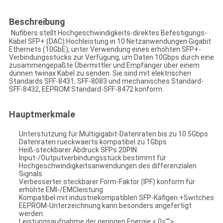
Beschreibung
Nufibers stellt Hochgeschwindigkeits-direktes Befestigungs-
Kabel SFP+ (DAC) Hochleistung in 10 Netzanwendungen Gigabit
Ethernets (10GbE), unter Verwendung eines erhöhten SFP+-
Verbindungsstücks zur Verfügung, um Daten 10Gbps durch eine
zusammengepaßte Übermittler und Empfänger über einem
dünnen twinax Kabel zu senden. Sie sind mit elektrischen
Standards SFF-8431, SFF-8083 und mechanisches Standard-
SFF-8432, EEPROM Standard-SFF-8472 konform.
Hauptmerkmale
Unterstützung für Multigigabit-Datenraten bis zu 10.5Gbps
Datenraten rueckwaerts kompatibel zu 1Gbps
Heiß-steckbarer Abdruck SFPs 20PIN
Input-/Outputverbindungsstück bestimmt für
Hochgeschwindigkeitsanwendungen des differenzialen
Signals
Verbesserter steckbarer Form-Faktor (IPF) konform für
erhöhte EMI-/EMCleistung
Kompatibel mit industriekompatiblen SFP-Käfigen +Switches
EEPROM-Unterzeichnung kann besonders angefertigt
werden.
Leistungsaufnahme der geringen Energie < 0="">