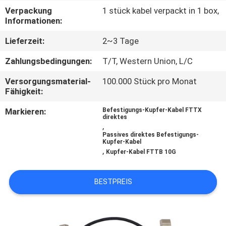
Verpackung
1 stück kabel verpackt in 1 box,
TRETEN
Informationen:
SIE
Lieferzeit:
2~3 Tage
MIT
Zahlungsbedingungen:
T/T, Western Union, L/C
UNS
Versorgungsmaterial-
100.000 Stück pro Monat
IN
Fähigkeit:
VERBINDUNG
Markieren:
Befestigungs-Kupfer-Kabel FTTX
direktes
,
Passives direktes Befestigungs-
NACHRICHTEN
Kupfer-Kabel
,
Kupfer-Kabel FTTB 10G
FORDERN
BESTPREIS
SIE
EIN
ZITAT