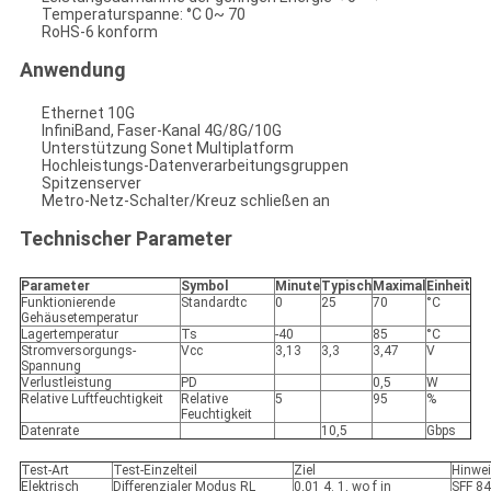
Temperaturspanne: °C 0~ 70
RoHS-6 konform
Anwendung
Ethernet 10G
InfiniBand, Faser-Kanal 4G/8G/10G
Unterstützung Sonet Multiplatform
Hochleistungs-Datenverarbeitungsgruppen
Spitzenserver
Metro-Netz-Schalter/Kreuz schließen an
Technischer Parameter
Parameter
Symbol
Minute
Typisch
Maximal
Einheit
Funktionierende
Standardtc
0
25
70
°C
Gehäusetemperatur
Lagertemperatur
Ts
-40
85
°C
Stromversorgungs-
Vcc
3,13
3,3
3,47
V
Spannung
Verlustleistung
PD
0,5
W
Relative Luftfeuchtigkeit
Relative
5
95
%
Feuchtigkeit
Datenrate
10,5
Gbps
Test-Art
Test-Einzelteil
Ziel
Hinwe
Elektrisch
Differenzialer Modus RL
0,01
4. 1,
wo f in
SFF 8