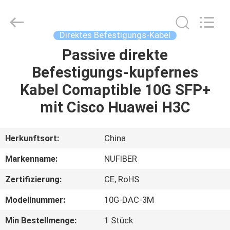
Fivision
Digital
Technology
Co.,Ltd.
All
Direktes Befestigungs-Kabel
Rights
Reserved.
Developed
Passive direkte
HAUS
by
ECER
Befestigungs-kupfernes
PRODUKTE
Kabel Comaptible 10G SFP+
mit Cisco Huawei H3C
ÜBER
UNS
Herkunftsort:
China
Markenname:
NUFIBER
FABRIK-
Zertifizierung:
CE, RoHS
AUSFLUG
Modellnummer:
10G-DAC-3M
QUALITÄTSKONTROLLE
Min Bestellmenge:
1 Stück