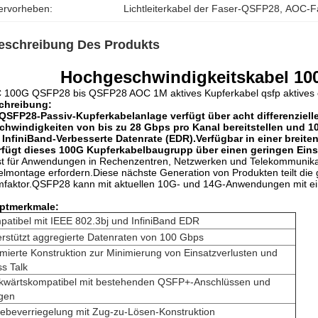
ervorheben:
Lichtleiterkabel der Faser-QSFP28
, 
AOC-Fa
eschreibung Des Produkts
Hochgeschwindigkeitskabel 1
 100G QSFP28 bis QSFP28 AOC 1M aktives Kupferkabel qsfp aktives 
chreibung:
 QSFP28-Passiv-Kupferkabelanlage verfügt über acht differenziell
chwindigkeiten von bis zu 28 Gbps pro Kanal bereitstellen und 1
 InfiniBand-Verbesserte Datenrate (EDR).Verfügbar in einer brei
erfügt dieses 100G Kupferkabelbaugrupp über einen geringen Eins
st für Anwendungen in Rechenzentren, Netzwerken und Telekommunikati
lmontage erfordern.Diese nächste Generation von Produkten teilt di
faktor.QSFP28 kann mit aktuellen 10G- und 14G-Anwendungen mit ein
ptmerkmale:
atibel mit IEEE 802.3bj und InfiniBand EDR
rstützt aggregierte Datenraten von 100 Gbps
mierte Konstruktion zur Minimierung von Einsatzverlusten und
s Talk
kwärtskompatibel mit bestehenden QSFP+-Anschlüssen und
igen
ebeverriegelung mit Zug-zu-Lösen-Konstruktion