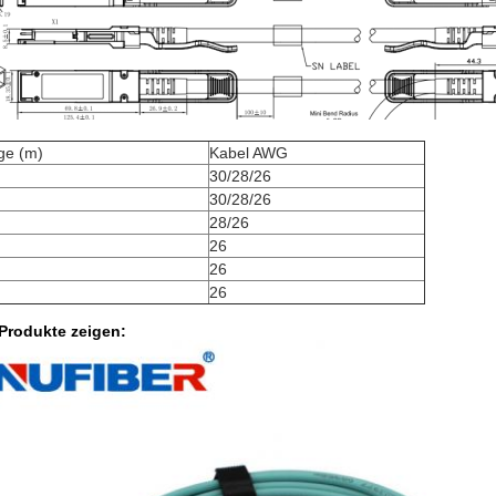
ge (m)
Kabel AWG
30/28/26
30/28/26
28/26
26
26
26
 Produkte zeigen: