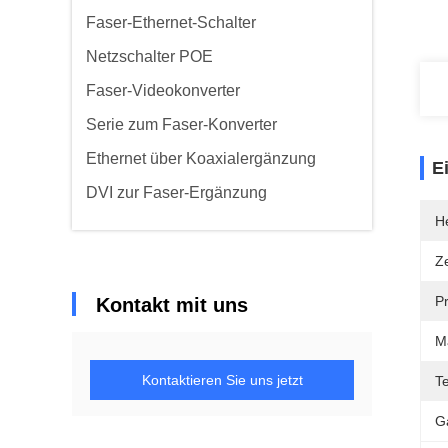
Faser-Ethernet-Schalter
Netzschalter POE
Faser-Videokonverter
Serie zum Faser-Konverter
Ethernet über Koaxialergänzung
E
DVI zur Faser-Ergänzung
He
Ze
P
Kontakt mit uns
M
Kontaktieren Sie uns jetzt
T
G