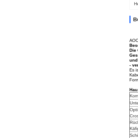
H
B
AOC
Bes
Die
Ges
und
- v
Es i
Kabe
Form
Hau
Komp
Unte
Opti
Cros
Rüc
Käf
Schi