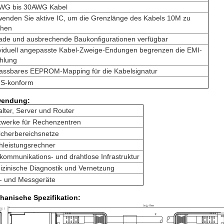
WG bis 30AWG Kabel
wenden Sie aktive IC, um die Grenzlänge des Kabels 10M zu
hen
ade und ausbrechende Baukonfigurationen verfügbar
ividuell angepasste Kabel-Zweige-Endungen begrenzen die EMI-
ahlung
assbares EEPROM-Mapping für die Kabelsignatur
S-konform
endung:
lter, Server und Router
zwerke für Rechenzentren
icherbereichsnetze
hleistungsrechner
kommunikations- und drahtlose Infrastruktur
zinische Diagnostik und Vernetzung
f- und Messgeräte
hanische Spezifikation: