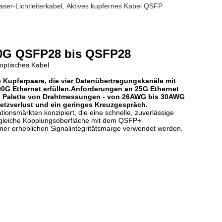
ser-Lichtleiterkabel
, 
Aktives kupfernes Kabel QSFP
00G QSFP28 bis QSFP28
optisches Kabel
e Kupferpaare, die vier Datenübertragungskanäle mit
00G Ethernet erfüllen.Anforderungen an 25G Ethernet
ten Palette von Drahtmessungen - von 26AWG bis 30AWG
etzverlust und ein geringes Kreuzgespräch.
onsmärkten konzipiert, die eine schnelle, zuverlässige
e gleiche Kopplungsoberfläche mit dem QSFP+-
er erheblichen Signalintegritätsmarge verwendet werden.