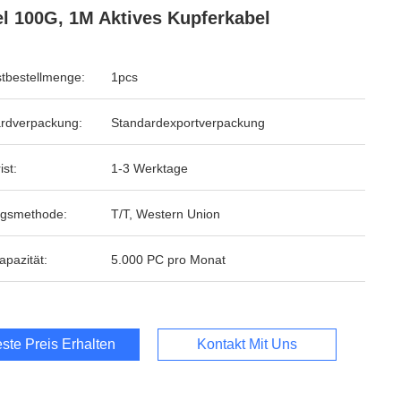
l 100G, 1M Aktives Kupferkabel
tbestellmenge:
1pcs
rdverpackung:
Standardexportverpackung
ist:
1-3 Werktage
ngsmethode:
T/T, Western Union
apazität:
5.000 PC pro Monat
ste Preis Erhalten
Kontakt Mit Uns