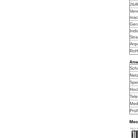
26A
Ver
mac
Ger
Ind
Str
Anp
RoH
Anw
Scha
Net
Spe
Hoc
Tele
Medi
Prü
Mec