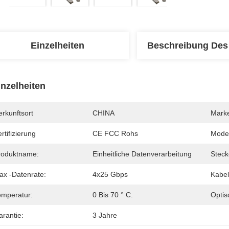
Einzelheiten
Beschreibung Des
inzelheiten
rkunftsort
CHINA
Mark
rtifizierung
CE FCC Rohs
Mode
roduktname:
Einheitliche Datenverarbeitung
Steck
ax -Datenrate:
4x25 Gbps
Kabel
emperatur:
0 Bis 70 ° C.
Optis
arantie:
3 Jahre