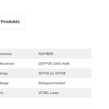
 Produkts
enname
NUFIBER
llnummer
QSFP28-100G-AxM
ertyp:
SFP28 Zu SFP28
länge:
Maßgeschneidert
ch:
VCSEL Laser