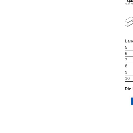
Län
5
6
7
8
9
10
Die