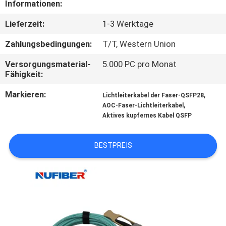
Informationen:
TRETEN
Lieferzeit:
1-3 Werktage
SIE
Zahlungsbedingungen:
T/T, Western Union
MIT
Versorgungsmaterial-
5.000 PC pro Monat
UNS
Fähigkeit:
IN
Markieren:
,
Lichtleiterkabel der Faser-QSFP28
,
VERBINDUNG
AOC-Faser-Lichtleiterkabel
Aktives kupfernes Kabel QSFP
NACHRICHTEN
BESTPREIS
FORDERN
SIE
EIN
ZITAT