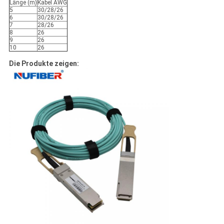
Länge (m)
Kabel AWG
5
30/28/26
6
30/28/26
7
28/26
8
26
9
26
10
26
Die Produkte zeigen: