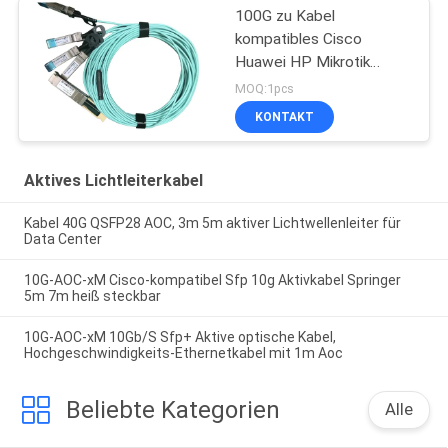
100G zu Kabel
kompatibles Cisco
Huawei HP Mikrotik
4x25G SFP28 Aoc
MOQ:1pcs
KONTAKT
Aktives Lichtleiterkabel
Kabel 40G QSFP28 AOC, 3m 5m aktiver Lichtwellenleiter für
Data Center
10G-AOC-xM Cisco-kompatibel Sfp 10g Aktivkabel Springer
5m 7m heiß steckbar
10G-AOC-xM 10Gb/S Sfp+ Aktive optische Kabel,
Hochgeschwindigkeits-Ethernetkabel mit 1m Aoc
Beliebte Kategorien
Alle