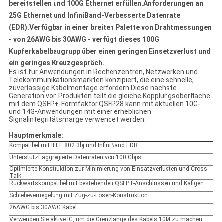
bereitstellen und 100G Ethernet erfüllen.Anforderungen an
25G Ethernet und InfiniBand-Verbesserte Datenrate
(EDR).Verfügbar in einer breiten Palette von Drahtmessungen
- von 26AWG bis 30AWG - verfügt dieses 100G
Kupferkabelbaugrupp über einen geringen Einsetzverlust und
ein geringes Kreuzgespräch.
Es ist für Anwendungen in Rechenzentren, Netzwerken und
Telekommunikationsmärkten konzipiert, die eine schnelle,
zuverlässige Kabelmontage erfordern.Diese nächste
Generation von Produkten teilt die gleiche Kopplungsoberfläche
mit dem QSFP+-Formfaktor.QSFP28 kann mit aktuellen 10G-
und 14G-Anwendungen mit einer erheblichen
Signalintegritätsmarge verwendet werden.
Hauptmerkmale:
Kompatibel mit IEEE 802.3bj und InfiniBand EDR
Unterstützt aggregierte Datenraten von 100 Gbps
Optimierte Konstruktion zur Minimierung von Einsatzverlusten und Cross
Talk
Rückwärtskompatibel mit bestehenden QSFP+-Anschlüssen und Käfigen
Schiebeverriegelung mit Zug-zu-Lösen-Konstruktion
26AWG bis 30AWG Kabel
Verwenden Sie aktive IC, um die Grenzlänge des Kabels 10M zu machen