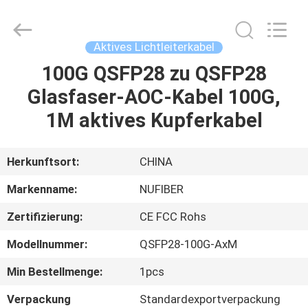
Digital
Technology
Co.,Ltd.
All
Rights
Aktives Lichtleiterkabel
Reserved.
Developed
by
100G QSFP28 zu QSFP28
HAUS
ECER
Glasfaser-AOC-Kabel 100G,
PRODUKTE
1M aktives Kupferkabel
ÜBER
Herkunftsort:
CHINA
UNS
Markenname:
NUFIBER
Zertifizierung:
CE FCC Rohs
FABRIK-
Modellnummer:
QSFP28-100G-AxM
AUSFLUG
Min Bestellmenge:
1pcs
QUALITÄTSKONTROLLE
Verpackung
Standardexportverpackung