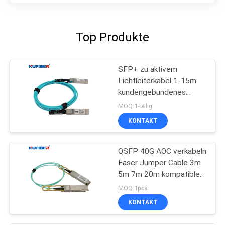
Top Produkte
SFP+ zu aktivem
Lichtleiterkabel 1-15m
kundengebundenes
Hochgeschwindigkeits-
MOQ:1-teilig
10Gb/S SFP+
KONTAKT
QSFP 40G AOC verkabeln
Faser Jumper Cable 3m
5m 7m 20m kompatibles
Cisco
MOQ:1pcs
KONTAKT