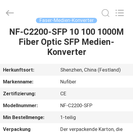
Digital
Technology
Co.,Ltd.
All
Rights
Faser-Medien-Konverter
Reserved.
Developed
by
NF-C2200-SFP 10 100 1000M
HAUS
ECER
Fiber Optic SFP Medien-
PRODUKTE
Konverter
ÜBER
Herkunftsort:
Shenzhen, China (Festland)
UNS
Markenname:
Nufiber
Zertifizierung:
CE
FABRIK-
Modellnummer:
NF-C2200-SFP
AUSFLUG
Min Bestellmenge:
1-teilig
QUALITÄTSKONTROLLE
Verpackung
Der verpackende Karton, die