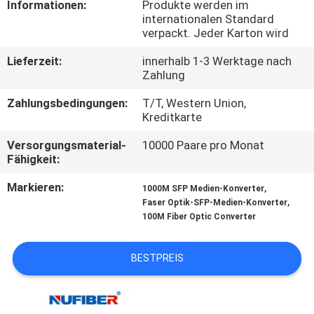
Informationen:
Produkte werden im
internationalen Standard
TRETEN
verpackt. Jeder Karton wird
SIE
Lieferzeit:
innerhalb 1-3 Werktage nach
MIT
Zahlung
UNS
Zahlungsbedingungen:
T/T, Western Union,
Kreditkarte
IN
Versorgungsmaterial-
10000 Paare pro Monat
VERBINDUNG
Fähigkeit:
Markieren:
,
1000M SFP Medien-Konverter
NACHRICHTEN
,
Faser Optik-SFP-Medien-Konverter
100M Fiber Optic Converter
FORDERN
BESTPREIS
SIE
EIN
ZITAT