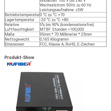
Einbauten: 100 V bis 240 V
Wechselstrom 50Hz zu 60 Hz
Leistungsaufnahme: ≤5W
Betriebstemperatur
0 °C zu °C +70
Lagertemperatur
-20 °C zu °C +80
Relative
5% bis 90% (kondensationsfrei)
Luftfeuchtigkeit
MTBF: Stunden >100,000
Maße
95mm * 70 Millimeter * 25mm
Nettogewicht
0,165 Kilogramm
Emissionen
FCC, Klasse A, RoHS, E-Zeichen
Produkt-Show