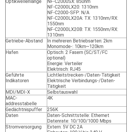
Optikwellenlänge
NF-C2000SX: 850nm
NF-C2000LX20: 1310nm
NF-C2000-SFP: N/A
NF-C2000LX20A: TX: 1310nm/RX:
1550nm
NF-C2000LX20B: TX: 1550nm/RX:
1310nm
Getriebe-Abstand
In mehreren Betriebsarten: 2km
Monomode-: 10km~120km
Hafen
Optisch: 2 Fasern (SC/ST/FC
optional)
Energie: Verteiler
Elektrisch: RJ45
Geführte
Lichtleitstrecken-/Daten-Tätigkeit
Indikatoren
Elektrische Verbindungs-/Daten-
Tätigkeit
MDI/MDI-X
Selbstauswahl
MAC-
4K
addresstabelle
Gedächtnispuffer
256K
Daten
Daten-Schnittstelle: Ethernet
Datenrate: 10/100/1000 Mbps
Stromversorgung
Extern: 5V DC 2A