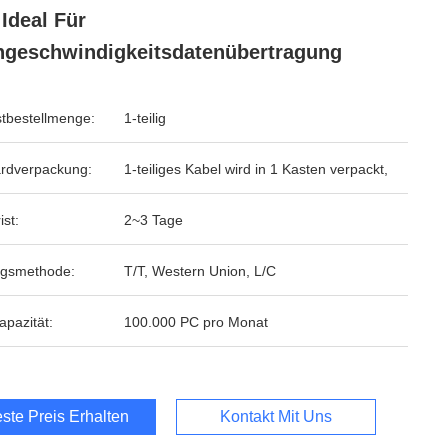
Ideal Für
geschwindigkeitsdatenübertragung
tbestellmenge:
1-teilig
rdverpackung:
1-teiliges Kabel wird in 1 Kasten verpackt,
ist:
2~3 Tage
ngsmethode:
T/T, Western Union, L/C
apazität:
100.000 PC pro Monat
ste Preis Erhalten
Kontakt Mit Uns