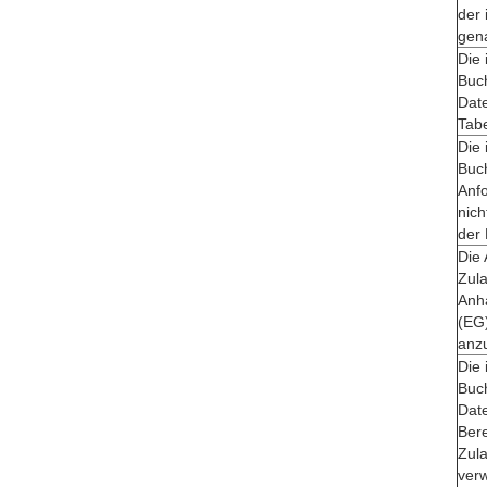
der 
gen
Die 
Buc
Dat
Tabe
Die 
Buc
Anf
nich
der 
Die
Zula
Anh
(EG
anz
Die 
Buc
Date
Ber
Zul
ver