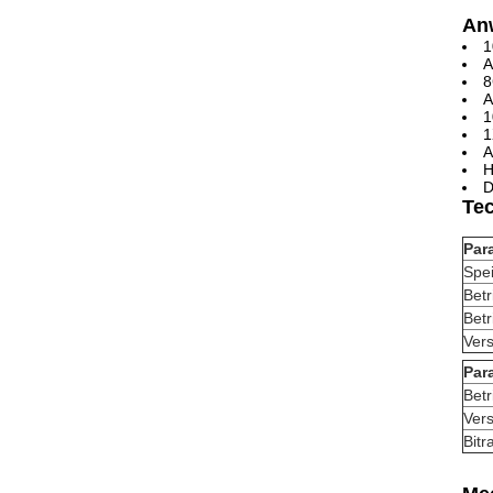
An
1
A
8
A
1
1
A
H
D
Te
Par
Spe
Betr
Betr
Ver
Par
Betr
Ver
Bitr