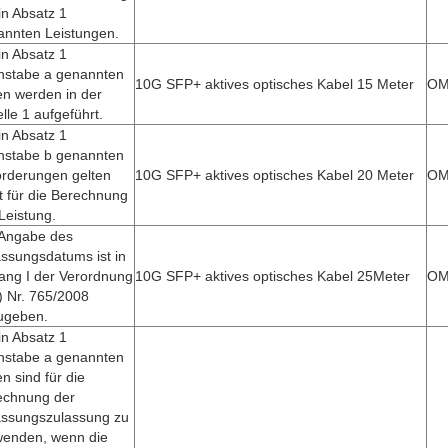
in Absatz 1
annten Leistungen.
in Absatz 1
hstabe a genannten
10G SFP+ aktives optisches Kabel 15 Meter
OM
en werden in der
lle 1 aufgeführt.
in Absatz 1
hstabe b genannten
orderungen gelten
10G SFP+ aktives optisches Kabel 20 Meter
OM
t für die Berechnung
Leistung.
 Angabe des
ssungsdatums ist in
ang I der Verordnung
10G SFP+ aktives optisches Kabel 25Meter
OM
) Nr. 765/2008
ugeben.
in Absatz 1
hstabe a genannten
n sind für die
echnung der
assungszulassung zu
wenden, wenn die