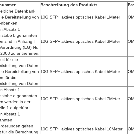
lnummer
Beschreibung des Produkts
Fas
eitliche Datenbank
die Bereitstellung von
10G SFP+ aktives optisches Kabel 1Meter
OM
enbanken
in Absatz 1
hstabe b genannten
n sind in Anhang I
10G SFP+ aktives optisches Kabel 3Meter
OM
Verordnung (EG) Nr.
/2008 zu entnehmen.
eit für die
itstellung von Daten
die Bereitstellung von
10G SFP+ aktives optisches Kabel 5Meter
OM
n für die
itstellung von Daten
in Absatz 1
hstabe a genannten
10G SFP+ aktives optisches Kabel 7Meter
OM
en werden in der
lle 1 aufgeführt.
in Absatz 1
annten
orderungen gelten
10G SFP+ aktives optisches Kabel 10Meter
OM
t für die Berechnung