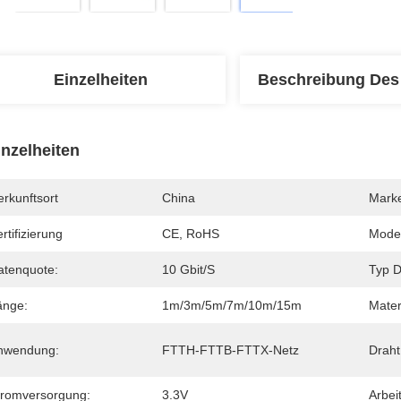
Einzelheiten
Beschreibung Des
inzelheiten
rkunftsort
China
Mark
rtifizierung
CE, RoHS
Mode
atenquote:
10 Gbit/s
Typ D
änge:
1m/3m/5m/7m/10m/15m
Mater
nwendung:
FTTH-FTTB-FTTX-Netz
Draht
tromversorgung:
3.3V
Arbei