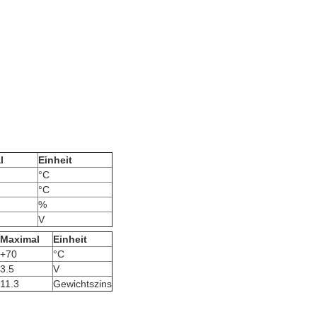
l
Einheit
°C
°C
%
V
Maximal
Einheit
+70
°C
3.5
V
11.3
Gewichtszins