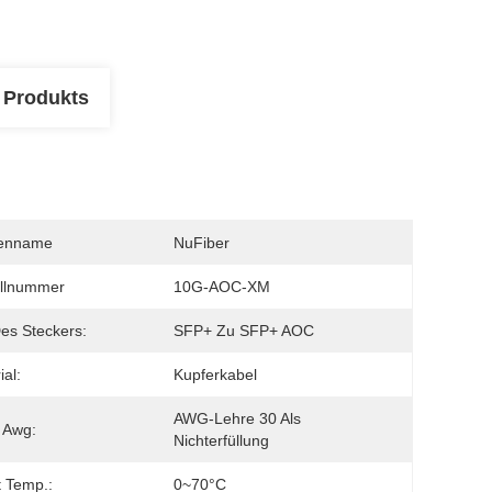
 Produkts
enname
NuFiber
llnummer
10G-AOC-XM
es Steckers:
SFP+ Zu SFP+ AOC
ial:
Kupferkabel
AWG-Lehre 30 Als 
 Awg:
Nichterfüllung
t Temp.:
0~70°C