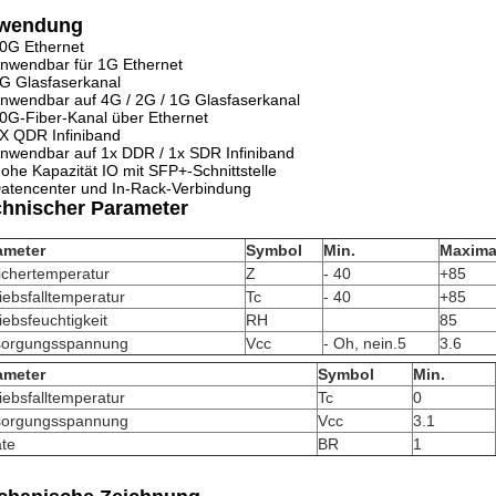
wendung
0G Ethernet
nwendbar für 1G Ethernet
G Glasfaserkanal
nwendbar auf 4G / 2G / 1G Glasfaserkanal
0G-Fiber-Kanal über Ethernet
X QDR Infiniband
nwendbar auf 1x DDR / 1x SDR Infiniband
ohe Kapazität IO mit SFP+-Schnittstelle
atencenter und In-Rack-Verbindung
chnischer Parameter
ameter
Symbol
Min.
Maxima
ichertemperatur
Z
- 40
+85
iebsfalltemperatur
Tc
- 40
+85
iebsfeuchtigkeit
RH
85
sorgungsspannung
Vcc
- Oh, nein.5
3.6
ameter
Symbol
Min.
iebsfalltemperatur
Tc
0
sorgungsspannung
Vcc
3.1
ate
BR
1