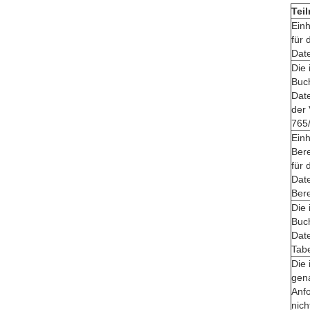
Tei
Einh
für 
Dat
Die 
Buc
Date
der 
765
Einh
Bere
für 
Date
Bere
Die 
Buc
Dat
Tabe
Die 
gen
Anf
nich