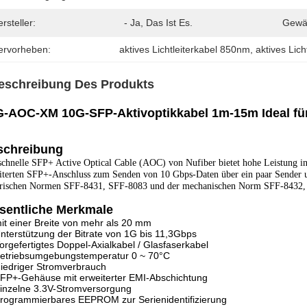
rsteller:
- Ja, Das Ist Es.
Gewäh
ervorheben:
aktives Lichtleiterkabel 850nm
, 
aktives Lic
eschreibung Des Produkts
G-AOC-XM 10G-SFP-Aktivoptikkabel 1m-15m Ideal fü
schreibung
schnelle SFP+ Active Optical Cable (AOC) von Nufiber bietet hohe Leistung
iterten SFP+-Anschluss zum Senden von 10 Gbps-Daten über ein paar Sender u
trischen Normen SFF-8431, SFF-8083 und der mechanischen Norm SFF-843
sentliche Merkmale
it einer Breite von mehr als 20 mm
nterstützung der Bitrate von 1G bis 11,3Gbps
orgefertigtes Doppel-Axialkabel / Glasfaserkabel
etriebsumgebungstemperatur 0 ~ 70°C
iedriger Stromverbrauch
FP+-Gehäuse mit erweiterter EMI-Abschichtung
inzelne 3.3V-Stromversorgung
rogrammierbares EEPROM zur Serienidentifizierung