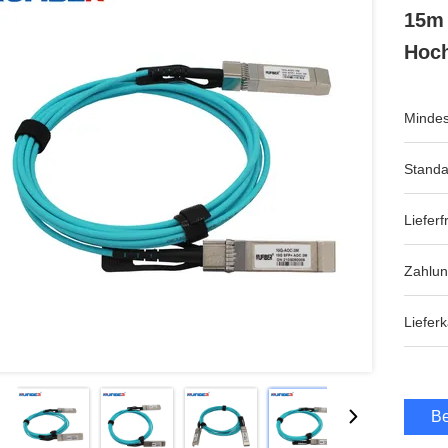
15m 
Hoch
Mindes
Standa
Lieferfr
Zahlu
Lieferk
Be