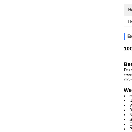
He
H
B
10
Be
Das 
erwe
elek
We
m
U
V
B
N
S
E
P