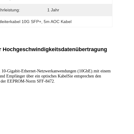
rleistung:
1 Jahr
htleiterkabel 10G SFP+
, 
5m AOC Kabel
r Hochgeschwindigkeitsdatenübertragung
 in 10-Gigabit-Ethernet-Netzwerkanwendungen (10GbE).mit einem
nd Empfänger über ein optisches KabelSie entsprechen den
2, der EEPROM-Norm SFF-8472.