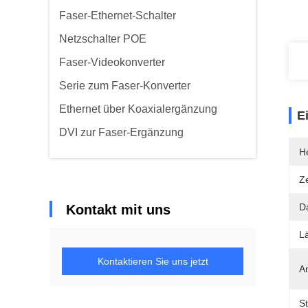
Faser-Ethernet-Schalter
Netzschalter POE
Faser-Videokonverter
Serie zum Faser-Konverter
Ethernet über Koaxialergänzung
E
DVI zur Faser-Ergänzung
He
Ze
D
Kontakt mit uns
L
Kontaktieren Sie uns jetzt
A
S