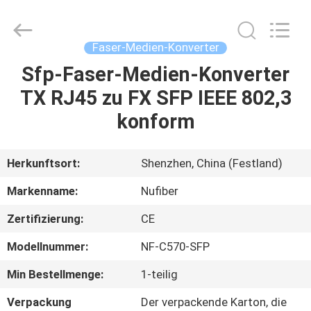
Digital
Technology
Co.,Ltd.
All
Rights
Faser-Medien-Konverter
Reserved.
Developed
Sfp-Faser-Medien-Konverter
HAUS
by
ECER
TX RJ45 zu FX SFP IEEE 802,3
PRODUKTE
konform
ÜBER
Herkunftsort:
Shenzhen, China (Festland)
UNS
Markenname:
Nufiber
Zertifizierung:
CE
FABRIK-
Modellnummer:
NF-C570-SFP
AUSFLUG
Min Bestellmenge:
1-teilig
QUALITÄTSKONTROLLE
Verpackung
Der verpackende Karton, die