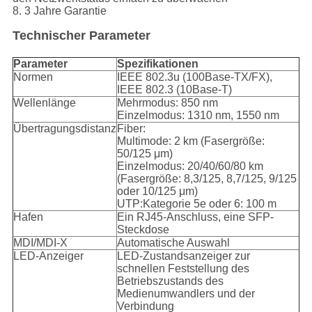
8. 3 Jahre Garantie
Technischer Parameter
Parameter
Spezifikationen
Normen
IEEE 802.3u (100Base-TX/FX),
IEEE 802.3 (10Base-T)
Wellenlänge
Mehrmodus: 850 nm
Einzelmodus: 1310 nm, 1550 nm
Übertragungsdistanz
Fiber:
Multimode: 2 km (Fasergröße:
50/125 μm)
Einzelmodus: 20/40/60/80 km
(Fasergröße: 8,3/125, 8,7/125, 9/125
oder 10/125 μm)
UTP:Kategorie 5e oder 6: 100 m
Hafen
Ein RJ45-Anschluss, eine SFP-
Steckdose
MDI/MDI-X
Automatische Auswahl
LED-Anzeiger
LED-Zustandsanzeiger zur
schnellen Feststellung des
Betriebszustands des
Medienumwandlers und der
Verbindung