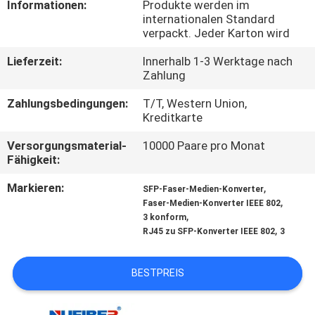
Informationen:
Produkte werden im
internationalen Standard
TRETEN
verpackt. Jeder Karton wird
SIE
Lieferzeit:
Innerhalb 1-3 Werktage nach
MIT
Zahlung
UNS
Zahlungsbedingungen:
T/T, Western Union,
Kreditkarte
IN
Versorgungsmaterial-
10000 Paare pro Monat
VERBINDUNG
Fähigkeit:
Markieren:
,
SFP-Faser-Medien-Konverter
NACHRICHTEN
,
Faser-Medien-Konverter IEEE 802
,
3 konform
,
RJ45 zu SFP-Konverter IEEE 802
3
FORDERN
SIE
BESTPREIS
EIN
ZITAT