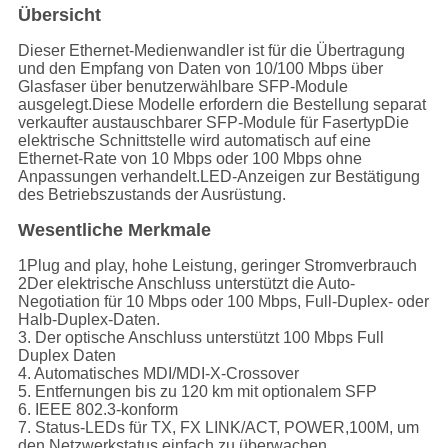
Übersicht
Dieser Ethernet-Medienwandler ist für die Übertragung
und den Empfang von Daten von 10/100 Mbps über
Glasfaser über benutzerwählbare SFP-Module
ausgelegt.Diese Modelle erfordern die Bestellung separat
verkaufter austauschbarer SFP-Module für FasertypDie
elektrische Schnittstelle wird automatisch auf eine
Ethernet-Rate von 10 Mbps oder 100 Mbps ohne
Anpassungen verhandelt.LED-Anzeigen zur Bestätigung
des Betriebszustands der Ausrüstung.
Wesentliche Merkmale
1Plug and play, hohe Leistung, geringer Stromverbrauch
2Der elektrische Anschluss unterstützt die Auto-
Negotiation für 10 Mbps oder 100 Mbps, Full-Duplex- oder
Halb-Duplex-Daten.
3. Der optische Anschluss unterstützt 100 Mbps Full
Duplex Daten
4. Automatisches MDI/MDI-X-Crossover
5. Entfernungen bis zu 120 km mit optionalem SFP
6. IEEE 802.3-konform
7. Status-LEDs für TX, FX LINK/ACT, POWER,100M, um
den Netzwerkstatus einfach zu überwachen