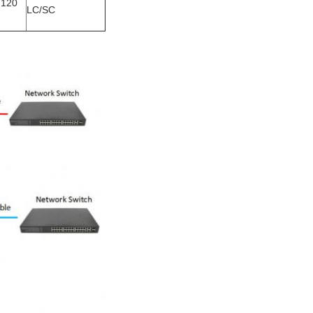
 120
LC/SC