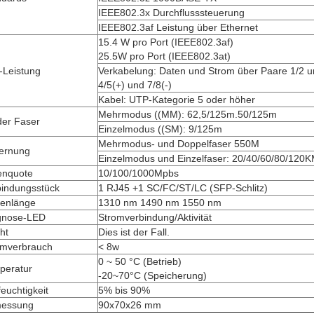
IEEE802.3x Durchflusssteuerung
IEEE802.3af Leistung über Ethernet
15.4 W pro Port (IEEE802.3af)
25.5W pro Port (IEEE802.3at)
-Leistung
Verkabelung: Daten und Strom über Paare 1/2 u
4/5(+) und 7/8(-)
Kabel: UTP-Kategorie 5 oder höher
Mehrmodus ((MM): 62,5/125m.50/125m
der Faser
Einzelmodus ((SM): 9/125m
Mehrmodus- und Doppelfaser 550M
fernung
Einzelmodus und Einzelfaser: 20/40/60/80/120
enquote
10/100/1000Mpbs
bindungsstück
1 RJ45 +1 SC/FC/ST/LC (SFP-Schlitz)
lenlänge
1310 nm 1490 nm 1550 nm
gnose-LED
Stromverbindung/Aktivität
ht
Dies ist der Fall.
omverbrauch
< 8w
0 ~ 50 °C (Betrieb)
peratur
-20~70°C (Speicherung)
feuchtigkeit
5% bis 90%
essung
90x70x26 mm