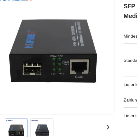
SFP
Medi
Mindes
Standa
Lieferfr
Zahlu
Lieferk