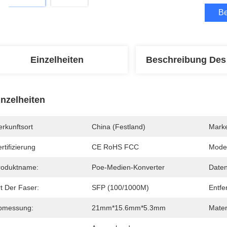
Be
Einzelheiten
Beschreibung Des
inzelheiten
rkunftsort
China (Festland)
Mark
rtifizierung
CE RoHS FCC
Mode
roduktname:
Poe-Medien-Konverter
Daten
t Der Faser:
SFP (100/1000M)
Entfe
bmessung:
21mm*15.6mm*5.3mm
Mater