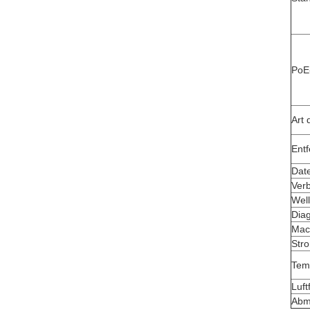
PoE
Art 
Ent
Dat
Ver
Wel
Dia
Mac
Str
Tem
Luft
Abm