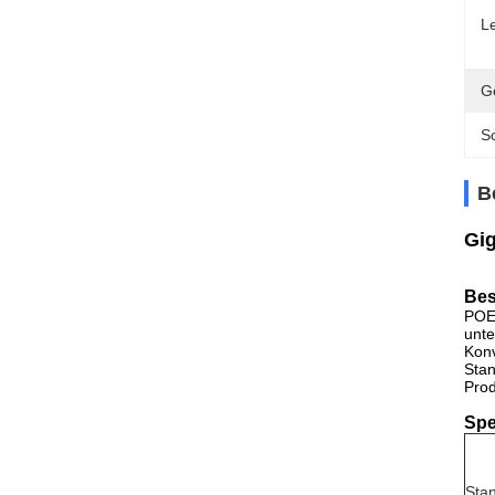
Le
G
Sc
B
Gi
Bes
POE
unte
Konv
Stan
Prod
Spe
Sta