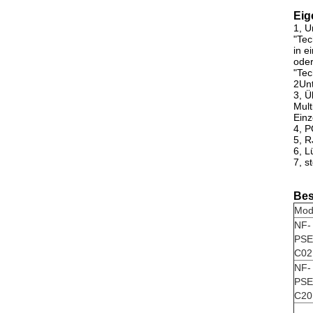
Eig
1, U
"Tec
in e
oder
"Tec
2Un
3, Ü
Mult
Einz
4, P
5, R
6, L
7, s
Bes
Mod
NF-
PSE
C02
NF-
PSE
C20