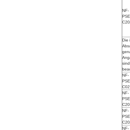
NF-
PSE
C20
Die 
Abs
gen
Ang
sind
bea
NF-
PSE
C02
NF-
PSE
C20
NF-
PSE
C20
NF-