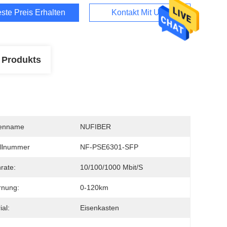
ste Preis Erhalten
Kontakt Mit Uns
 Produkts
enname
NUFIBER
llnummer
NF-PSE6301-SFP
rate:
10/100/1000 Mbit/s
rnung:
0-120km
ial:
Eisenkasten