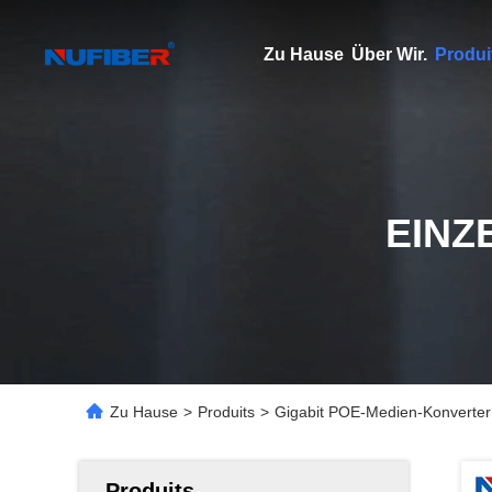
Zu Hause
Über Wir.
Produi
EINZ
Zu Hause
>
Produits
>
Gigabit POE-Medien-Konverte
Produits