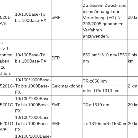
Zu diesem Zweck sind
die in Anhang I der
10/100Base-Tx
5201-
SMF
20 k
Verordnung (EG) Nr.
bis 100Base-FX
A/B
396/2005 genannten
Verfahren
anzuwenden.
in
atz 1
annten
10/100Base-Tx
850 nm/1310 nm/1550
0 bis
SFP
aben
bis 100Base-FX
nm
km
 zu
chten.
10/100/1000Base-
TRx:850 nm
5201G-
Tx bis 1000Base-
Geldmarktfonds
2 km
oder TRx:1310 nm
FX
10/100/1000Base-
5201G-
Tx bis 1000Base-
SMF
TRx:1310 nm
20 k
FX
10/100/1000Base-
5201G-
Tx bis 1000Base-
SMF
Tx:1310nm/Rx1550nm
20 k
A/B
FX
10/100/1000Base-