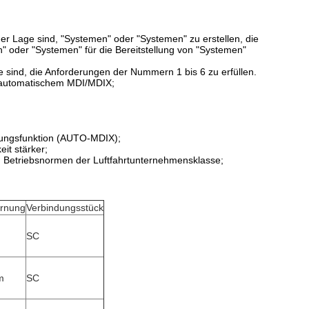
der Lage sind, "Systemen" oder "Systemen" zu erstellen, die
" oder "Systemen" für die Bereitstellung von "Systemen"
e sind, die Anforderungen der Nummern 1 bis 6 zu erfüllen.
 automatischem MDI/MDIX;
nungsfunktion (AUTO-MDIX);
eit stärker;
n Betriebsnormen der Luftfahrtunternehmensklasse;
ernung
Verbindungsstück
SC
m
SC