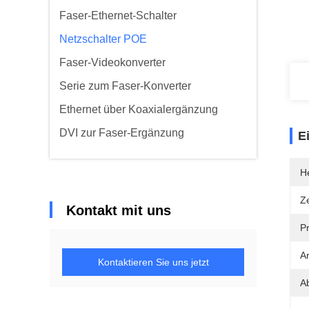
Faser-Ethernet-Schalter
Netzschalter POE
Faser-Videokonverter
Serie zum Faser-Konverter
Ethernet über Koaxialergänzung
DVI zur Faser-Ergänzung
E
He
Ze
Kontakt mit uns
P
Ar
Kontaktieren Sie uns jetzt
A