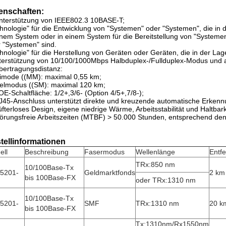
enschaften:
nterstützung von IEEE802.3 10BASE-T;
hnologie" für die Entwicklung von "Systemen" oder "Systemen", die in 
inem System oder in einem System für die Bereitstellung von "Systemen
 "Systemen" sind.
hnologie" für die Herstellung von Geräten oder Geräten, die in der Lag
terstützung von 10/100/1000Mbps Halbduplex-/Fullduplex-Modus und
bertragungsdistanz:
imode ((MM): maximal 0,55 km;
elmodus ((SM): maximal 120 km;
OE-Schaltfläche: 1/2+,3/6- (Option 4/5+,7/8-);
J45-Anschluss unterstützt direkte und kreuzende automatische Erken
üfterloses Design, eigene niedrige Wärme, Arbeitsstabilität und Haltbark
törungsfreie Arbeitszeiten (MTBF) > 50.000 Stunden, entsprechend de
tellinformationen
ell
Beschreibung
Fasermodus
Wellenlänge
Entf
TRx:850 nm
10/100Base-Tx
5201-
Geldmarktfonds
2 km
bis 100Base-FX
oder TRx:1310 nm
10/100Base-Tx
5201-
SMF
TRx:1310 nm
20 k
bis 100Base-FX
Tx:1310nm/Rx1550nm