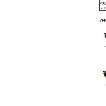
PSE
SFP
Ver