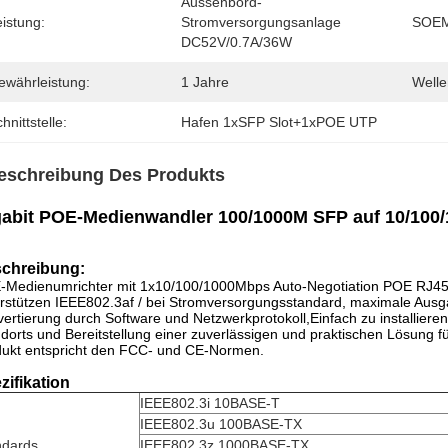
Aussenbord-
istung:
Stromversorgungsanlage 
SOEM
DC52V/0.7A/36W
ewährleistung:
1 Jahre
Welle
hnittstelle:
Hafen 1xSFP Slot+1xPOE UTP
eschreibung Des Produkts
gabit POE-Medienwandler 100/1000M SFP auf 10/10
chreibung:
-Medienumrichter mit 1x10/100/1000Mbps Auto-Negotiation POE RJ45
rstützen IEEE802.3af / bei Stromversorgungsstandard, maximale Ausgan
ertierung durch Software und Netzwerkprotokoll,Einfach zu installiere
dorts und Bereitstellung einer zuverlässigen und praktischen Lösung 
ukt entspricht den FCC- und CE-Normen.
zifikation
IEEE802.3i 10BASE-T
IEEE802.3u 100BASE-TX
ndards
IEEE802.3z 1000BASE-TX