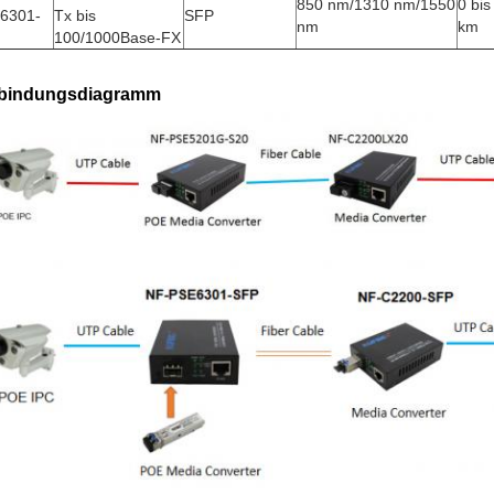
850 nm/1310 nm/1550
0 bis
6301-
Tx bis
SFP
nm
km
100/1000Base-FX
bindungsdiagramm