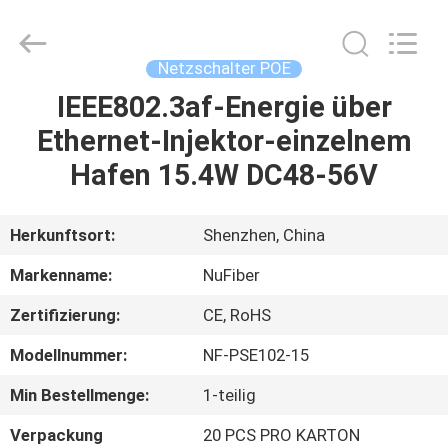
Technology
Co.,Ltd.
All
Rights
Reserved.
Netzschalter POE
Developed
by
IEEE802.3af-Energie über
HAUS
ECER
Ethernet-Injektor-einzelnem
PRODUKTE
Hafen 15.4W DC48-56V
ÜBER
Herkunftsort:
Shenzhen, China
UNS
Markenname:
NuFiber
Zertifizierung:
CE, RoHS
FABRIK-
Modellnummer:
NF-PSE102-15
AUSFLUG
Min Bestellmenge:
1-teilig
QUALITÄTSKONTROLLE
Verpackung
20 PCS PRO KARTON