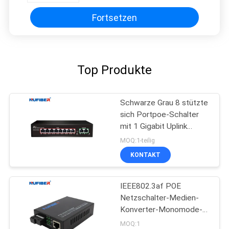
Fortsetzen
Top Produkte
Schwarze Grau 8 stützte
sich Portpoe-Schalter
mit 1 Gigabit Uplink
Soem-ODM
MOQ:1-teilig
KONTAKT
IEEE802.3af POE
Netzschalter-Medien-
Konverter-Monomode--
einzelnes Faser Sc 20km
MOQ:1