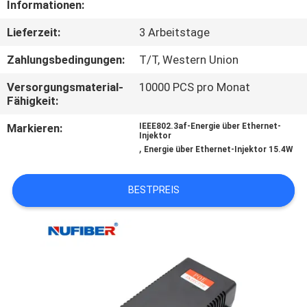
Informationen:
TRETEN
Lieferzeit:
3 Arbeitstage
SIE
Zahlungsbedingungen:
T/T, Western Union
MIT
Versorgungsmaterial-
10000 PCS pro Monat
UNS
Fähigkeit:
IN
Markieren:
IEEE802.3af-Energie über Ethernet-
Injektor
VERBINDUNG
,
Energie über Ethernet-Injektor 15.4W
NACHRICHTEN
BESTPREIS
FORDERN
SIE
EIN
ZITAT