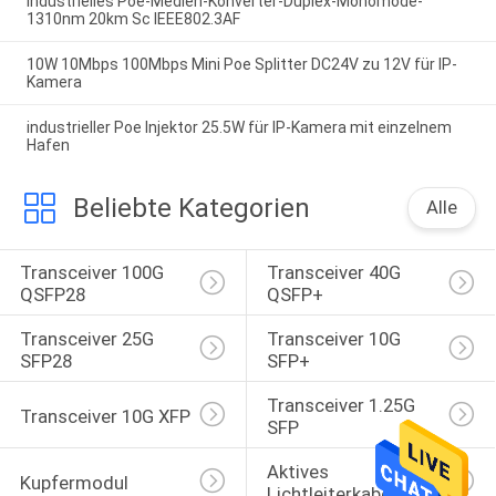
Industrielles Poe-Medien-Konverter-Duplex-Monomode-
1310nm 20km Sc IEEE802.3AF
10W 10Mbps 100Mbps Mini Poe Splitter DC24V zu 12V für IP-
Kamera
industrieller Poe Injektor 25.5W für IP-Kamera mit einzelnem
Hafen
Beliebte Kategorien
Alle
Transceiver 100G 
Transceiver 40G 
QSFP28
QSFP+
Transceiver 25G 
Transceiver 10G 
SFP28
SFP+
Transceiver 1.25G 
Transceiver 10G XFP
SFP
Aktives 
Kupfermodul
Lichtleiterkabel