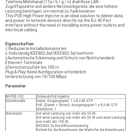
Telefone,Mehrkanal (11a / b / g / n) drahtlose LAN-
Zugriffspunkte und andere Netzwerkgeräte, die eine höhere
Leistung benötigen, um normal zu funktionieren.
This POE High Power Injector is an ideal solution to deliver data
and power to network devices directly via the RJ-45 Port
interface without the need of installing extra power outlets and
electrical cabling.
Eigenschaften
¢ Reduzierte Installationskosten
¢ Vollständig IEEE802.3af/IEEE802.3at konform
¢Automatische Erkennung und Schutz von Nichtstandard-
Ethernet-Terminals
¢Fernstromzufuhr bis 100 m
Plug & Play. Keine Konfiguration erforderlich
Unterstützung von 10/100 Mbps
Parameter
NF-PSE-102
Einkanal-PoE-Injektor
Schnittstelle
Daten: Eingangsport: 1 x RJ-45 STP
PoE: (Daten + Strom): Ausgangsport:1 x RJ-45 STP
Steckdose: 1
Standards
mit einer Leistung von mehr als 50 W;
mit einer Leistung von mehr als 50 W und einer Leistung
von mehr als 100 W,
IEEE802.3x Durchflusssteuerung
Einheit für die Berechnung der Werte für die Berechnung