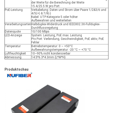
der Werte für die Berechnung der Werte
15.4/25.5 W pro Port
PoE-Leistung
Verkabelung: Daten und Strom über Paare 1/2&3/6 und
4/5(+) & 7/8(-)
Kabel: UTP-Kategorie 5 oder höher
Aufbewahren und weiterleiten
Verarbeitungsarten
Halbduplex-Widerdruck und IEEE802.3X-Fullduplex-
Durchflussregelung
Datenquote
10/100 Mbps
LED-Anzeige
System: Leistung, PoE max. Leistung
Pro Port: Verbindung, Geschwindigkeit, PoE aktiv, PoE
Fehler
Temperatur
Betriebstemperatur: 0 ~ +50°C
Aufbewahrungstemperatur: -20 °C ~ +70 °C
Luftfeuchtigkeit
10~90% nicht kondensierbar
Abmessung
14.5*6.3*4.3mm (L*W*H)
Produktschau