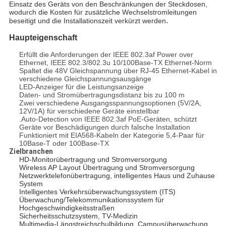
Einsatz des Geräts von den Beschränkungen der Steckdosen,
wodurch die Kosten für zusätzliche Wechselstromleitungen
.
beseitigt und die Installationszeit verkürzt werden
Haupteigenschaft
Erfüllt die Anforderungen der IEEE 802.3af Power over
Ethernet, IEEE 802.3/802.3u 10/100Base-TX Ethernet-Norm
Spaltet die 48V Gleichspannung über RJ-45 Ethernet-Kabel in
verschiedene Gleichspannungsausgänge
LED-Anzeiger für die Leistungsanzeige
Daten- und Stromübertragungsdistanz bis zu 100 m
Zwei verschiedene Ausgangsspannungsoptionen (5V/2A,
12V/1A) für verschiedene Geräte einstellbar
.Auto-Detection von IEEE 802.3af PoE-Geräten, schützt
Geräte vor Beschädigungen durch falsche Installation
Funktioniert mit EIA568-Kabeln der Kategorie 5,4-Paar für
10Base-T oder 100Base-TX
Zielbranchen
HD-Monitorübertragung und Stromversorgung
Wireless AP Layout Übertragung und Stromversorgung
Netzwerktelefonübertragung, intelligentes Haus und Zuhause
System
Intelligentes Verkehrsüberwachungssystem (ITS)
Überwachung/Telekommunikationssystem für
Hochgeschwindigkeitsstraßen
Sicherheitsschutzsystem, TV-Medizin
Multimedia-Längstreichschulbildung, Campusüberwachung