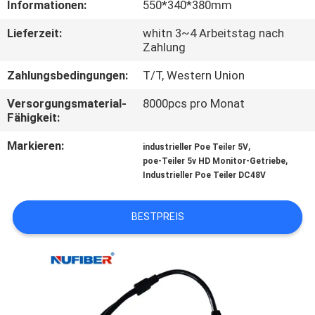
Informationen:
550*340*380mm
TRETEN
Lieferzeit:
whitn 3~4 Arbeitstag nach
Zahlung
SIE
MIT
Zahlungsbedingungen:
T/T, Western Union
UNS
Versorgungsmaterial-
8000pcs pro Monat
Fähigkeit:
IN
Markieren:
,
VERBINDUNG
industrieller Poe Teiler 5V
,
poe-Teiler 5v HD Monitor-Getriebe
Industrieller Poe Teiler DC48V
NACHRICHTEN
BESTPREIS
FORDERN
SIE
EIN
ZITAT