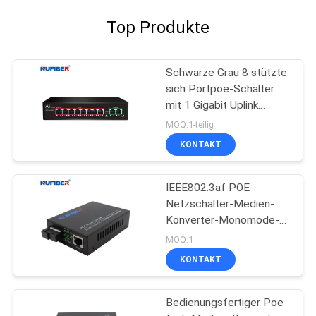
Top Produkte
Schwarze Grau 8 stützte
sich Portpoe-Schalter
mit 1 Gigabit Uplink
Soem-ODM
MOQ:1-teilig
KONTAKT
IEEE802.3af POE
Netzschalter-Medien-
Konverter-Monomode--
einzelnes Faser Sc 20km
MOQ:1
KONTAKT
Bedienungsfertiger Poe