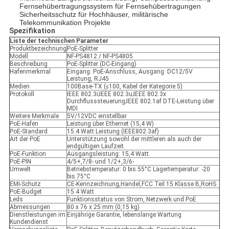
Fernsehübertragungssystem für Fernsehübertragungen
Sicherheitsschutz für Hochhäuser, militärische
Telekommunikation
Projekte
Spezifikation
Liste der technischen Parameter
Produktbezeichnung
PoE-Splitter
Modell
NF-PS4812 / NF-PS4805
Beschreibung
PoE-Splitter (DC-Eingang)
Hafenmerkmal
Eingang: PoE-Anschluss, Ausgang: DC12/5V
Leistung, RJ45
Medien
100Base-TX (≤100, Kabel der Kategorie 5)
Protokoll
IEEE 802.3i;IEEE 802.3u;IEEE 802.3x
Durchflusssteuerung;IEEE 802.1af DTE-Leistung über
MDI
Weitere Merkmale
5V/12VDC einstellbar
PoE-Hafen
Leistung über Ethernet (15,4 W)
PoE-Standard
15.4 Watt Leistung (IEEE802.3af)
Art der PoE
Unterstützung sowohl der mittleren als auch der
endgültigen Laufzeit
PoE-Funktion
Ausgangsleistung: 15,4 Watt.
PoE-PIN
4/5+,7/8- und 1/2+,3/6-
Umwelt
Betriebstemperatur: 0 bis 55°C Lagertemperatur: -20
bis 75°C
EMI-Schutz
CE-Kennzeichnung,Handel,FCC Teil 15 Klasse B,RoHS
PoE-Budget
15.4 Watt
Leds
Funktionsstatus von Strom, Netzwerk und PoE
Abmessungen
80 x 76 x 25 mm (0,15 kg)
Dienstleistungen im
Einjährige Garantie, lebenslange Wartung
Kundendienst