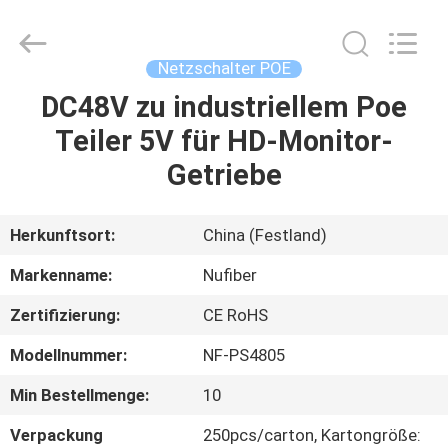
Technology
Co.,Ltd.
All
Rights
Reserved.
Netzschalter POE
Developed
by
DC48V zu industriellem Poe
HAUS
ECER
Teiler 5V für HD-Monitor-
PRODUKTE
Getriebe
ÜBER
Herkunftsort:
China (Festland)
UNS
Markenname:
Nufiber
Zertifizierung:
CE RoHS
FABRIK-
Modellnummer:
NF-PS4805
AUSFLUG
Min Bestellmenge:
10
QUALITÄTSKONTROLLE
Verpackung
250pcs/carton, Kartongröße: