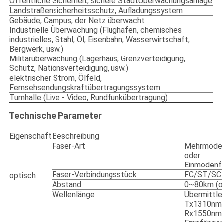
Öffentliche Sicherheit, sichere StadtÜberwachungsanlage
Landstraßensicherheitsschutz, Aufladungssystem
Gebäude, Campus, der Netz überwacht
Industrielle Überwachung (Flughafen, chemisches
industrielles, Stahl, Öl, Eisenbahn, Wasserwirtschaft,
Bergwerk, usw.)
Militärüberwachung (Lagerhaus, Grenzverteidigung,
Schutz, Nationsverteidigung, usw.)
elektrischer Strom, Ölfeld,
Fernsehsendungskraftübertragungssystem
Turnhalle (Live - Video, Rundfunkübertragung)
Technische Parameter
Eigenschaft
Beschreibung
Faser-Art
Mehrmode
oder
Einmodenf
Faser-Verbindungsstück
FC/ST/SC
optisch
Abstand
0~80km (o
Wellenlänge
Übermittle
Tx1310nm
Rx1550nm