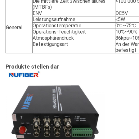
Die mittlere Zeit zwischen ailures
>100 000 
(MTBFs)
ENV
DC5V
Leistungsaufnahme
≤5W
Operationstemperatur
0℃~75℃
General
Operations-Feuchtigkeit
10%~90%
Atmosphärendruck
86kpa~10
Befestigungsart
An der Wa
befestigt
Produkte stellen dar