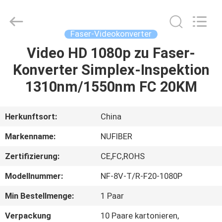
Digital
Technology
Co.,Ltd.
All
Rights
Faser-Videokonverter
Reserved.
Developed
by
Video HD 1080p zu Faser-
HAUS
ECER
Konverter Simplex-Inspektion
PRODUKTE
1310nm/1550nm FC 20KM
ÜBER
Herkunftsort:
China
UNS
Markenname:
NUFIBER
Zertifizierung:
CE,FC,ROHS
FABRIK-
Modellnummer:
NF-8V-T/R-F20-1080P
AUSFLUG
Min Bestellmenge:
1 Paar
QUALITÄTSKONTROLLE
Verpackung
10 Paare kartonieren,