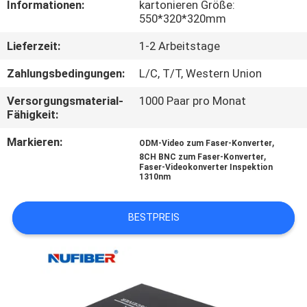
Informationen:
kartonieren Größe:
550*320*320mm
TRETEN
Lieferzeit:
1-2 Arbeitstage
SIE
MIT
Zahlungsbedingungen:
L/C, T/T, Western Union
UNS
Versorgungsmaterial-
1000 Paar pro Monat
Fähigkeit:
IN
Markieren:
,
VERBINDUNG
ODM-Video zum Faser-Konverter
,
8CH BNC zum Faser-Konverter
Faser-Videokonverter Inspektion
1310nm
NACHRICHTEN
BESTPREIS
FORDERN
SIE
EIN
ZITAT