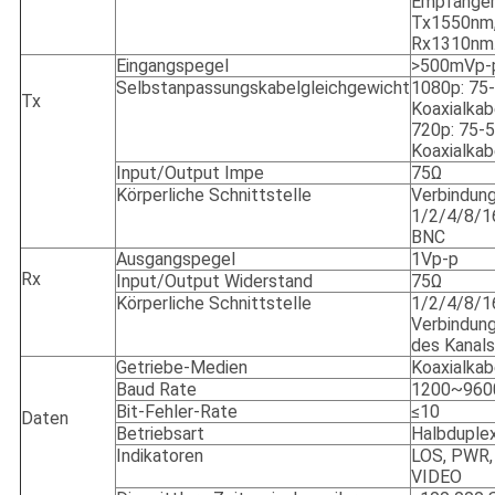
Empfänge
Tx1550nm
Rx1310nm
Eingangspegel
>500mVp-
Selbstanpassungskabelgleichgewicht
1080p: 75
Tx
Koaxialkab
720p: 75-5
Koaxialkab
Input/Output Impe
75Ω
Körperliche Schnittstelle
Verbindun
1/2/4/8/1
BNC
Ausgangspegel
1Vp-p
Rx
Input/Output Widerstand
75Ω
Körperliche Schnittstelle
1/2/4/8/1
Verbindun
des Kanal
Getriebe-Medien
Koaxialkab
Baud Rate
1200~9600
Bit-Fehler-Rate
≤10
Daten
Betriebsart
Halbduple
Indikatoren
LOS, PWR,
VIDEO