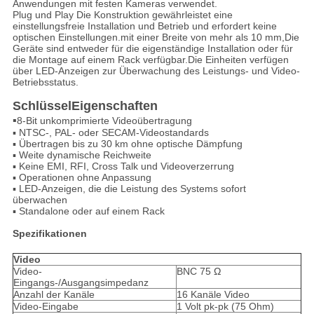
Anwendungen mit festen Kameras verwendet.
Plug und Play
Die Konstruktion gewährleistet eine
einstellungsfreie Installation und Betrieb und erfordert keine
optischen Einstellungen.mit einer Breite von mehr als 10 mm,Die
Geräte sind entweder für die eigenständige Installation oder für
die Montage auf einem Rack verfügbar.Die Einheiten verfügen
über LED-Anzeigen zur Überwachung des Leistungs- und Video-
Betriebsstatus.
Schlüssel
Eigenschaften
▪
8-Bit unkomprimierte Videoübertragung
▪ NTSC-, PAL- oder SECAM-Videostandards
▪ Übertragen bis zu 30 km ohne optische Dämpfung
▪ Weite dynamische Reichweite
▪ Keine EMI, RFI, Cross Talk und Videoverzerrung
▪ Operationen ohne Anpassung
▪ LED-Anzeigen, die die Leistung des Systems sofort
überwachen
▪ Standalone oder auf einem Rack
Spezifikationen
Video
Video-
BNC 75 Ω
Eingangs-/Ausgangsimpedanz
Anzahl der Kanäle
16 Kanäle Video
Video-Eingabe
1 Volt pk-pk (75 Ohm)