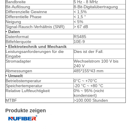
Bandbreite
5 Hz - 8 MHz
Bit-Auflösung
8-Bit-Digitalübertragung
Differenzielle Gewinne
< 1,5%
Differentielle Phase
< 1,5 °
Neigung
< 5%
Signal-Rausch-Verhältnis (SNR)
> 67 dB
• Daten
Datenformat
RS485
Bitfehlerquote
10E-9
• Elektrotechnik und Mechanik
Leistungsanforderungen für die
Dies ist der Fall.
Eingabe
Stromadapter
Wechselstrom 100 V bis
240 V
Abmessungen
485*155*43 mm
• Umwelt
Betriebstemperatur
0°C ~ +70°C
Speichertemperatur
-20 °C ~ +80 °C
Relative Luftfeuchtigkeit
0% ~ 95% (nicht
kondensiert)
MTBF
>100.000 Stunden
Produkte zeigen