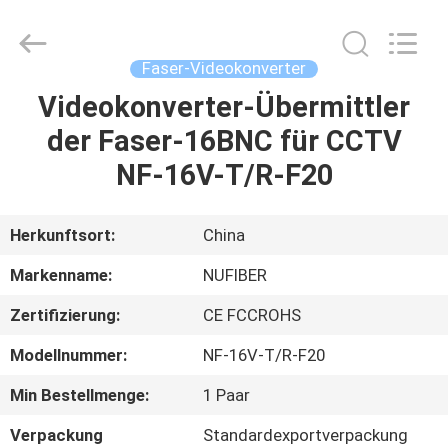
Digital
Technology
Co.,Ltd.
All
Rights
Faser-Videokonverter
Reserved.
Developed
Videokonverter-Übermittler
HAUS
by
ECER
der Faser-16BNC für CCTV
PRODUKTE
NF-16V-T/R-F20
ÜBER
Herkunftsort:
China
UNS
Markenname:
NUFIBER
Zertifizierung:
CE FCCROHS
FABRIK-
Modellnummer:
NF-16V-T/R-F20
AUSFLUG
Min Bestellmenge:
1 Paar
QUALITÄTSKONTROLLE
Verpackung
Standardexportverpackung