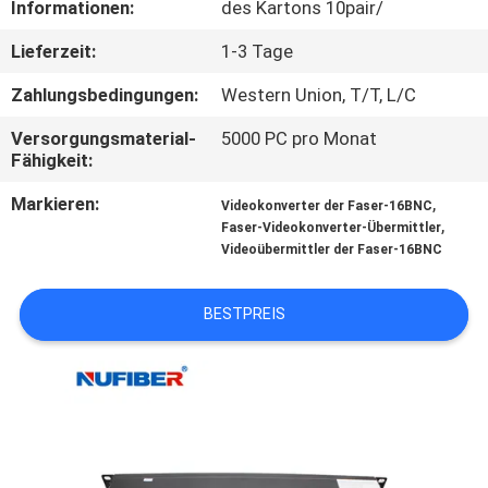
Informationen:
des Kartons 10pair/
TRETEN
Lieferzeit:
1-3 Tage
SIE
Zahlungsbedingungen:
Western Union, T/T, L/C
MIT
Versorgungsmaterial-
5000 PC pro Monat
UNS
Fähigkeit:
IN
Markieren:
,
Videokonverter der Faser-16BNC
,
VERBINDUNG
Faser-Videokonverter-Übermittler
Videoübermittler der Faser-16BNC
NACHRICHTEN
BESTPREIS
FORDERN
SIE
EIN
ZITAT