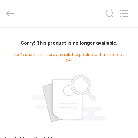
Digital
Technology
Co.,Ltd.
All
Rights
Reserved.
Developed
by
HAUS
ECER
Sorry! This product is no longer available.
PRODUKTE
Let's see if there are any related products that interest
you
ÜBER
UNS
FABRIK-
AUSFLUG
QUALITÄTSKONTROLLE