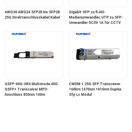
AWG30 AWG24 SFP28 bis SFP28
Gigabit-SFP zu RJ45-
25G Direktanschlusskabel Kabel
Medienumwandler, UTP zu SFP-
Umwandler DC5V 1A für CCTV
QSFP-40G-SR4 Multimode 40G
CWDM 1.25G SFP Transceiver
QSFP+ Transceiver MPO-
160km 1470nm 1610nm Duplex
Anschluss 850nm 100m
Sfp Lc Modul