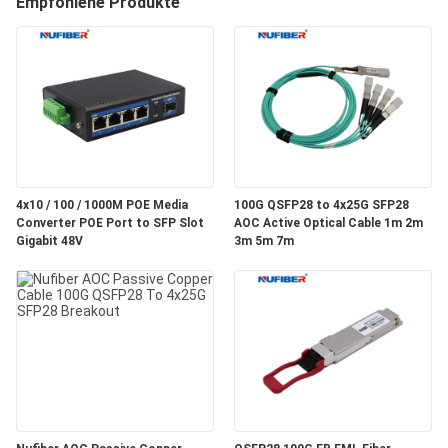
Empfohlene Produkte
TRETEN
SIE
MIT
UNS
IN
4x10 / 100 / 1000M POE Media
100G QSFP28 to 4x25G SFP28
VERBINDUNG
Converter POE Port to SFP Slot
AOC Active Optical Cable 1m 2m
Gigabit 48V
3m 5m 7m
NACHRICHTEN
FORDERN
SIE
EIN
ZITAT