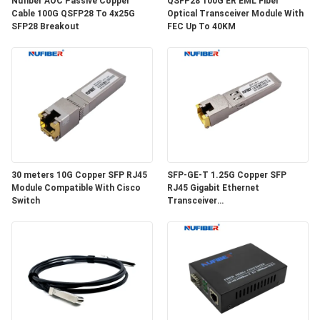
Nufiber AOC Passive Copper
QSFP28 100G ER EML Fiber
Cable 100G QSFP28 To 4x25G
Optical Transceiver Module With
SFP28 Breakout
FEC Up To 40KM
SITEMAP
DATENSCHUTZRICHTLINIE
30 meters 10G Copper SFP RJ45
SFP-GE-T 1.25G Copper SFP
Module Compatible With Cisco
RJ45 Gigabit Ethernet
Switch
Transceiver
SGMII/SERDES/100BASE-FX
Copper Module