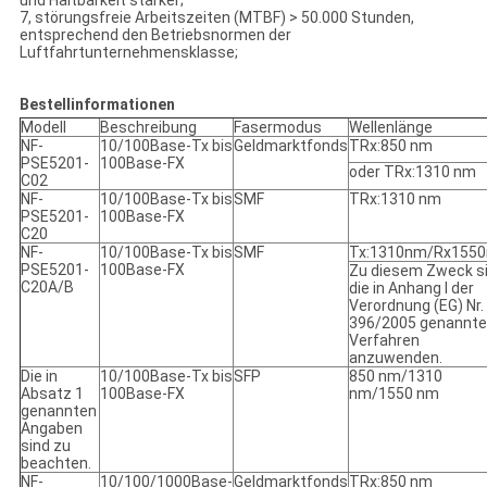
und Haltbarkeit stärker;
7, störungsfreie Arbeitszeiten (MTBF) > 50.000 Stunden,
entsprechend den Betriebsnormen der
Luftfahrtunternehmensklasse;
Bestellinformationen
Modell
Beschreibung
Fasermodus
Wellenlänge
NF-
10/100Base-Tx bis
Geldmarktfonds
TRx:850 nm
PSE5201-
100Base-FX
oder TRx:1310 nm
C02
NF-
10/100Base-Tx bis
SMF
TRx:1310 nm
PSE5201-
100Base-FX
C20
NF-
10/100Base-Tx bis
SMF
Tx:1310nm/Rx155
PSE5201-
100Base-FX
Zu diesem Zweck s
C20A/B
die in Anhang I der
Verordnung (EG) Nr.
396/2005 genannt
Verfahren
anzuwenden.
Die in
10/100Base-Tx bis
SFP
850 nm/1310
Absatz 1
100Base-FX
nm/1550 nm
genannten
Angaben
sind zu
beachten.
NF-
10/100/1000Base-
Geldmarktfonds
TRx:850 nm