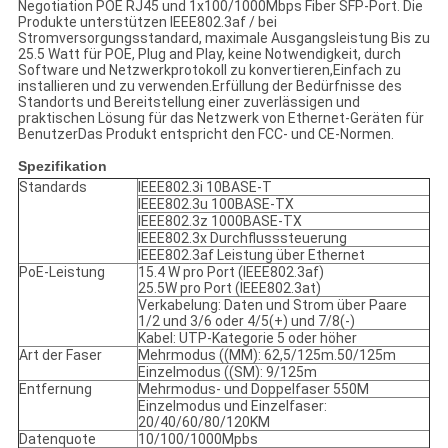
Negotiation POE RJ45 und 1x100/1000Mbps Fiber SFP-Port. Die
Produkte unterstützen IEEE802.3af / bei
Stromversorgungsstandard, maximale Ausgangsleistung Bis zu
25.5 Watt für POE, Plug and Play, keine Notwendigkeit, durch
Software und Netzwerkprotokoll zu konvertieren,Einfach zu
installieren und zu verwenden.Erfüllung der Bedürfnisse des
Standorts und Bereitstellung einer zuverlässigen und
praktischen Lösung für das Netzwerk von Ethernet-Geräten für
BenutzerDas Produkt entspricht den FCC- und CE-Normen.
Spezifikation
Standards
IEEE802.3i 10BASE-T
IEEE802.3u 100BASE-TX
IEEE802.3z 1000BASE-TX
IEEE802.3x Durchflusssteuerung
IEEE802.3af Leistung über Ethernet
PoE-Leistung
15.4 W pro Port (IEEE802.3af)
25.5W pro Port (IEEE802.3at)
Verkabelung: Daten und Strom über Paare
1/2 und 3/6 oder 4/5(+) und 7/8(-)
Kabel: UTP-Kategorie 5 oder höher
Art der Faser
Mehrmodus ((MM): 62,5/125m.50/125m
Einzelmodus ((SM): 9/125m
Entfernung
Mehrmodus- und Doppelfaser 550M
Einzelmodus und Einzelfaser:
20/40/60/80/120KM
Datenquote
10/100/1000Mpbs