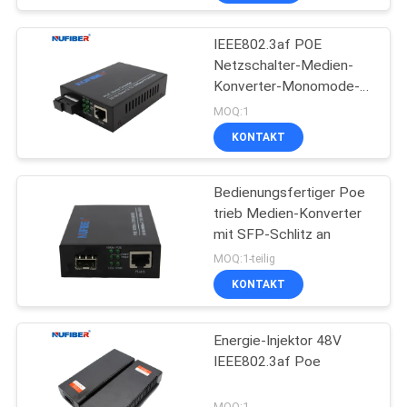
IEEE802.3af POE
Netzschalter-Medien-
Konverter-Monomode--
einzelnes Faser Sc 20km
MOQ:1
KONTAKT
Bedienungsfertiger Poe
trieb Medien-Konverter
mit SFP-Schlitz an
MOQ:1-teilig
KONTAKT
Energie-Injektor 48V
IEEE802.3af Poe
MOQ:1