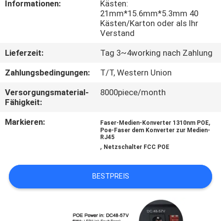
Informationen:
Kästen:
21mm*15.6mm*5.3mm 40
TRETEN
Kästen/Karton oder als Ihr
Verstand
SIE
MIT
Lieferzeit:
Tag 3~4working nach Zahlung
UNS
Zahlungsbedingungen:
T/T, Western Union
IN
Versorgungsmaterial-
8000piece/month
Fähigkeit:
VERBINDUNG
Markieren:
,
Faser-Medien-Konverter 1310nm POE
Poe-Faser dem Konverter zur Medien-
NACHRICHTEN
RJ45
,
Netzschalter FCC POE
FORDERN
BESTPREIS
SIE
EIN
ZITAT