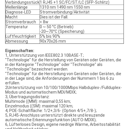
Verbindungsstück
1 RJ45 +1 SC/FC/ST/LC (SFP-Schlitz)
Wellenlänge
1310 nm 1490 nm 1550 nm
Diagnose-LED
Stromverbindung/Aktivität
Macht
Dies ist der Fall.
Stromverbrauch
< 8w
Temperatur
0 ~ 50 °C (Betrieb)
-20~70°C (Speicherung)
Luftfeuchtigkeit
5% bis 90%
Abmessung
90x70x26 mm
Eigenschaften:
1, Unterstützung von IEEE802.3 10BASE-T;
"Technologie" für die Herstellung von Geräten oder Geräten, die
in der Kategorie "Technologie" oder "Technologie" als
"Technologie" bezeichnet werden.
"Technologie" für die Herstellung von Geräten oder Geräten, die
in der Lage sind, die Anforderungen der Nummern 1 bis 6 zu
erfüllen.
2Unterstützung von 10/100/1000Mbps Halbduplex-/Fullduplex-
Modus und automatischem MDI/MDIX;
3, Übertragungsdistanz:
Multimode ((MM): maximal 0,55 km;
Einzelmodus ((SM): maximal 120 km;
4, POE-Schaltfläche: 1/2+,3/6- (Option 4/5+,7/8-);
5, RJ45-Anschluss unterstützt direkte und kreuzende
automatische Erkennungsfunktion (AUTO-MDIX);
6, Lüfterloses Design, eigene niedrige Wärme, Arbeitsstabilität