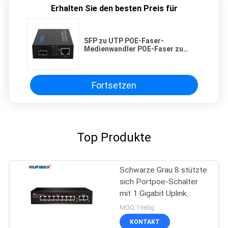
Erhalten Sie den besten Preis für
SFP zu UTP POE-Faser-
Medienwandler POE-Faser zu
RJ45-Medienwandler
Fortsetzen
Top Produkte
Schwarze Grau 8 stützte
sich Portpoe-Schalter
mit 1 Gigabit Uplink
Soem-ODM
MOQ:1-teilig
KONTAKT