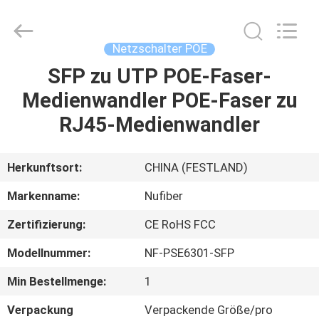
Technology
Co.,Ltd.
All
Rights
Reserved.
Netzschalter POE
Developed
by
SFP zu UTP POE-Faser-
HAUS
ECER
Medienwandler POE-Faser zu
PRODUKTE
RJ45-Medienwandler
ÜBER
Herkunftsort:
CHINA (FESTLAND)
UNS
Markenname:
Nufiber
Zertifizierung:
CE RoHS FCC
FABRIK-
Modellnummer:
NF-PSE6301-SFP
AUSFLUG
Min Bestellmenge:
1
QUALITÄTSKONTROLLE
Verpackung
Verpackende Größe/pro