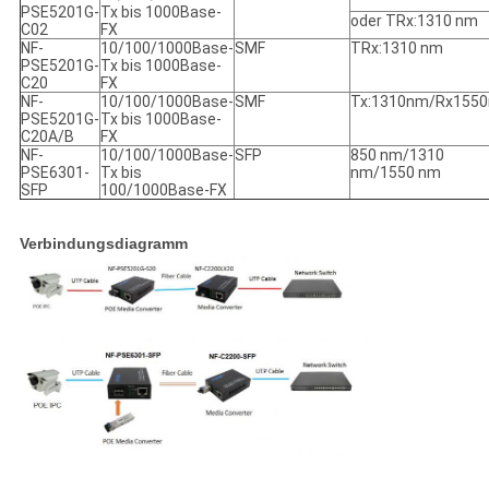
PSE5201G-
Tx bis 1000Base-
oder TRx:1310 nm
C02
FX
NF-
10/100/1000Base-
SMF
TRx:1310 nm
PSE5201G-
Tx bis 1000Base-
C20
FX
NF-
10/100/1000Base-
SMF
Tx:1310nm/Rx155
PSE5201G-
Tx bis 1000Base-
C20A/B
FX
NF-
10/100/1000Base-
SFP
850 nm/1310
PSE6301-
Tx bis
nm/1550 nm
SFP
100/1000Base-FX
Verbindungsdiagramm