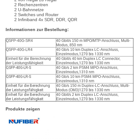
2 Rechenzentren
2 U-Bahnnetze
2 Switches und Router
2 Infiniband 4x SDR, DDR, QDR
Informationen zur Bestellung:
QSFP-40G-SR4
40 Gbit/s 150 m MPO/MTP-Anschluss, Multi-
Modus, 850 nm
QSFP-40G-LR4
40 Gb/s 10 km Duplex LC-Anschluss,
Einzelmodus,
1270 bis 1330 nm
Einheit für die Berechnung
40 Gbit/s 40 km Duplex LC Connector,
der Leistungsfähigkeit
Einzelmodus,
1270 bis 1330 nm
QSFP-40G-LR-S
40 Gb/s 2 km PSM4 MPO-Anschluss,
Einzelmodus,
1310 nm
QSFP-40G-LR-S
40 Gb/s 10 km PSM4 MPO-Anschluss,
Einzelmodus,
1310 nm
Einheit für die Berechnung
40 Gb/s 150 m Duplex-LC-Anschluss, Multi-
der Leistungsfähigkeit
Modus (OM3)
1270 bis 1330 nm
Einheit für die Berechnung
40 Gbit/s 2 km Duplex LC-Anschluss,
der Leistungsfähigkeit
Einzelmodus,
1270 bis 1330 nm
Produkte zeigen