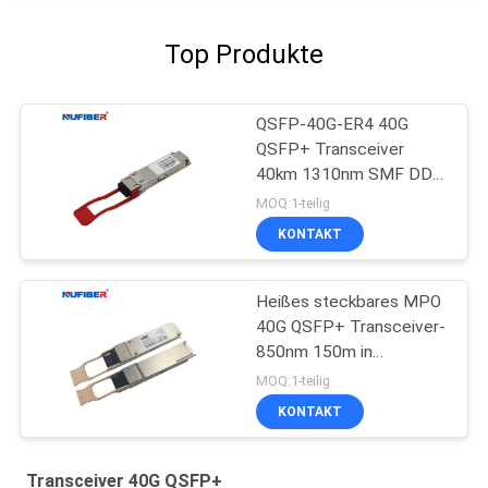
Top Produkte
QSFP-40G-ER4 40G
QSFP+ Transceiver
40km 1310nm SMF DDM
FCC genehmigte
MOQ:1-teilig
KONTAKT
Heißes steckbares MPO
40G QSFP+ Transceiver-
850nm 150m in
mehreren Betriebsarten
MOQ:1-teilig
KONTAKT
Transceiver 40G QSFP+