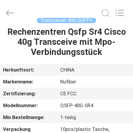
Fivision
Digital
Technology
Co.,Ltd.
All
Transceiver 40G QSFP+
Rights
Reserved.
Rechenzentren Qsfp Sr4 Cisco
HAUS
Developed
by
ECER
40g Transceive mit Mpo-
PRODUKTE
Verbindungsstück
ÜBER
Herkunftsort:
CHINA
UNS
Markenname:
Nufiber
Zertifizierung:
CE FCC
FABRIK-
Modellnummer:
QSFP-40G-SR4
AUSFLUG
Min Bestellmenge:
1-teilig
QUALITÄTSKONTROLLE
Verpackung
10pcs/plastic Tasche,