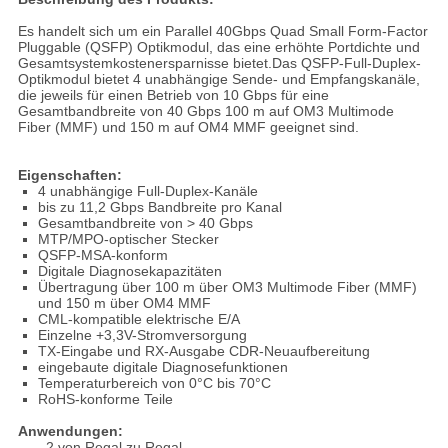
Es handelt sich um ein Parallel 40Gbps Quad Small Form-Factor
Pluggable (QSFP) Optikmodul, das eine erhöhte Portdichte und
Gesamtsystemkostenersparnisse bietet.Das QSFP-Full-Duplex-
Optikmodul bietet 4 unabhängige Sende- und Empfangskanäle,
die jeweils für einen Betrieb von 10 Gbps für eine
Gesamtbandbreite von 40 Gbps 100 m auf OM3 Multimode
Fiber (MMF) und 150 m auf OM4 MMF geeignet sind.
Eigenschaften:
4 unabhängige Full-Duplex-Kanäle
bis zu 11,2 Gbps Bandbreite pro Kanal
Gesamtbandbreite von > 40 Gbps
MTP/MPO-optischer Stecker
QSFP-MSA-konform
Digitale Diagnosekapazitäten
Übertragung über 100 m über OM3 Multimode Fiber (MMF)
und 150 m über OM4 MMF
CML-kompatible elektrische E/A
Einzelne +3,3V-Stromversorgung
TX-Eingabe und RX-Ausgabe CDR-Neuaufbereitung
eingebaute digitale Diagnosefunktionen
Temperaturbereich von 0°C bis 70°C
RoHS-konforme Teile
Anwendungen:
2 von Regal zu Regal