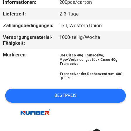
Informationen:
200pcs/carton
TRETEN
Lieferzeit:
2-3 Tage
SIE
Zahlungsbedingungen:
T/T, Western Union
MIT
Versorgungsmaterial-
1000-teilig/Woche
UNS
Fähigkeit:
IN
Markieren:
,
Sr4 Cisco 40g Transceive
Mpo-Verbindungsstück Cisco 40g
VERBINDUNG
Transceive
,
Transceiver der Rechenzentrum-40G
QSFP+
NACHRICHTEN
BESTPREIS
FORDERN
SIE
EIN
ZITAT