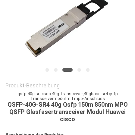
SITEMAP
DATENSCHUTZRICHTLINIE
Produkt-Beschreibung
qsfp 40g sr cisco 40g Transceiver,40gbase sr4 qsfp
Transceivermodul mit mpo-Anschluss
QSFP-40G-SR4 40g Qsfp 150m 850nm MPO
QSFP Glasfasertransceiver Modul Huawei
cisco
Beschreibung des Produkts: