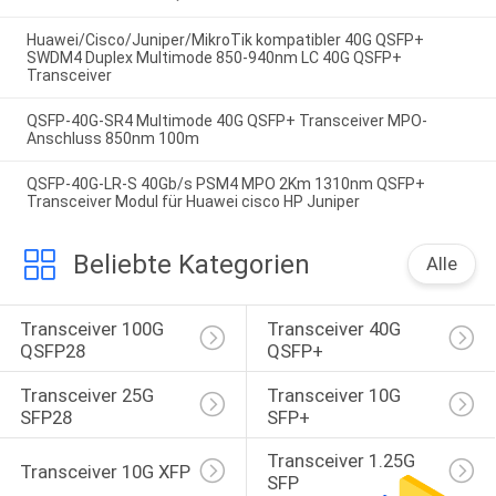
Huawei/Cisco/Juniper/MikroTik kompatibler 40G QSFP+
SWDM4 Duplex Multimode 850-940nm LC 40G QSFP+
Transceiver
QSFP-40G-SR4 Multimode 40G QSFP+ Transceiver MPO-
Anschluss 850nm 100m
QSFP-40G-LR-S 40Gb/s PSM4 MPO 2Km 1310nm QSFP+
Transceiver Modul für Huawei cisco HP Juniper
Beliebte Kategorien
Alle
Transceiver 100G 
Transceiver 40G 
QSFP28
QSFP+
Transceiver 25G 
Transceiver 10G 
SFP28
SFP+
Transceiver 1.25G 
Transceiver 10G XFP
SFP