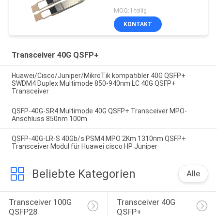
mehreren Betriebsarten
MOQ:1-teilig
KONTAKT
Transceiver 40G QSFP+
Huawei/Cisco/Juniper/MikroTik kompatibler 40G QSFP+
SWDM4 Duplex Multimode 850-940nm LC 40G QSFP+
Transceiver
QSFP-40G-SR4 Multimode 40G QSFP+ Transceiver MPO-
Anschluss 850nm 100m
QSFP-40G-LR-S 40Gb/s PSM4 MPO 2Km 1310nm QSFP+
Transceiver Modul für Huawei cisco HP Juniper
Beliebte Kategorien
Alle
Transceiver 100G 
Transceiver 40G 
QSFP28
QSFP+