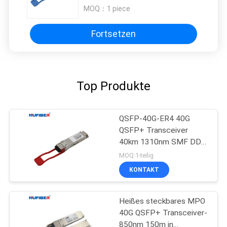
cisco HP Juniper
MOQ：
1 piece
Fortsetzen
Top Produkte
QSFP-40G-ER4 40G
QSFP+ Transceiver
40km 1310nm SMF DDM
FCC genehmigte
MOQ:1-teilig
KONTAKT
Heißes steckbares MPO
40G QSFP+ Transceiver-
850nm 150m in