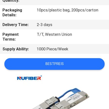
Quantity:
TRETEN
Packaging
10pcs/plastic bag, 200pcs/carton
Details:
SIE
Delivery Time:
2-3 days
MIT
UNS
Payment
T/T, Western Union
Terms:
IN
Supply Ability:
1000 Piece/Week
VERBINDUNG
BESTPREIS
NACHRICHTEN
FORDERN
SIE
EIN
ZITAT