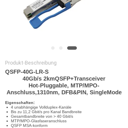
SITEMAP
DATENSCHUTZRICHTLINIE
Produkt-Beschreibung
QSFP-40G-LR-S
40
Gb/s 2
k
m
Q
SFP
+
Transceiver
Hot-Pluggable,
MTP/MPO-
Anschluss
,
1310nm
,
DFB&PIN
, Single
Mode
Eigenschaften:
4 unabhängige Vollduplex-Kanäle
Bis zu 11,2 Gbit/s pro Kanal Bandbreite
Gesamtbandbreite von > 40 Gbit/s
MTP/MPO-Glasfaseranschluss
QSFP MSA-konform