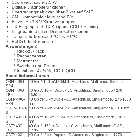
Stromverbrauch<2,5 W
Digitale Diagnosefunktionen
Übertragungsfähigkeit über 2 km auf SMF
CML-kompatible elektrische E/A
Einzelne +3,3 V Stromversorgung
TX-Eingang und RX-Ausgang CDR-Retiming
Eingebaute digitale Diagnosefunktionen
Temperaturbereich 0 °C bis 70 °C
RoHS 6-konformes Teil
Anwendungen:
² Rack-zu-Rack
² Rechenzentren
² Metronetze
² Switches und Router
² Infiniband 4x SDR, DDR, QDR
Bestellinformationen:
QSFP-40G-
40 Gbit/s150 mMPO/MTP-Anschluss, Multimode, 850 nm
SR4
QSFP-40G-
40 Gbit/s 10 kmDuplex-LC-Anschluss, Singlemode,
1270-
LR4
1330 nm
QSFP-40G-
40 Gbit/s40 kmDuplex-LC-Anschluss, Singlemode,
1270-1330
ER4
nm
QSFP-40G-LR-
40 Gbit/s 2 km PSM4 MPO-Anschluss, Singlemode,
1310 nm
S
QSFP-40G-LR-
40 Gbit/s 10 km PSM4 MPO-Anschluss, Singlemode,
1310
S
nm
QSFP-40G-
40 Gbit/s 150 m Duplex-LC-Anschluss, Multimode (OM3),
LX4
1270-1330 nm
QSFP-40G-
40 Gbit/s 2 km Duplex-LC-Anschluss, Singlemode,
1270-