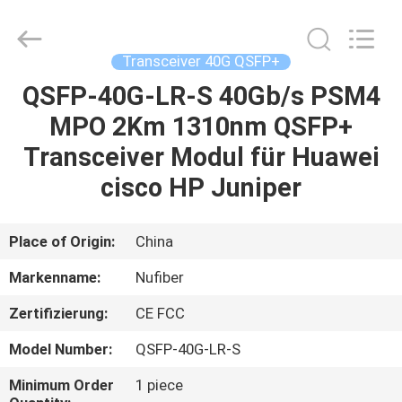
Digital
Technology
Co.,Ltd.
All
Rights
Transceiver 40G QSFP+
Reserved.
Developed
by
QSFP-40G-LR-S 40Gb/s PSM4
HAUS
ECER
MPO 2Km 1310nm QSFP+
PRODUKTE
Transceiver Modul für Huawei
cisco HP Juniper
ÜBER
UNS
Place of Origin:
China
Markenname:
Nufiber
FABRIK-
Zertifizierung:
CE FCC
AUSFLUG
Model Number:
QSFP-40G-LR-S
QUALITÄTSKONTROLLE
Minimum Order
1 piece