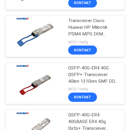
KONTAKT
TRETEN
Transceiver Cisco
SIE
Huawei HP Mikrotik
MIT
PSM4 MPO 2KM
UNS
1310nm 40G QSFP+
MOQ:1-teilig
kompatibel
IN
KONTAKT
VERBINDUNG
QSFP-40G-ER4 40G
QSFP+ Transceiver
NACHRICHTEN
40km 1310nm SMF DDM
FCC genehmigte
MOQ:1-teilig
FORDERN
KONTAKT
SIE
QSFP-40G-ER4
EIN
40GBASE ER4 40g
ZITAT
Qsfp+ Transceiver