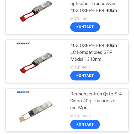
optischer Transceiver
40G QSFP+ ER4 40km
1310nm Soems LC
MOQ:1-teilig
KONTAKT
40G QSFP+ ER4 40km
LC kompatibles SFP
Modul 1310nm
Verbindungsstück-
MOQ:1-teilig
Huaweis
KONTAKT
Rechenzentren Qsfp Sr4
Cisco 40g Transceive
mit Mpo-
Verbindungsstück
MOQ:1-teilig
KONTAKT