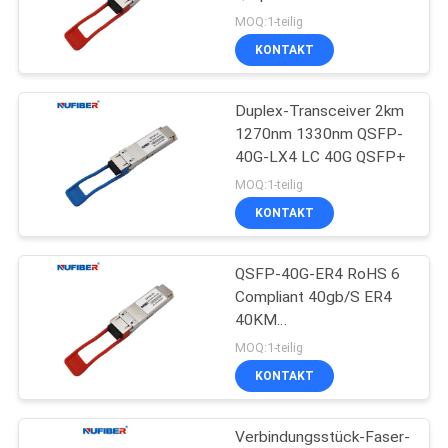
Duplex LC Connector
MOQ:1-teilig
Einzelmodus 40km
KONTAKT
SITEMAP
Duplex-Transceiver 2km
DATENSCHUTZRICHTLINIE
1270nm 1330nm QSFP-
40G-LX4 LC 40G QSFP+
MOQ:1-teilig
KONTAKT
QSFP-40G-ER4 RoHS 6
Compliant 40gb/S ER4
40KM
Glasfasertransceiver Sfp
MOQ:1-teilig
Modul 40g Qsfp
KONTAKT
Verbindungsstück-Faser-