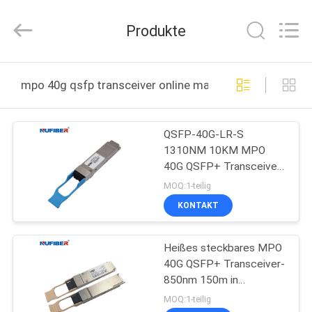
Fivision
Digital
Technology
Produkte
Co.,Ltd.
All
Rights
Reserved.
Developed
HAUS
by
mpo 40g qsfp transceiver online manufacture
ECER
PRODUKTE
QSFP-40G-LR-S
1310NM 10KM MPO
ÜBER
40G QSFP+ Transceiver
UNS
kompatibles Cisco
MOQ:1-teilig
Huawei
KONTAKT
FABRIK-
Heißes steckbares MPO
AUSFLUG
40G QSFP+ Transceiver-
850nm 150m in
QUALITÄTSKONTROLLE
mehreren Betriebsarten
MOQ:1-teilig