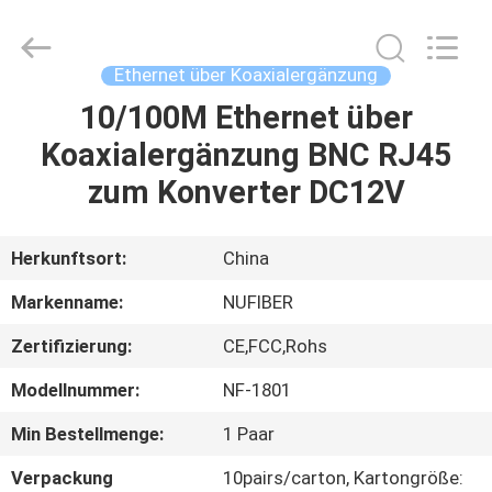
Digital
Technology
Co.,Ltd.
All
Rights
Ethernet über Koaxialergänzung
Reserved.
Developed
by
10/100M Ethernet über
HAUS
ECER
Koaxialergänzung BNC RJ45
PRODUKTE
zum Konverter DC12V
ÜBER
Herkunftsort:
China
UNS
Markenname:
NUFIBER
Zertifizierung:
CE,FCC,Rohs
FABRIK-
Modellnummer:
NF-1801
AUSFLUG
Min Bestellmenge:
1 Paar
QUALITÄTSKONTROLLE
Verpackung
10pairs/carton, Kartongröße: