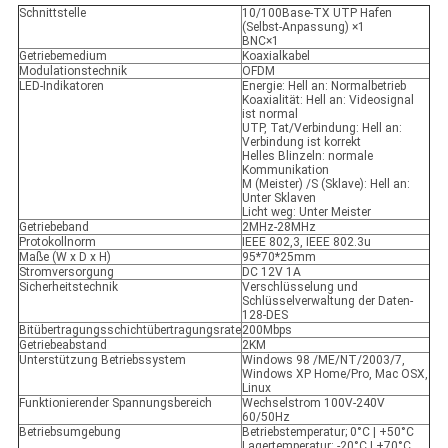
Schnittstelle
10/100Base-TX UTP Hafen
(Selbst-Anpassung) ×1
BNC×1
Getriebemedium
Koaxialkabel
Modulationstechnik
OFDM
LED-Indikatoren
Energie: Hell an: Normalbetrieb
Koaxialität: Hell an: Videosignal
ist normal
UTP, Tat/Verbindung: Hell an:
Verbindung ist korrekt
Helles Blinzeln: normale
Kommunikation
M (Meister) /S (Sklave): Hell an:
Unter Sklaven
Licht weg: Unter Meister
Getriebeband
2MHz-28MHz
Protokollnorm
IEEE 802,3, IEEE 802.3u
Maße (W x D x H)
95*70*25mm
Stromversorgung
DC 12V 1A
Sicherheitstechnik
Verschlüsselung und
Schlüsselverwaltung der Daten-
128-DES
Bitübertragungsschichtübertragungsrate
200Mbps
Getriebeabstand
2KM
Unterstützung Betriebssystem
Windows 98 /ME/NT/2003/7,
Windows XP Home/Pro, Mac OSX,
Linux
Funktionierender Spannungsbereich
Wechselstrom 100V-240V
60/50Hz
Betriebsumgebung
Betriebstemperatur; 0°C | +50°C
Lagertemperatur: -20°C | +70°C