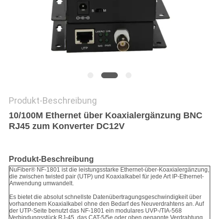
SITEMAP
DATENSCHUTZRICHTLINIE
Produkt-Beschreibung
10/100M Ethernet über Koaxialergänzung BNC
RJ45 zum Konverter DC12V
Produkt-Beschreibung
NuFiber® NF-1801 ist die leistungsstarke Ethernet-über-Koaxialergänzung,
die zwischen twisted pair (UTP) und Koaxialkabel für jede Art IP-Ethernet-
Anwendung umwandelt.
Es bietet die absolut schnellste Datenübertragungsgeschwindigkeit über
vorhandenem Koaxialkabel ohne den Bedarf des Neuverdrahtens an. Auf
der UTP-Seite benutzt das NF-1801 ein modulares UVP-/TIA-568
Verbindungsstück RJ-45, das CAT-5/5e oder oben genannte Verdrahtung