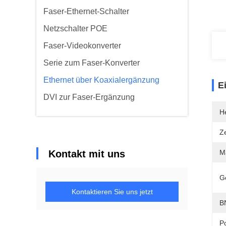
Faser-Ethernet-Schalter
Netzschalter POE
Faser-Videokonverter
Serie zum Faser-Konverter
Ethernet über Koaxialergänzung
E
DVI zur Faser-Ergänzung
He
Ze
Kontakt mit uns
Ma
G
Kontaktieren Sie uns jetzt
B
P