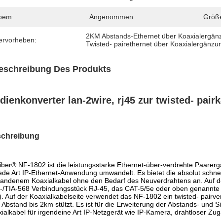
oem:
Angenommen
Größ
2KM Abstands-Ethernet über Koaxialergän
ervorheben:
Twisted- pairethernet über Koaxialergänzu
eschreibung Des Produkts
dienkonverter lan-2wire, rj45 zur twisted- pai
chreibung
ber® NF-1802 ist die leistungsstarke Ethernet-über-verdrehte Paarerg
jede Art IP-Ethernet-Anwendung umwandelt. Es bietet die absolut schn
andenem Koaxialkabel ohne den Bedarf des Neuverdrahtens an. Auf d
/TIA-568 Verbindungsstück RJ-45, das CAT-5/5e oder oben genannte V
. Auf der Koaxialkabelseite verwendet das NF-1802 ein twisted- pair
Abstand bis 2km stützt. Es ist für die Erweiterung der Abstands- und
ialkabel für irgendeine Art IP-Netzgerät wie IP-Kamera, drahtloser Zu