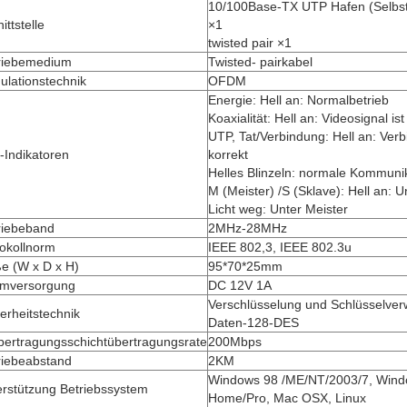
10/100Base-TX UTP Hafen (Selbs
ittstelle
×1
twisted pair ×1
riebemedium
Twisted- pairkabel
ulationstechnik
OFDM
Energie: Hell an: Normalbetrieb
Koaxialität: Hell an: Videosignal is
UTP, Tat/Verbindung: Hell an: Verb
-Indikatoren
korrekt
Helles Blinzeln: normale Kommuni
M (Meister) /S (Sklave): Hell an: 
Licht weg: Unter Meister
riebeband
2MHz-28MHz
tokollnorm
IEEE 802,3, IEEE 802.3u
e (W x D x H)
95*70*25mm
omversorgung
DC 12V 1A
Verschlüsselung und Schlüsselver
erheitstechnik
Daten-128-DES
bertragungsschichtübertragungsrate
200Mbps
riebeabstand
2KM
Windows 98 /ME/NT/2003/7, Win
erstützung Betriebssystem
Home/Pro, Mac OSX, Linux