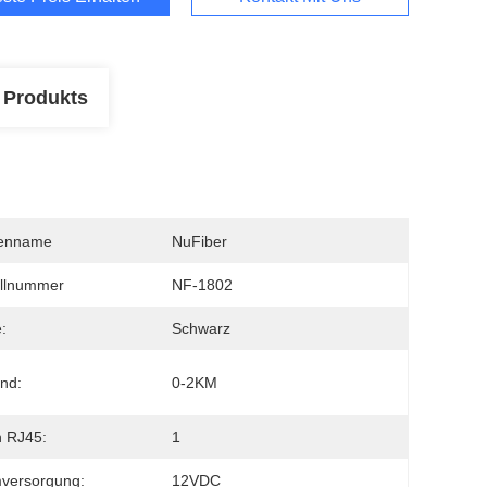
 Produkts
enname
NuFiber
llnummer
NF-1802
:
Schwarz
nd:
0-2KM
 RJ45:
1
versorgung:
12VDC