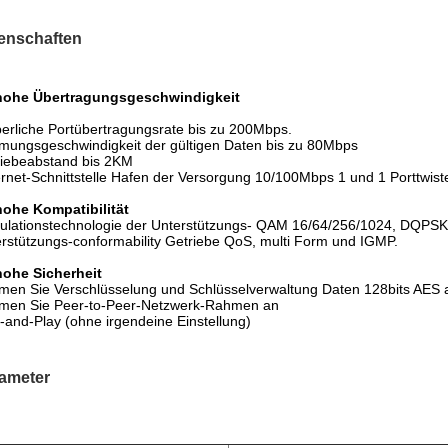
enschaften
 hohe Übertragungsgeschwindigkeit
erliche Portübertragungsrate bis zu 200Mbps.
mungsgeschwindigkeit der gültigen Daten bis zu 80Mbps
iebeabstand bis 2KM
rnet-Schnittstelle Hafen der Versorgung 10/100Mbps 1 und 1 Porttwisted
hohe Kompatibilität
ulationstechnologie der Unterstützungs- QAM 16/64/256/1024, DQPS
rstützungs-conformability Getriebe QoS, multi Form und IGMP.
hohe Sicherheit
en Sie Verschlüsselung und Schlüsselverwaltung Daten 128bits AES 
men Sie Peer-to-Peer-Netzwerk-Rahmen an
-and-Play (ohne irgendeine Einstellung)
ameter