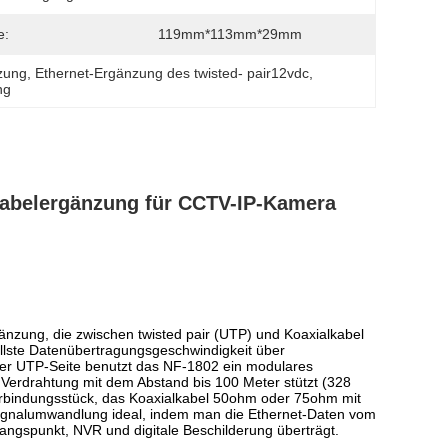
e:
119mm*113mm*29mm
zung
, 
Ethernet-Ergänzung des twisted- pair12vdc
, 
ng
rkabelergänzung für CCTV-IP-Kamera
änzung, die zwischen twisted pair (UTP) und Koaxialkabel
ellste Datenübertragungsgeschwindigkeit über
er UTP-Seite benutzt das NF-1802 ein modulares
erdrahtung mit dem Abstand bis 100 Meter stützt (328
verbindungsstück, das Koaxialkabel 50ohm oder 75ohm mit
 Signalumwandlung ideal, indem man die Ethernet-Daten vom
gangspunkt, NVR und digitale Beschilderung überträgt.