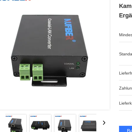
Kame
Erg
Mindes
Standa
Lieferfr
Zahlu
Lieferk
Be