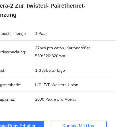
ra-2 Zur Twisted- Pairethernet-
änzung
tbestellmenge:
1 Paar
27pcs pro caton, Kartongröße:
rdverpackung:
550*320*320mm
ist:
1-3 Arbeits-Tage
ngsmethode:
L/C, T/T, Western Union
apazität:
2000 Paare pro Monat
ste Preis Erhalten
Kontakt Mit Uns