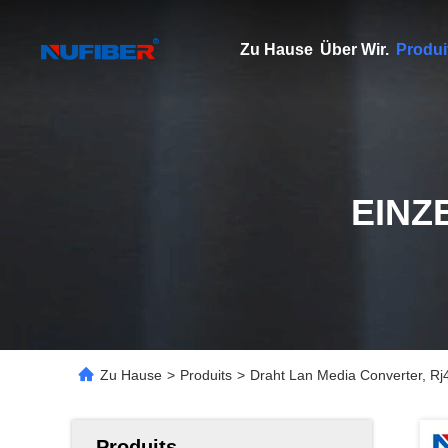
Zu Hause
Über Wir.
Produi
EINZ
Zu Hause
>
Produits
>
Draht Lan Media Converter, Rj
Produits