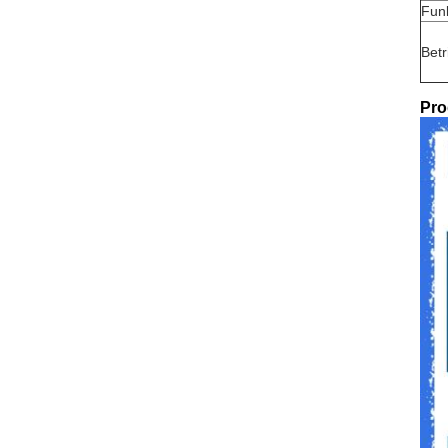
Fun
Bet
Pro