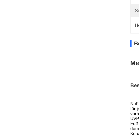
S
H
B
Me
Bes
NuFi
für 
vorh
UVP-
Fuß)
dem 
Koax