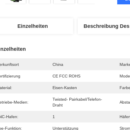
Einzelheiten
Beschreibung Des
inzelheiten
rkunftsort
China
Mark
rtifizierung
CE FCC ROHS
Mode
terial:
Eisen-Kasten
Farbe
Twisted- Pairkabel/Telefon-
etriebe-Medien:
Absta
Draht
NC-Hafen:
1
Häfen
oe-Funktion:
Unterstützung
Strom