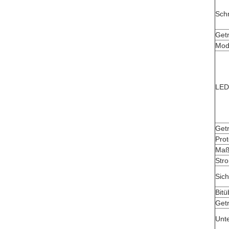
Schn
Get
Mod
LED
Get
Pro
Maß
Str
Sich
Bitü
Get
Unt