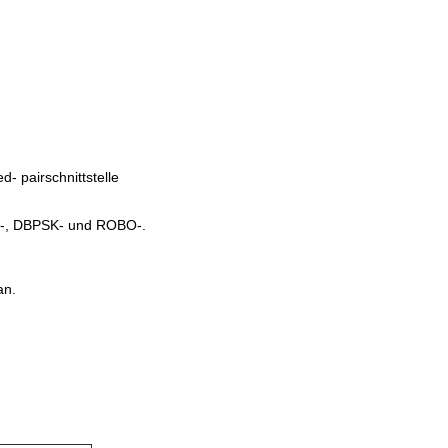
- pairschnittstelle
K-, DBPSK- und ROBO-.
an.