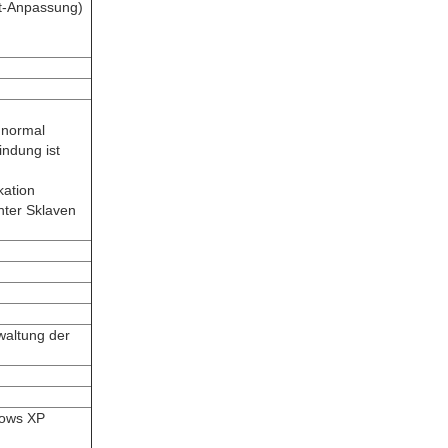
t-Anpassung)
t normal
indung ist
kation
Unter Sklaven
waltung der
dows XP