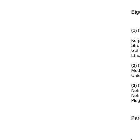
Eig
(1)
Körp
Strö
Getr
Ethe
(2) 
Mod
Unte
(3) 
Nehm
Neh
Plug
Par