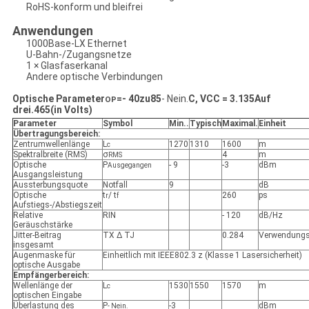
RoHS-konform und bleifrei
Anwendungen
1000Base-LX Ethernet
U-Bahn-/Zugangsnetze
1 × Glasfaserkanal
Andere optische Verbindungen
Optische Parameter
=
- 40
zu
85
- Nein.
C, VCC = 3.
135
Auf
OP
drei.
465
(in Volts)
Parameter
Symbol
Min.
.
Typisch
Maximal
.
Einheit
Übertragungsbereich:
Zentrumwellenlänge
L
1270
1310
1600
m
c
Spektralbreite (RMS)
σ
4
m
RMS
Optische
P
- 9
-3
dBm
Ausgegangen
Ausgangsleistung
Aussterbungsquote
Notfall
9
dB
Optische
t
/ t
260
ps
r
f
Aufstiegs-/Abstiegszeit
Relative
RIN
- 120
dB/Hz
Geräuschstärke
Jitter-Beitrag
TX Δ TJ
0.284
Verwendungs
insgesamt
Augenmaske für
Einheitlich mit IEEE802.3 z (Klasse 1 Lasersicherheit)
optische Ausgabe
Empfängerbereich:
Wellenlänge der
L
1530
1550
1570
m
c
optischen Eingabe
Überlastung des
P
-3
dBm
- Nein.