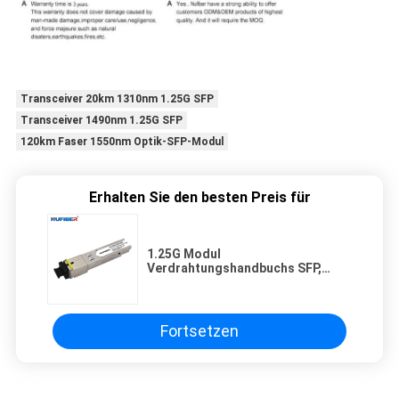
Transceiver 20km 1310nm 1.25G SFP
Transceiver 1490nm 1.25G SFP
120km Faser 1550nm Optik-SFP-Modul
Erhalten Sie den besten Preis für
1.25G Modul
Verdrahtungshandbuchs SFP,
Transceiver 80km Gigabit Bidi SFP
1490nm/1550nm
Fortsetzen