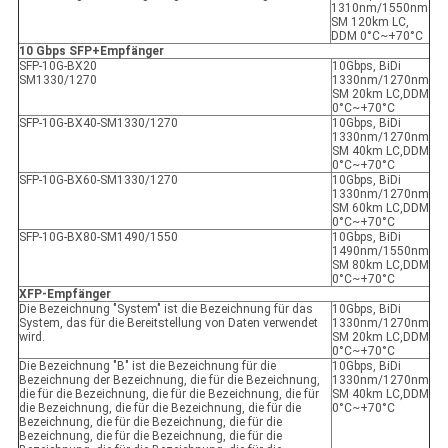
1310nm/1550nm
SM 120km LC,
DDM 0°C~+70°C
10 Gbps SFP+
Empfänger
SFP-10G-BX20
10Gbps, BiDi
SM1330/1270
1330nm/1270nm
SM 20km LC,DDM
0°C~+70°C
SFP-10G-BX40-SM1330/1270
10Gbps, BiDi
1330nm/1270nm
SM 40km LC,DDM
0°C~+70°C
SFP-10G-BX60-SM1330/1270
10Gbps, BiDi
1330nm/1270nm
SM 60km LC,DDM
0°C~+70°C
SFP-10G-BX80-SM1490/1550
10Gbps, BiDi
1490nm/1550nm
SM 80km LC,DDM
0°C~+70°C
XFP-Empfänger
Die Bezeichnung "System" ist die Bezeichnung für das
10Gbps, BiDi
System, das für die Bereitstellung von Daten verwendet
1330nm/1270nm
wird.
SM 20km LC,DDM
0°C~+70°C
Die Bezeichnung "B" ist die Bezeichnung für die
10Gbps, BiDi
Bezeichnung der Bezeichnung, die für die Bezeichnung,
1330nm/1270nm
die für die Bezeichnung, die für die Bezeichnung, die für
SM 40km LC,DDM
die Bezeichnung, die für die Bezeichnung, die für die
0°C~+70°C
Bezeichnung, die für die Bezeichnung, die für die
Bezeichnung, die für die Bezeichnung, die für die