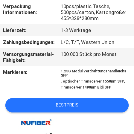
Verpackung
10pcs/plastic Tasche,
TRETEN
Informationen:
500pcs/carton, Kartongröße:
455*328*280mm
SIE
Lieferzeit:
1-3 Werktage
MIT
UNS
Zahlungsbedingungen:
L/C, T/T, Western Union
IN
Versorgungsmaterial-
100.000 Stück pro Monat
Fähigkeit:
VERBINDUNG
Markieren:
1.25G Modul Verdrahtungshandbuchs
SFP
,
,
NACHRICHTEN
optischer Transceiver 1550nm SFP
Transceiver 1490nm Bidi SFP
FORDERN
BESTPREIS
SIE
EIN
ZITAT