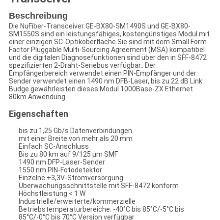
Beschreibung
Die NuFiber-Transceiver GE-BX80-SM1490S und GE-BX80-
SM1550S sind ein leistungsfähiges, kostengünstiges Modul mit
einer einzigen SC-Optikoberfläche.Sie sind mit dem Small Form
Factor Pluggable Multi-Sourcing Agreement (MSA) kompatibel
und die digitalen Diagnosefunktionen sind über den in SFF-8472
spezifizierten 2-Draht-Seriebus verfügbar.. Der
Empfängerbereich verwendet einen PIN-Empfänger und der
Sender verwendet einen 1490 nm DFB-Laser, bis zu 22 dB Link
Budge gewährleisten dieses Modul 1000Base-ZX Ethernet
80km Anwendung
Eigenschaften
bis zu 1,25 Gb/s Datenverbindungen
mit einer Breite von mehr als 20 mm
Einfach SC-Anschluss
Bis zu 80 km auf 9/125 μm SMF
1490 nm DFP-Laser-Sender
1550 nm PIN-Fotodetektor
Einzelne +3,3V-Stromversorgung
Überwachungsschnittstelle mit SFF-8472 konform
Höchstleistung < 1 W
Industrielle/erweiterte/kommerzielle
Betriebstemperaturbereiche: -40°C bis 85°C/-5°C bis
85°C/-0°C bis 70°C Version verfügbar