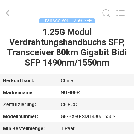
Digital
Technology
Co.,Ltd.
All
Rights
Transceiver 1.25G SFP
Reserved.
Developed
1.25G Modul
HAUS
by
ECER
Verdrahtungshandbuchs SFP,
PRODUKTE
Transceiver 80km Gigabit Bidi
SFP 1490nm/1550nm
ÜBER
UNS
Herkunftsort:
China
Markenname:
NUFIBER
FABRIK-
Zertifizierung:
CE FCC
AUSFLUG
Modellnummer:
GE-BX80-SM1490/1550S
QUALITÄTSKONTROLLE
Min Bestellmenge:
1 Paar