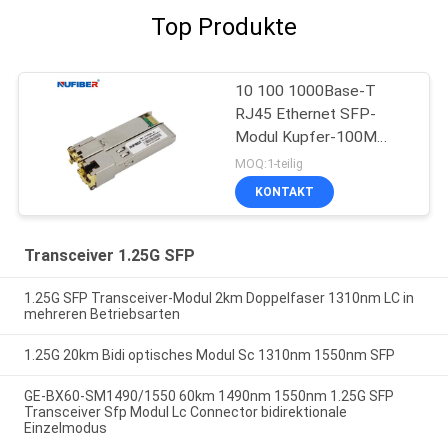
Top Produkte
10 100 1000Base-T
RJ45 Ethernet SFP-
Modul Kupfer-100M
DDM
MOQ:1-teilig
KONTAKT
Transceiver 1.25G SFP
1.25G SFP Transceiver-Modul 2km Doppelfaser 1310nm LC in
mehreren Betriebsarten
1.25G 20km Bidi optisches Modul Sc 1310nm 1550nm SFP
GE-BX60-SM1490/1550 60km 1490nm 1550nm 1.25G SFP
Transceiver Sfp Modul Lc Connector bidirektionale
Einzelmodus