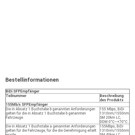
Bestellinformationen
BiDi SFP
Empfänger
Teilnummer
Beschreibung
des Produkts
155Mb/s SFP
Empfänger
Die in Absatz 1 Buchstabe b genannten Anforderungen
155 Mbps, BiDi
gelten für die in Absatz 1 Buchstabe b genannten
1310nm/1550nm
Fahrzeuge.
SM 20km LC,
DDM 0°C~+70°C
Die in Absatz 1 Buchstabe a genannten Anforderungen
155Mbps, BiDi
gelten für die Fahrzeuge, für die die Genehmigung erteilt
1310nm/1550nm
wurde.
SM 40km LC,