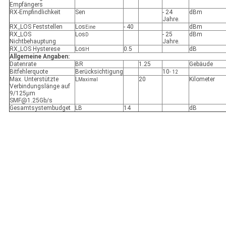
Empfängers
RX-Empfindlichkeit
Sen
- 24
dBm
Jahre.
RX_LOS Feststellen
Los
- 40
dBm
Eine
RX_LOS
Los
- 25
dBm
D
Nichtbehauptung
Jahre.
RX_LOS Hysterese
Los
0.5
dB
H
Allgemeine Angaben:
Datenrate
BR
1.25
Gebäude
Bitfehlerquote
Berücksichtigung
10
- 12
Max. Unterstützte
L
20
Kilometer
Maximal
Verbindungslänge auf
9/125μm
SMF@1.25Gb/s
Gesamtsystembudget
LB
14
dB