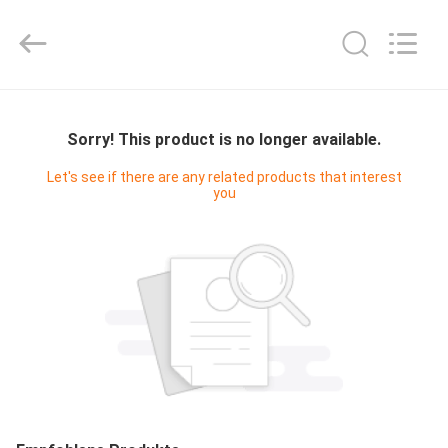
Digital
Technology
Co.,Ltd.
All
Rights
Reserved.
Developed
by
HAUS
ECER
Sorry! This product is no longer available.
PRODUKTE
Let's see if there are any related products that interest
you
ÜBER
UNS
FABRIK-
AUSFLUG
QUALITÄTSKONTROLLE