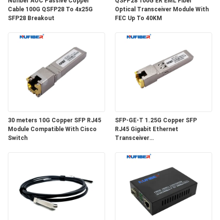
Nufiber AOC Passive Copper
QSFP28 100G ER EML Fiber
Cable 100G QSFP28 To 4x25G
Optical Transceiver Module With
SFP28 Breakout
FEC Up To 40KM
SITEMAP
DATENSCHUTZRICHTLINIE
30 meters 10G Copper SFP RJ45
SFP-GE-T 1.25G Copper SFP
Module Compatible With Cisco
RJ45 Gigabit Ethernet
Switch
Transceiver
SGMII/SERDES/100BASE-FX
Copper Module