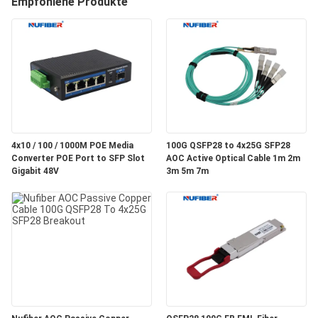
Empfohlene Produkte
TRETEN
SIE
MIT
UNS
IN
4x10 / 100 / 1000M POE Media
100G QSFP28 to 4x25G SFP28
VERBINDUNG
Converter POE Port to SFP Slot
AOC Active Optical Cable 1m 2m
Gigabit 48V
3m 5m 7m
NACHRICHTEN
FORDERN
SIE
EIN
ZITAT