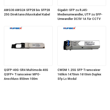
AWG30 AWG24 SFP28 bis SFP28
Gigabit-SFP zu RJ45-
25G Direktanschlusskabel Kabel
Medienumwandler, UTP zu SFP-
Umwandler DC5V 1A für CCTV
QSFP-40G-SR4 Multimode 40G
CWDM 1.25G SFP Transceiver
QSFP+ Transceiver MPO-
160km 1470nm 1610nm Duplex
Anschluss 850nm 100m
Sfp Lc Modul