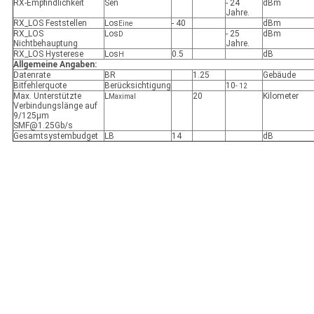
RX-Empfindlichkeit
Sen
- 24
dBm
Jahre.
RX_LOS Feststellen
Los
- 40
dBm
Eine
RX_LOS
Los
- 25
dBm
D
Nichtbehauptung
Jahre.
RX_LOS Hysterese
Los
0.5
dB
H
Allgemeine Angaben:
Datenrate
BR
1.25
Gebäude
Bitfehlerquote
Berücksichtigung
10
- 12
Max. Unterstützte
L
20
Kilometer
Maximal
Verbindungslänge auf
9/125μm
SMF@1.25Gb/s
Gesamtsystembudget
LB
14
dB