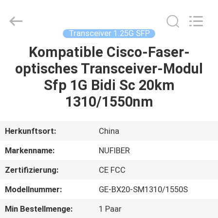
Fivision
Digital
Technology
Co.,Ltd.
All
Transceiver 1.25G SFP
Rights
Reserved.
Developed
Kompatible Cisco-Faser-
HAUS
by
ECER
optisches Transceiver-Modul
PRODUKTE
Sfp 1G Bidi Sc 20km
1310/1550nm
ÜBER
UNS
Herkunftsort:
China
Markenname:
NUFIBER
FABRIK-
Zertifizierung:
CE FCC
AUSFLUG
Modellnummer:
GE-BX20-SM1310/1550S
QUALITÄTSKONTROLLE
Min Bestellmenge:
1 Paar