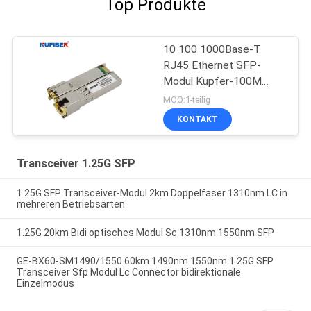
Top Produkte
10 100 1000Base-T
RJ45 Ethernet SFP-
Modul Kupfer-100M
DDM
MOQ:1-teilig
KONTAKT
Transceiver 1.25G SFP
1.25G SFP Transceiver-Modul 2km Doppelfaser 1310nm LC in
mehreren Betriebsarten
1.25G 20km Bidi optisches Modul Sc 1310nm 1550nm SFP
GE-BX60-SM1490/1550 60km 1490nm 1550nm 1.25G SFP
Transceiver Sfp Modul Lc Connector bidirektionale
Einzelmodus