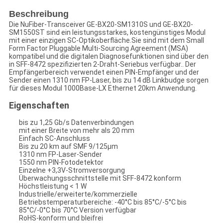
Beschreibung
Die NuFiber-Transceiver GE-BX20-SM1310S und GE-BX20-
SM1550ST sind ein leistungsstarkes, kostengünstiges Modul
mit einer einzigen SC-Optikoberfläche.Sie sind mit dem Small
Form Factor Pluggable Multi-Sourcing Agreement (MSA)
kompatibel und die digitalen Diagnosefunktionen sind über den
in SFF-8472 spezifizierten 2-Draht-Seriebus verfügbar.. Der
Empfängerbereich verwendet einen PIN-Empfänger und der
Sender einen 1310 nm FP-Laser, bis zu 14 dB Linkbudge sorgen
für dieses Modul 1000Base-LX Ethernet 20km Anwendung.
Eigenschaften
bis zu 1,25 Gb/s Datenverbindungen
mit einer Breite von mehr als 20 mm
Einfach SC-Anschluss
Bis zu 20 km auf SMF 9/125μm
1310 nm FP-Laser-Sender
1550 nm PIN-Fotodetektor
Einzelne +3,3V-Stromversorgung
Überwachungsschnittstelle mit SFF-8472 konform
Höchstleistung < 1 W
Industrielle/erweiterte/kommerzielle
Betriebstemperaturbereiche: -40°C bis 85°C/-5°C bis
85°C/-0°C bis 70°C Version verfügbar
RoHS-konform und bleifrei