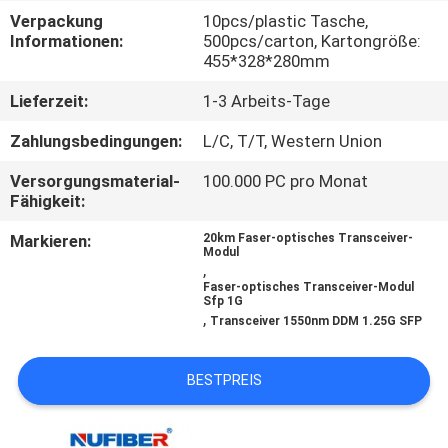
Verpackung
10pcs/plastic Tasche,
TRETEN
Informationen:
500pcs/carton, Kartongröße:
455*328*280mm
SIE
Lieferzeit:
1-3 Arbeits-Tage
MIT
UNS
Zahlungsbedingungen:
L/C, T/T, Western Union
IN
Versorgungsmaterial-
100.000 PC pro Monat
Fähigkeit:
VERBINDUNG
Markieren:
20km Faser-optisches Transceiver-
Modul
,
NACHRICHTEN
Faser-optisches Transceiver-Modul
Sfp 1G
,
Transceiver 1550nm DDM 1.25G SFP
FORDERN
SIE
BESTPREIS
EIN
ZITAT