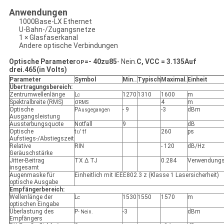
Anwendungen
1000Base-LX Ethernet
U-Bahn-/Zugangsnetze
1 × Glasfaserkanal
Andere optische Verbindungen
Optische Parameter
=
- 40
zu
85
- Nein.
C, VCC = 3.
135
Auf
OP
drei.
465
(in Volts)
Parameter
Symbol
Min.
.
Typisch
Maximal
.
Einheit
Übertragungsbereich:
Zentrumwellenlänge
L
1270
1310
1600
m
c
Spektralbreite (RMS)
σ
4
m
RMS
Optische
P
- 9
-3
dBm
Ausgegangen
Ausgangsleistung
Aussterbungsquote
Notfall
9
dB
Optische
t
/ t
260
ps
r
f
Aufstiegs-/Abstiegszeit
Relative
RIN
- 120
dB/Hz
Geräuschstärke
Jitter-Beitrag
TX Δ TJ
0.284
Verwendungs
insgesamt
Augenmaske für
Einheitlich mit IEEE802.3 z (Klasse 1 Lasersicherheit)
optische Ausgabe
Empfängerbereich:
Wellenlänge der
L
1530
1550
1570
m
c
optischen Eingabe
Überlastung des
P
-3
dBm
- Nein.
Empfängers