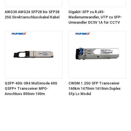
AWG30 AWG24 SFP28 bis SFP28
Gigabit-SFP zu RJ45-
25G Direktanschlusskabel Kabel
Medienumwandler, UTP zu SFP-
Umwandler DC5V 1A für CCTV
QSFP-40G-SR4 Multimode 40G
CWDM 1.25G SFP Transceiver
QSFP+ Transceiver MPO-
160km 1470nm 1610nm Duplex
Anschluss 850nm 100m
Sfp Lc Modul