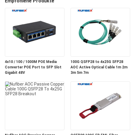
Empfohlene Produkte
TRETEN
SIE
MIT
UNS
IN
4x10 / 100 / 1000M POE Media
100G QSFP28 to 4x25G SFP28
VERBINDUNG
Converter POE Port to SFP Slot
AOC Active Optical Cable 1m 2m
Gigabit 48V
3m 5m 7m
NACHRICHTEN
FORDERN
SIE
EIN
ZITAT