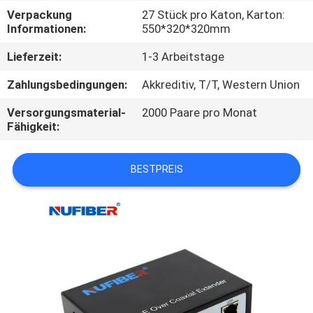
Verpackung
27 Stück pro Katon, Karton:
TRETEN
Informationen:
550*320*320mm
SIE
Lieferzeit:
1-3 Arbeitstage
MIT
Zahlungsbedingungen:
Akkreditiv, T/T, Western Union
UNS
Versorgungsmaterial-
2000 Paare pro Monat
IN
Fähigkeit:
VERBINDUNG
BESTPREIS
NACHRICHTEN
FORDERN
SIE
EIN
ZITAT