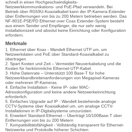
schnell in einen Hochgeschwindigkeits-
Netzwerkkommunikations- und PoE-Pfad verwandeln. Bei
Betrieb über RG59U-Koaxialkabel kann der IP-Kamera-Extender
über Entfernungen von bis zu 200 Metern betrieben werden. Das
NF-801E-PSE/PD Ethernet over Coax Extender-System besteht
aus einem Sender und Empfänger, die nur sehr wenig
Installationszeit und absolut keine Einrichtung oder Konfiguration
erfordern.
Merkmale
1. Ethernet über Koax - Wandelt Ethernet UTP um, um
Netzwerkdaten und PoE über Standard-Koaxialkabel zu
übertragen.
2. Spart Kosten und Zeit – Vermeidet Neuverkabelung und die
Kosten für herkömmliche Ethernet-UTP-Kabel.
3. Hohe Datenrate – Unterstützt 100 Base-T für hohe
Netzwerkbandbreitenanforderungen von Megapixel-Kameras
oder mehreren IP-Kameras.
4. Einfache Installation - Keine IP- oder MAC-
Adresskonfiguration und keine andere Netzwerkeinrichtung
erforderlich.
5. Einfaches Upgrade auf IP - Wandelt bestehende analoge
CCTV-Systeme über Koaxialkabel um, um analoge CCTV-
Installationen in IP-Digitalsysteme umzurüsten.
6. Erweitert Standard-Ethernet – Überträgt 10/100Base-T über
Entfernungen von bis zu 200 Metern
7. Kompatibilitätsfähigkeit - Vollständig transparent für Ethernet-
Netzwerke und Protokolle höherer Schichten.