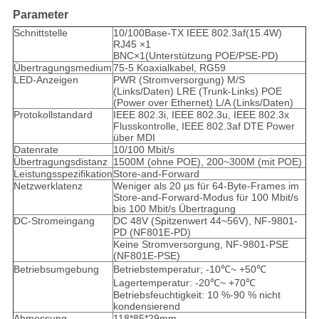
Parameter
Schnittstelle
10/100Base-TX IEEE 802.3af(15.4W)
RJ45 ×1
BNC×1(Unterstützung POE/PSE-PD)
Übertragungsmedium
75-5 Koaxialkabel, RG59
LED-Anzeigen
PWR (Stromversorgung) M/S
(Links/Daten) LRE (Trunk-Links) POE
(Power over Ethernet) L/A (Links/Daten)
Protokollstandard
IEEE 802.3i, IEEE 802.3u, IEEE 802.3x
Flusskontrolle, IEEE 802.3af DTE Power
über MDI
Datenrate
10/100 Mbit/s
Übertragungsdistanz
1500M (ohne POE), 200~300M (mit POE)
Leistungsspezifikation
Store-and-Forward
Netzwerklatenz
Weniger als 20 µs für 64-Byte-Frames im
Store-and-Forward-Modus für 100 Mbit/s
bis 100 Mbit/s Übertragung
DC-Stromeingang
DC 48V (Spitzenwert 44~56V), NF-9801-
PD (NF801E-PD)
Keine Stromversorgung, NF-9801-PSE
(NF801E-PSE)
Betriebsumgebung
Betriebstemperatur; -10℃~ +50℃
Lagertemperatur: -20℃~ +70℃
Betriebsfeuchtigkeit: 10 %-90 % nicht
kondensierend
Abmessung
118*85*29mm