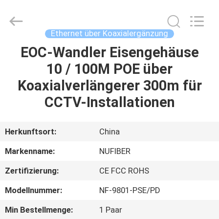
Fivision
Digital
Technology
Co.,Ltd.
All
Ethernet über Koaxialergänzung
Rights
Reserved.
Developed
EOC-Wandler Eisengehäuse
HAUS
by
ECER
10 / 100M POE über
PRODUKTE
Koaxialverlängerer 300m für
CCTV-Installationen
ÜBER
UNS
Herkunftsort:
China
Markenname:
NUFIBER
FABRIK-
Zertifizierung:
CE FCC ROHS
AUSFLUG
Modellnummer:
NF-9801-PSE/PD
QUALITÄTSKONTROLLE
Min Bestellmenge:
1 Paar