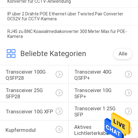
Konverter für CCTV-Anwendung
IP über 2 Drähte POE Ethernet über Twisted Pair Converter
DC52V für CCTV-Kamera
RJ45 zu BNC Koaxialmediakonverter 300 Meter Max für POE-
Kamera
Beliebte Kategorien
Alle
Transceiver 100G 
Transceiver 40G 
QSFP28
QSFP+
Transceiver 25G 
Transceiver 10G 
SFP28
SFP+
Transceiver 1.25G 
Transceiver 10G XFP
SFP
Aktives 
Kupfermodul
Lichtleiterkabel